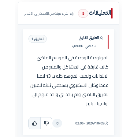
التعليقات
5
آراء القراء مرتبة من الأحدث إلى الأقدم
العايق الفايق
تعليق 1
لا داعي للغضب
المولودية الوجدية في الموسم الماضي
كانت غارقة في المشاكل والمنع من
الانتدابات ولعبت الموسم كله ب 13 لاعبا
فقط وكان السكتيوي يستدعي ثلاثة لاعبين
للفريق الالمبي ولم ياخذ اي واحد منهم الى
اولميباد باريز
0
2024/10/05 - 02:06