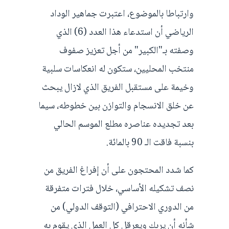
وارتباطا بالموضوع، اعتبرت جماهير الوداد
الرياضي أن استدعاء هذا العدد (6) الذي
وصفته بـ"الكبير" من أجل تعزيز صفوف
منتخب المحليين، ستكون له انعكاسات سلبية
وخيمة على مستقبل الفريق الذي لازال يبحث
عن خلق الانسجام والتوازن بين خطوطه، سيما
بعد تجديده عناصره مطلع الموسم الحالي
بنسبة فاقت الـ 90 بالمائة.
كما شدد المحتجون على أن إفراغ الفريق من
نصف تشكيله الأساسي، خلال فترات متفرقة
من الدوري الاحترافي (التوقف الدولي) من
شأنه أن يربك ويعرقل كل العمل الذي يقوم به