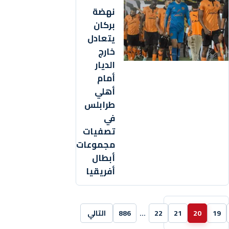
نهضة
بركان
يتعادل
خارج
الديار
أمام
أهلي
طرابلس
في
تصفيات
مجموعات
أبطال
أفريقيا
19
20
21
22
…
886
التالي