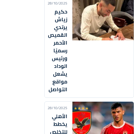
28/10/2025
حكيم
زياش
يرتدي
القميص
الأحمر
رسميًا
ورئيس
الوداد
يشعل
مواقع
التواصل
28/10/2025
الأهلي
يخطط
للتخلص