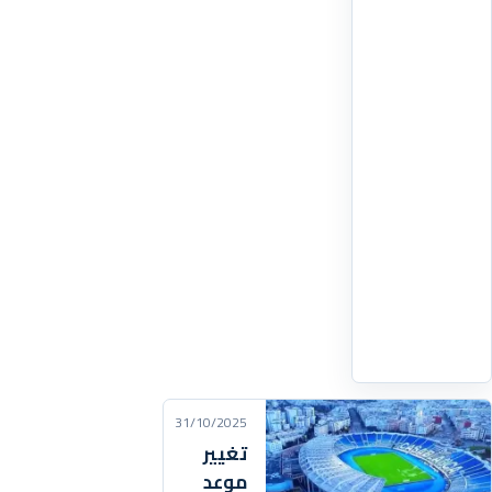
دوري
أبطال
إفريقيا،
عقب
فوزه
على
الأهلي
طرابلس
الليبي
بهدفين
لهدف،
في
اقرأ
التفاصيل
‹
31/10/2025
تغيير
موعد