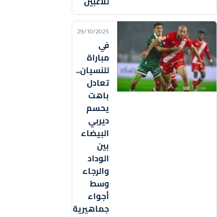
للاعبين
29/10/2025
في
مباراة
للنسيان..
تعادل
باهت
يحسم
ديربي
البيضاء
بين
الوداد
والرجاء
وسط
أجواء
جماهيرية