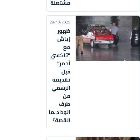
مشتعلة
29/10/2025
ظهور
زياش
مع
"تاكسي
أحمر"
قبل
تقديمه
الرسمي
من
طرف
الوداد..ما
القصة؟