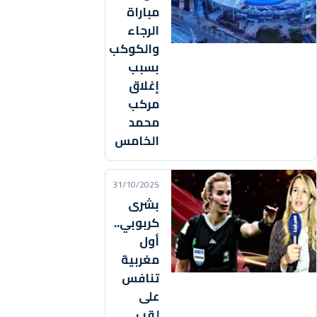
مباراة
الرجاء
والكوكب
بسبب
إغلاق
مركب
محمد
الخامس
31/10/2025
بشرى
كربوبي..
أول
مغربية
تنافس
على
لقب