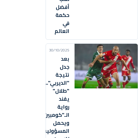
أفضل
حكمة
في
العالم
30/10/2025
بعد
جدل
نتيجة
"الديربي"..
"طلال"
يفند
رواية
الـ"كومبين"
ويحمل
المسؤولية