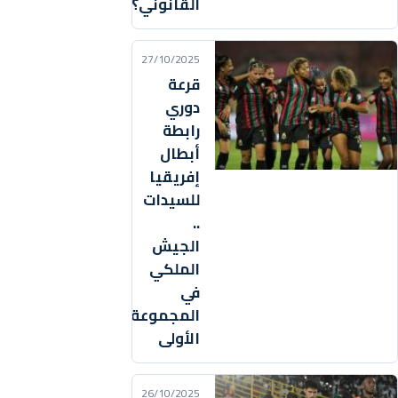
القانوني؟
27/10/2025
قرعة
دوري
رابطة
أبطال
إفريقيا
للسيدات
..
الجيش
الملكي
في
المجموعة
الأولى
26/10/2025