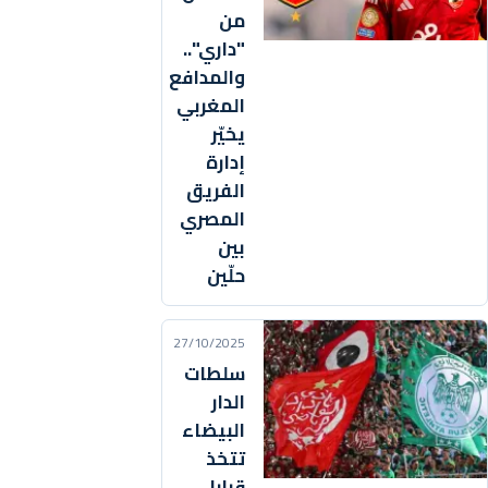
من
"داري"..
والمدافع
المغربي
يخيّر
إدارة
الفريق
المصري
بين
حلّين
27/10/2025
سلطات
الدار
البيضاء
تتخذ
قرارا