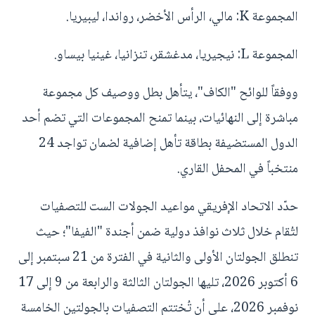
المجموعة K: مالي، الرأس الأخضر، رواندا، ليبيريا.
المجموعة L: نيجيريا، مدغشقر، تنزانيا، غينيا بيساو.
ووفقاً للوائح "الكاف"، يتأهل بطل ووصيف كل مجموعة
مباشرة إلى النهائيات، بينما تمنح المجموعات التي تضم أحد
الدول المستضيفة بطاقة تأهل إضافية لضمان تواجد 24
منتخباً في المحفل القاري.
حدّد الاتحاد الإفريقي مواعيد الجولات الست للتصفيات
لتُقام خلال ثلاث نوافذ دولية ضمن أجندة "الفيفا"؛ حيث
تنطلق الجولتان الأولى والثانية في الفترة من 21 سبتمبر إلى
6 أكتوبر 2026، تليها الجولتان الثالثة والرابعة من 9 إلى 17
نوفمبر 2026، على أن تُختتم التصفيات بالجولتين الخامسة