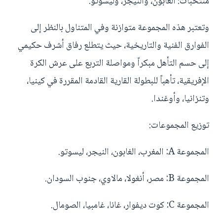
منتخبات: الغابون، والنيجر، وليسوتو.
وتعتبر هذه المجموعة متوازنة وفي المتناول بالنظر إلى
الفوارق الفنية والتاريخية، حيث يتطلع رفاق أشرف حكيمي
إلى حسم التأهل مبكراً ومواصلة التربع على عرش الكرة
الإفريقية، تأهباً للبطولة القارية القادمة المقررة في كينيا،
وتنزانيا، وأوغندا.
توزيع المجموعات:
المجموعة A: المغرب، الغابون، النيجر، ليسوتو.
المجموعة B: مصر، أنغولا، مالاوي، جنوب السودان.
المجموعة C: كوت ديفوار، غانا، غامبيا، الصومال.