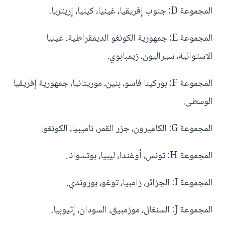
المجموعة D: جنوب إفريقيا، غينيا، كينيا، إريتريا.
المجموعة E: جمهورية الكونغو الديمقراطية، غينيا
الاستوائية، سيراليون، زيمبابوي.
المجموعة F: بوركينا فاسو، بنين، موريتانيا، جمهورية إفريقيا
الوسطى.
المجموعة G: الكاميرون، جزر القمر، ناميبيا، الكونغو.
المجموعة H: تونس، أوغندا، ليبيا، بوتسوانا.
المجموعة I: الجزائر، زامبيا، توغو، بوروندي.
المجموعة J: السنغال، موزمبيق، السودان، إثيوبيا.