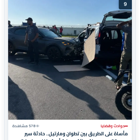
9
حوادث وقضايا
578 مشاهدة
مأساة على الطريق بين تطوان ومارتيل.. حادثة سير