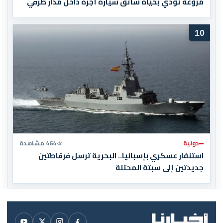
مروعة تودي بحياة سائق سيارة أجرة داخل مدار طرقي
10
دولية
464 مشاهدة
استنفار عسكري بإسبانيا.. البحرية ترسل فرقاطتين
جديدتين إلى سبتة المحتلة