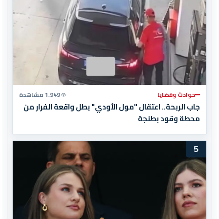
حوادث وقضايا
1,949 مشاهدة
جاب الربحة.. اعتقال "مول الأودي" بطل واقعة الفرار من
محطة وقود بطنجة
5