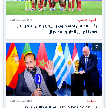
أسود الأطلس
4,861 مشاهدة
لبؤات الأطلس أمام جنوب إفريقيا برهان التأهل إلى
نصف النهائي الكان والمونديال
7
سياسة
4,560 مشاهدة
تشيكيطو "يبهدل" أحزاباً إسبانية طالبت بسحب