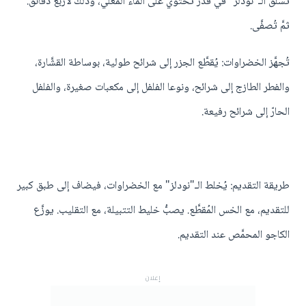
تُسلق الـ"نودلز" في قدر تحتوي على الماء المغلي، وذلك لأربع دقائق.
ثمَّ تُصفَّى.
تُجهَّز الخضراوات: يُقطَّع الجزر إلى شرائح طولية، بوساطة القشَّارة،
والفطر الطازج إلى شرائح، ونوعا الفلفل إلى مكعبات صغيرة، والفلفل
الحارّ إلى شرائح رفيعة.
طريقة التقديم: يُخلط الـ"نودلز" مع الخضراوات، فيضاف إلى طبق كبير
للتقديم، مع الخس المُقطَّع. يصبُّ خليط التتبيلة، مع التقليب. يوزَّع
الكاجو المحمَّص عند التقديم.
إعلان