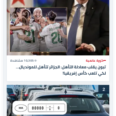
كورة عالمية
10,305 مشاهدة
تبون يقلب معادلة التأهل: الجزائر تتأهل للمونديال…
لكي تلعب كأس إفريقيا!
2