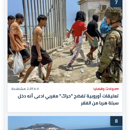
7
حوادث وقضايا
2,014 مشاهدة
تعليقات أوروبية تفضح "حراݣ" مغربي ادعى أنه دخل
سبتة هربا من الفقر
8