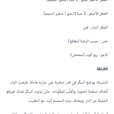
الفلفل الأحمر الحلو : 1 حبة (صغير الحجم)
الفلفل الأصفر : 1 حبة (الحلو / صغير الحجم)
الفلفل الحار : قرن
خس : حسب الرغبة (مقطع)
كاجو : ربع كوب (محمص)
الطريقة
للتتبيلة: يوضع السكَّر في قدر صغيرة على حرارة هادئة، فيُصبّ الماء.
تُضاف صلصة الصويا. وتُقلَّب المكوِّنات، حتَّى يذوب السكَّر تمامًا، فيرفع
الخليط عن النار، ويضاف زيت السمسم إليه، مع التقليب.