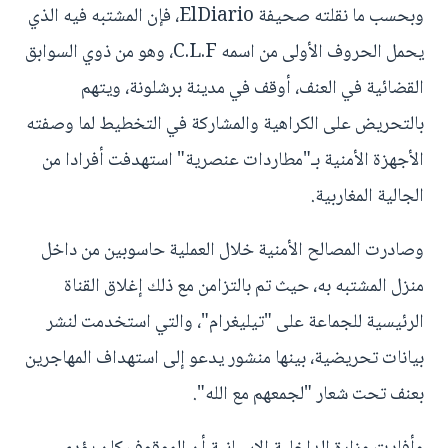
وبحسب ما نقلته صحيفة ElDiario، فإن المشتبه فيه الذي
يحمل الحروف الأولى من اسمه C.L.F، وهو من ذوي السوابق
القضائية في العنف، أوقف في مدينة برشلونة، ويتهم
بالتحريض على الكراهية والمشاركة في التخطيط لما وصفته
الأجهزة الأمنية بـ"مطاردات عنصرية" استهدفت أفرادا من
الجالية المغاربية.
وصادرت المصالح الأمنية خلال العملية حاسوبين من داخل
منزل المشتبه به، حيث تم بالتزامن مع ذلك إغلاق القناة
الرئيسية للجماعة على "تيليغرام"، والتي استخدمت لنشر
بيانات تحريضية، بينها منشور يدعو إلى استهداف المهاجرين
بعنف تحت شعار "لجمعهم مع الله".