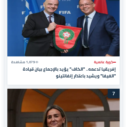
كورة عالمية
1,079 مشاهدة
إفريقيا تدعمه.. "الكاف" يؤيد بالإجماع بيان قيادة
"الفيفا" ويشيد باعتذار إنفانتينو
7