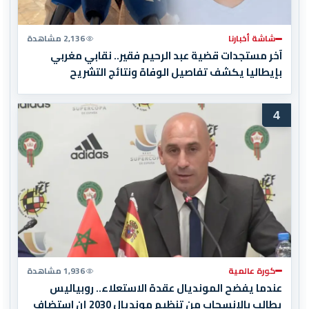
شاشة أخبارنا
2,136 مشاهدة
آخر مستجدات قضية عبد الرحيم فقير.. نقابي مغربي
بإيطاليا يكشف تفاصيل الوفاة ونتائج التشريح
4
كورة عالمية
1,936 مشاهدة
عندما يفضح المونديال عقدة الاستعلاء.. روبياليس
يطالب بالانسحاب من تنظيم مونديال 2030 إن استضاف