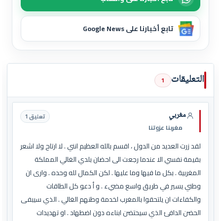
تابع أخبارنا على Google News
التعليقات
1
مغربي
تعليق 1
مغربنا عزوتنا
لقد زرت العديد من الدول ، اقسم بالله العظيم انني . لا ارتاح ولا اشعر
بقيمة نفسي الا عندما رجعت الى احضان بلدي الغالي المملكة
المغربية . بكل ما فيها وما عليها . لكن الكمال لله وحده . وارى ان
وطني يسير في طريق واسع مضيء . و أ دعو كل الطاقات
والكفاءات ان يلتحقوا بالمغرب لخدمة وطنهم الغالي . الذي سيبفى
الحضن الدافئ الذي سيحتضن ابناءه دون اضطهاد . او تهديدات