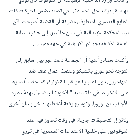
وأفادت وزارة الداخلية الإسبانية أن الموقوف كان يؤدي
مهاما قيادية داخل الجماعة، التي تصنف ضمن الحركات ذات
الطابع العنصري المتطرف، مضيفة أن القضية أصبحت الآن
بيد المحكمة الابتدائية في سان خافيير، إلى جانب النيابة
العامة المكلفة بجرائم الكراهية في جهة مورسيا.
وأكدت مصادر أمنية أن الجماعة دعت عبر بيان سابق إلى
التوجه نحو توري باتشيكو وتنفيذ أعمال عنف ضد
المهاجرين، دون اعتبار للعواقب القانونية، كما حثت أنصارها
على الانخراط في ما تسميه "الأخوية البيضاء"، بهدف طرد
الأجانب من أوروبا، وتوسيع رقعة أنشطتها داخل بلدان أخرى.
ولاتزال التحقيقات جارية، في وقت تجاوز فيه عدد
الموقوفين على خلفية الاعتداءات العنصرية في توري