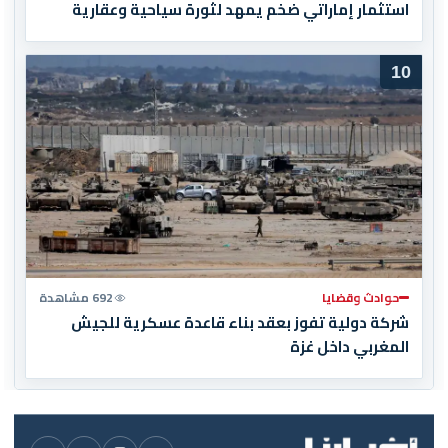
استثمار إماراتي ضخم يمهد لثورة سياحية وعقارية
10
حوادث وقضايا
692 مشاهدة
شركة دولية تفوز بعقد بناء قاعدة عسكرية للجيش
المغربي داخل غزة