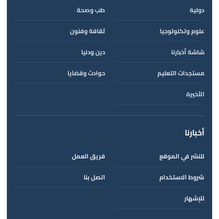
دولية
طب وصحة
علوم وتكنولوجيا
ثقافة وفنون
شاشة أخبارنا
دين ودنيا
مستجدات التعليم
حوادث وقضايا
الأخيرة
أخبارنا
للنشر في الموقع
فريق العمل
شروط الاستخدام
اتصل بنا
للإشهار