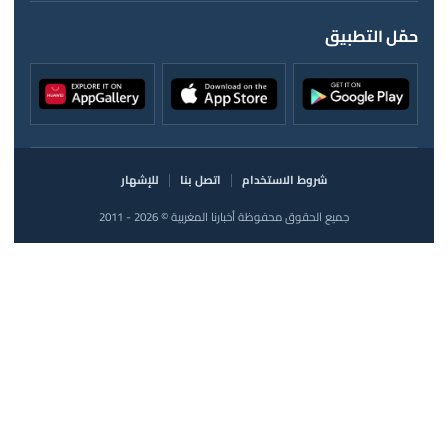
حمّل التطبيق
شروط الاستخدام
اتصل بنا
للإشهار
جميع الحقوق محفوظة أخبارنا المغربية © 2026 - 2011