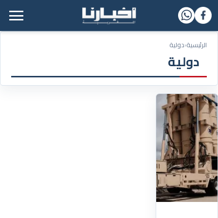
القائمة الرئيسية
الرئيسية
‹
دولية
دولية
08/12/2025
ألمانيا..
صاروخ
"أرو3"
يدخل
الخدمة
ضمن
"درع