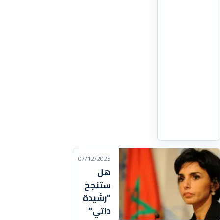
عالية
وإيقافها
قبل
وقت
طويل
من
عودتها
إلى
الغلاف
اقرأ
التفاصيل
‹
07/12/2025
هل
ستنجح
"رشيدة
داتي"