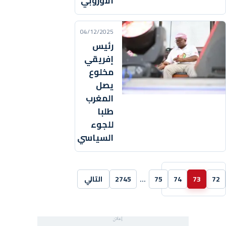
الأوروبي
04/12/2025
رئيس
إفريقي
مخلوع
يصل
المغرب
طلبا
للجوء
السياسي
72
73
74
75
…
2745
التالي