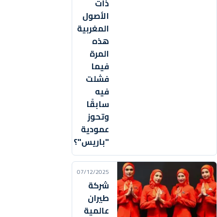
ذات
الأصول
المغربية
هذه
المرة
فيما
فشلت
فيه
سابقًا
وتحوز
عمودية
"باريس"؟
07/12/2025
شركة
طيران
عالمية