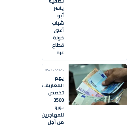
تصفية
ياسر
أبو
شباب
أعتى
خونة
قطاع
غزة
05/12/2025
يهم
المغاربة..فرنسا
تخصص
3500
يورو
للمهاجرين
من أجل