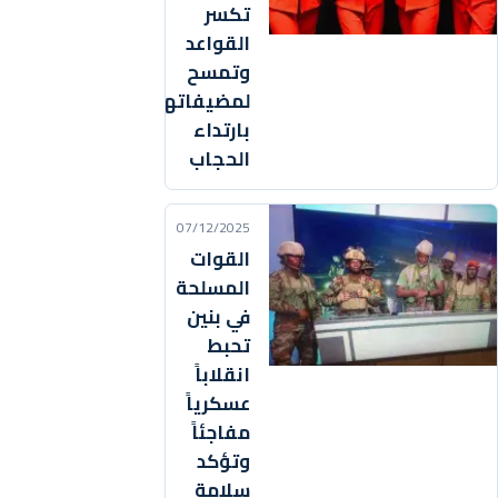
تكسر
القواعد
وتمسح
لمضيفاتها
بارتداء
الحجاب
07/12/2025
القوات
المسلحة
في بنين
تحبط
انقلاباً
عسكرياً
مفاجئاً
وتؤكد
سلامة