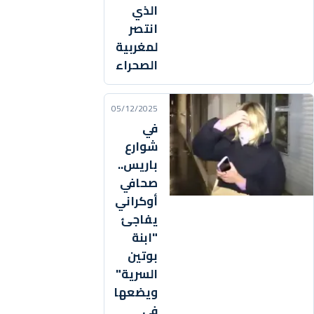
الذي
انتصر
لمغربية
الصحراء
05/12/2025
في
شوارع
باريس..
صحافي
أوكراني
يفاجئ
"ابنة
بوتين
السرية"
ويضعها
في