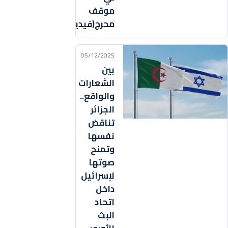
موقف
محرج(فيديو)
05/12/2025
بين
الشعارات
والواقع..
الجزائر
تناقض
نفسها
وتمنح
صوتها
لإسرائيل
داخل
اتحاد
البث