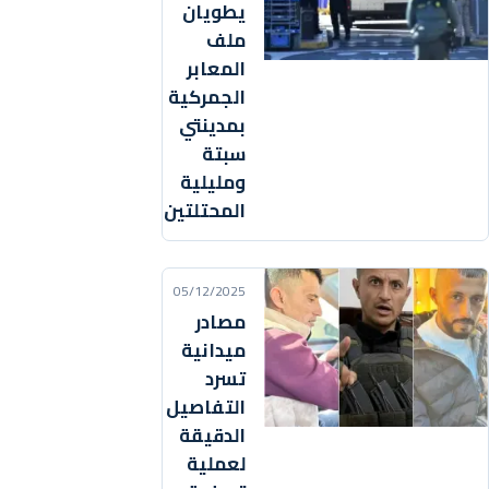
يطويان
ملف
المعابر
الجمركية
بمدينتي
سبتة
ومليلية
المحتلتين
05/12/2025
مصادر
ميدانية
تسرد
التفاصيل
الدقيقة
لعملية