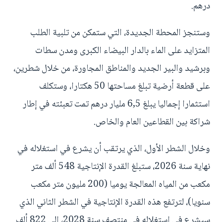
درهم.
وستنجز المحطة الجديدة، التي ستمكن من تلبية الطلب
المتزايد على الماء بالدار البيضاء الكبرى ومدن سطات
وبرشيد والبير الجديد والمناطق المجاورة، من خلال شطرين،
على قطعة أرضية تبلغ مساحتها 50 هكتارا، وستكلف
استثمارا إجماليا يبلغ 6,5 مليار درهم تمت تعبئته في إطار
شراكة بين القطاعين العام والخاص.
وخلال الشطر الأول، الذي يرتقب أن يشرع في استغلاله في
نهاية سنة 2026، ستبلغ القدرة الإنتاجية 548 ألف متر
مكعب من المياه المعالجة يوميا (200 مليون متر مكعب
سنويا)، لترتفع هذه القدرة الإنتاجية في الشطر الثاني الذي
سيشرع في استغلاله في منتصف سنة 2028، إلى 822 ألف