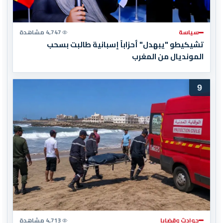
سياسة
4,747 مشاهدة
تشيكيطو "يبهدل" أحزاباً إسبانية طالبت بسحب
المونديال من المغرب
9
حوادث وقضايا
4,713 مشاهدة