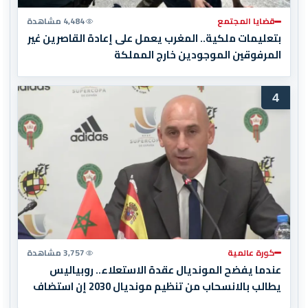
قضايا المجتمع
4,484 مشاهدة
بتعليمات ملكية.. المغرب يعمل على إعادة القاصرين غير
المرفوقين الموجودين خارج المملكة
4
كورة عالمية
3,757 مشاهدة
عندما يفضح المونديال عقدة الاستعلاء.. روبياليس
يطالب بالانسحاب من تنظيم مونديال 2030 إن استضاف
المغرب المباراة النهائية!