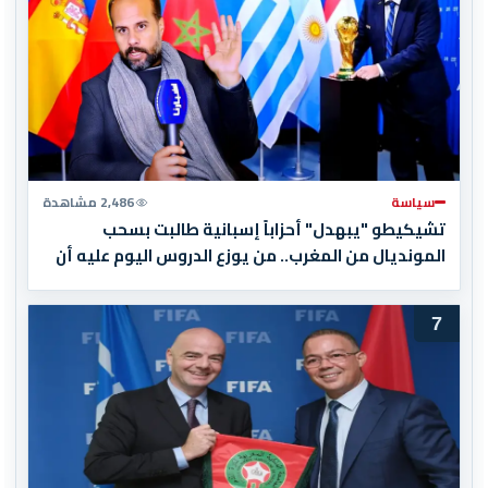
سياسة
2,486 مشاهدة
تشيكيطو "يبهدل" أحزاباً إسبانية طالبت بسحب
المونديال من المغرب.. من يوزع الدروس اليوم عليه أن
يبدأ بقراءة تاريخه أولاً
7