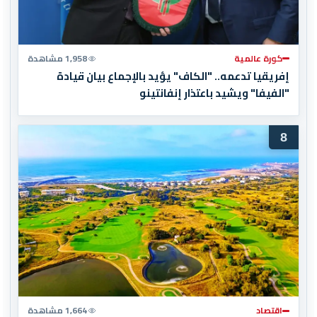
كورة عالمية
1,958 مشاهدة
إفريقيا تدعمه.. "الكاف" يؤيد بالإجماع بيان قيادة
"الفيفا" ويشيد باعتذار إنفانتينو
8
اقتصاد
1,664 مشاهدة