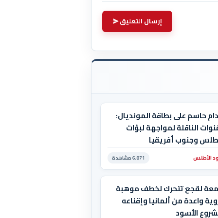
إرسال التعليق
ام حاسم على بطاقة المونديال:
نوات الناقلة لمواجهة لبؤات
أطلس وجنوب أفريقيا
د الأطلس
6,871 مشاهدة
معة لقجع تتحرك لخطف موهبة
ية واعدة من ألمانيا وإقناعه
شروع الأسود