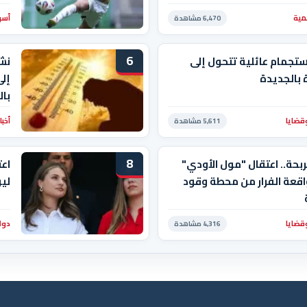
مية
أسو
6,470 مشاهدة
6
ستجمام عائلية تتحول إلى
نش
بالجديدة
با
قضايا
أخبا
5,611 مشاهدة
8
ربحة.. اعتقال "مول الأودي"
اعت
قعة الفرار من محطة وقود
ليو
قضايا
دول
4,316 مشاهدة