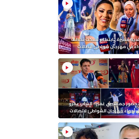
فنية مميزة.. ابتسام تسكت تخطف
اء في مهرجان شواطئ اتصالات
ب بالمضيق
ضور جماهيري غفير.. الشاب عمرو
أجواء مهرجان الشواطئ لاتصالات
ب بطنجة