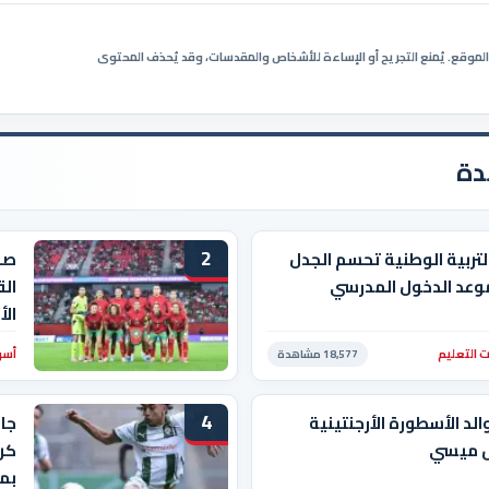
ي الموقع. يُمنع التجريح أو الإساءة للأشخاص والمقدسات، وقد يُحذف المحتوى
دة
2
التربية الوطنية تحسم الجدل
صد
وعد الدخول المدرسي
الق
ال
 التعليم
أسو
18,577 مشاهدة
4
الد الأسطورة الأرجنتينية
جا
ل ميسي
كرو
بم