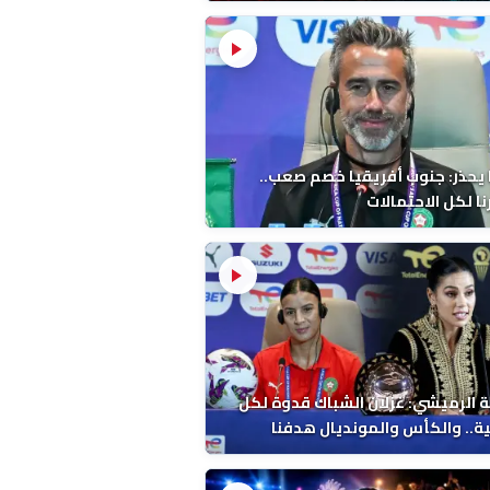
 يحذر: جنوب أفريقيا خصم صعب..
ا لكل الاحتمالات
 الرميشي: غزلان الشباك قدوة لكل
ة.. والكأس والمونديال هدفنا