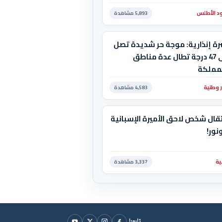
د الأطلس
5,893 مشاهدة
رة إنذارية: موجة حر شديدة تصل
إلى 47 درجة تطال عدة مناطق
لمملكة
ر وطنية
4,583 مشاهدة
قال شخص لاحق الأميرة الإسبانية
نور!
ية
3,337 مشاهدة
تابعنا