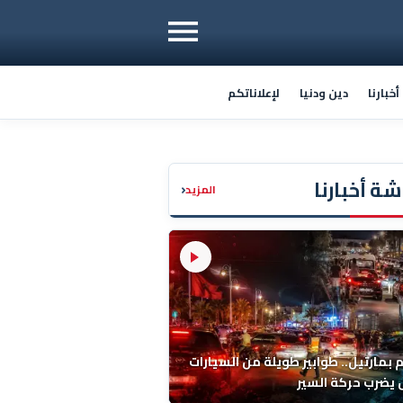
خبارنا
دين ودنيا
لإعلاناتكم
ة أخبارنا
‹
المزيد
م بمارتيل.. طوابير طويلة من السيارات
يضرب حركة السير