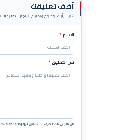
أضف تعليقك
شارك رأيك بوضوح واحترام. تُراجع التعليقات 
الاسم
*
اترك هذا الحقل فارغاً
نص التعليق
*
من 30 إلى 1000 حرف — لا تُقبل الروابط أو أكواد HTML.