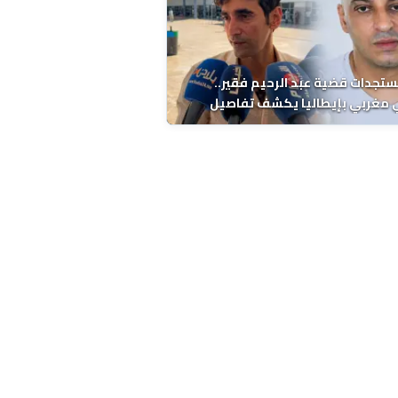
ستجدات قضية عبد الرحيم فقير..
 مغربي بإيطاليا يكشف تفاصيل
ة ونتائج التشريح