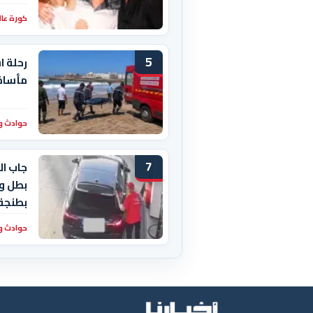
كورة عال
5
رحلة ا
مأساة 
حوادث و
7
جاب ال
بطل وا
بطنجة
حوادث و