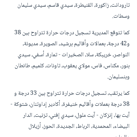
تارودانت، زاكورة، القنيطرة، سيدي قاسم، سيدي سليمان
وسطات.
كما تتوقع المديرية تسجيل درجات حرارة تتراوح بين 38
و42 درجة، بعمالات وأقاليم برشيد، الصويرة، مديونة،
النواصر، خريبكة، سلا، الصخيرات - تمارة، أسفي، سيدي
بنور، مكناس، فاس، مولاي يعقوب، تاونات، كلميم، طانطان
وبنسليمان.
كما يرتقب، تسجيل درجات حرارة تتراوح بين 33 درجة و
38 درجة بعملات وأقاليم خنيفرة، أكادير إداوتنان، شتوكة -
آيت بها، إنزكان - آيت ملول، سيدي إفني، تزنيت، الدار
البيضاء، المحمدية، الرباط، الجديدة، الحوز، أزيلال