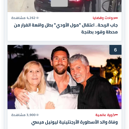
حوادث وقضايا
4,262 مشاهدة
جاب الربحة.. اعتقال "مول الأودي" بطل واقعة الفرار من
محطة وقود بطنجة
6
كورة عالمية
3,900 مشاهدة
وفاة والد الأسطورة الأرجنتينية ليونيل ميسي