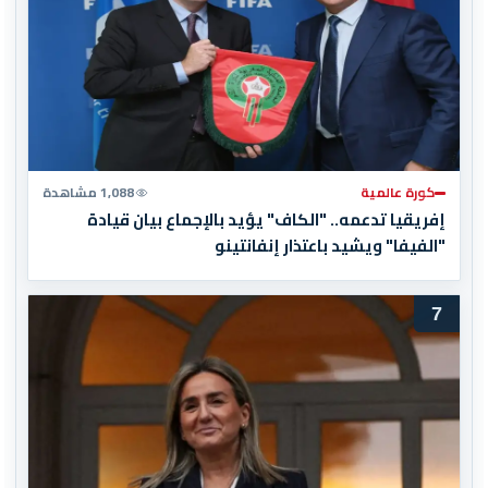
كورة عالمية
1,088 مشاهدة
إفريقيا تدعمه.. "الكاف" يؤيد بالإجماع بيان قيادة
"الفيفا" ويشيد باعتذار إنفانتينو
7