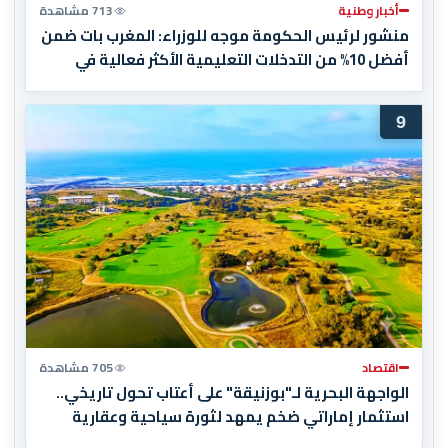
أخبار وطنية
713 مشاهدة
منشور لرئيس الحكومة موجه للوزراء: المغرب بات ضمن
أفضل 10% من التدخلات التعليمية الأكثر فعالية في
العالم
9
اقتصاد
705 مشاهدة
الواجهة البحرية لـ"بوزنيقة" على أعتاب تحول تاريخي..
استثمار إماراتي ضخم يمهد لثورة سياحية وعقارية