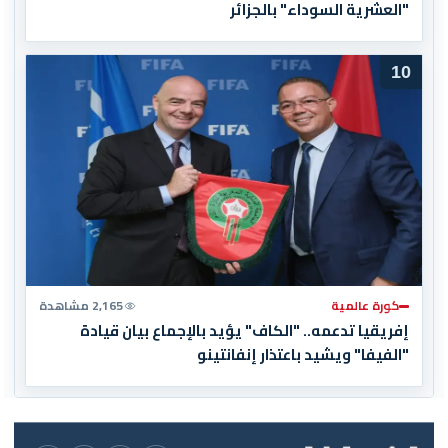
"العشرية السوداء" بالجزائر
10
كورة عالمية
2,165 مشاهدة
إفريقيا تدعمه.. "الكاف" يؤيد بالإجماع بيان قيادة
"الفيفا" ويشيد باعتذار إنفانتينو