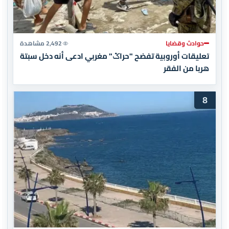
حوادث وقضايا
2,492 مشاهدة
تعليقات أوروبية تفضح "حراݣ" مغربي ادعى أنه دخل سبتة
هربا من الفقر
8