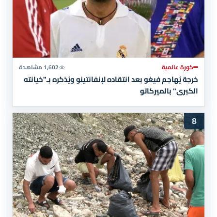
كورة عالمية
1,602 مشاهدة
خرجة يُهاجم فيغو بعد انتقاده لإنفانتينو ويُذكره بـ"خيانته
الكبرى" بالميركاتو
8