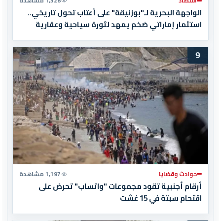
اقتصاد
1,328 مشاهدة
الواجهة البحرية لـ"بوزنيقة" على أعتاب تحول تاريخي..
استثمار إماراتي ضخم يمهد لثورة سياحية وعقارية
9
حوادث وقضايا
1,197 مشاهدة
أرقام أجنبية تقود مجموعات "واتساب" تحرض على
اقتحام سبتة في 15 غشت