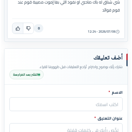
شي شناق له باك صاحبي او نفوذ اللي بغا إموت مصيبة قوم عند
قوم فوائد
0
2026/07/06 - 12:24
أضف تعليقك
شارك رأيك بوضوح واحترام. تُراجع التعليقات قبل ظهورها للقراء.
النشر بعد المراجعة
الاسم
*
اترك هذا الحقل فارغاً
عنوان التعليق
*