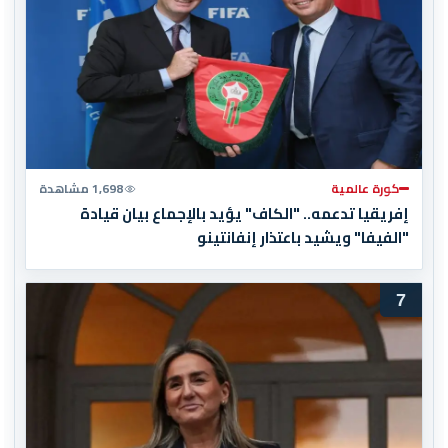
كورة عالمية
1,698 مشاهدة
إفريقيا تدعمه.. "الكاف" يؤيد بالإجماع بيان قيادة
"الفيفا" ويشيد باعتذار إنفانتينو
7