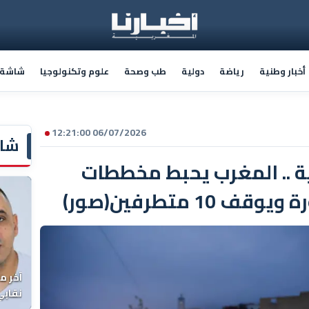
أخبار وطنية
رياضة
دولية
طب وصحة
علوم وتكنولوجيا
شاشة أ
06/07/2026 12:21:00
شاش
ة .. المغرب يحبط مخططات
10 متطرفين(صور)
آخر م
نقابي