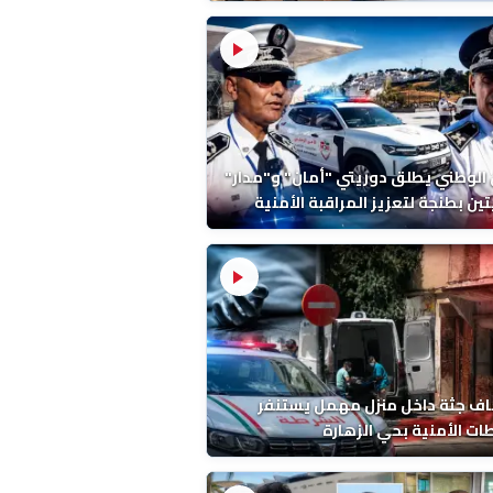
ة ونتائج التشريح
 الوطني يطلق دوريتي "أمان" و"مدار"
تين بطنجة لتعزيز المراقبة الأمنية
ف جثة داخل منزل مهمل يستنفر
ات الأمنية بحي الزهارة