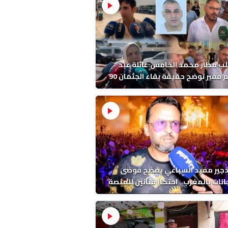
ب مطار محمد الخامس:عائلة عبد
الرحيم فقير توضح حقيقة بقاء الجثمان 90
 قبل إعادته إلى المغرب
دجير مفيد السباعي يفضح فوضى
نات بالمغرب.. احتكار فنانين للمنصة
ء اخرين