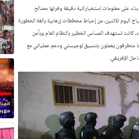
بناء على معلومات استخباراتية دقيقة وفرتها مصالح
صباح اليوم الاثنين، من إحباط مخططات إرهابية بالغة الخطورة
، كانت تستهدف المساس الخطير بالنظام العام وبأمن
من قل
ا متطرفون يعملون بتنسيق لوجيستي ودعم عملياتي مع
يوماً
احل الإفريقي.
المنا
مهرجا
واقصا