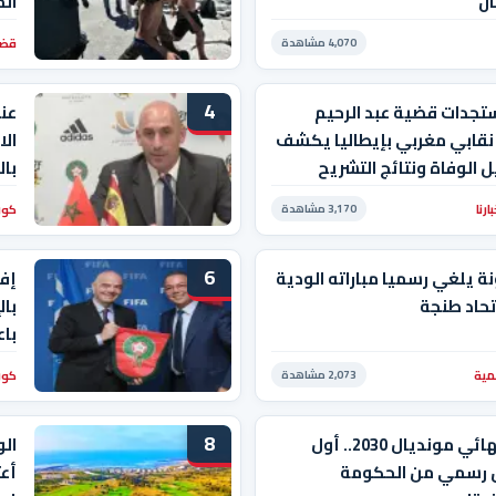
ان
ال
قضا
4,070 مشاهدة
4
تجدات قضية عبد الرحيم
عن
 نقابي مغربي بإيطاليا يكشف
الا
 الوفاة ونتائج التشريح
إن 
رنا
كور
3,170 مشاهدة
الن
6
ة يلغي رسميا مباراته الودية
إفر
تحاد طنجة
بال
باع
مية
كور
2,073 مشاهدة
8
جدل نهائي مونديال 2030.. أول
الو
 رسمي من الحكومة
أعت