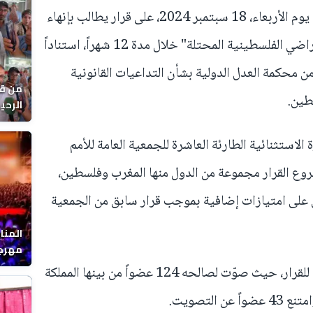
صادقت الجمعية العامة للأمم المتحدة يوم الأربعاء، 18 سبتمبر 2024، على قرار يطالب بإنهاء
"الوجود غير القانوني لإسرائيل في الأراضي الفلسطينية المحتلة" خلال مدة 12 شهراً، استناداً
ن محكمة العدل الدولية بشأن التداعيات القانونية
من قل
طين.
يوماً
استثنائية الطارئة العاشرة للجمعية العامة للأمم
 القرار مجموعة من الدول منها المغرب وفلسطين،
 على امتيازات إضافية بموجب قرار سابق من الجمعية
المنا
مهرجا
واقصا
وأظهرت نتائج التصويت تأييداً واسعاً للقرار، حيث صوّت لصالحه 124 عضواً من بينها المملكة