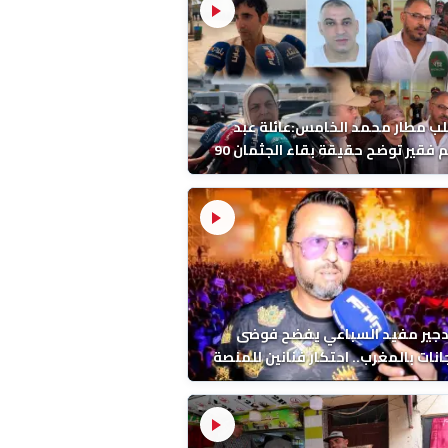
ب مطار محمد الخامس:عائلة عبد
الرحيم فقير توضح حقيقة بقاء الجثمان 90
 قبل إعادته إلى المغرب
دجير مفيد السباعي يفضح فوضى
نات بالمغرب.. احتكار فنانين للمنصة
ء اخرين