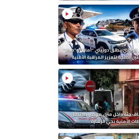
ة ونتائج التشريح
 الوطني يطلق دوريتي "أمان" و"مدار"
تين بطنجة لتعزيز المراقبة الأمنية
ف جثة داخل منزل مهمل يستنفر
ات الأمنية بحي الزهارة