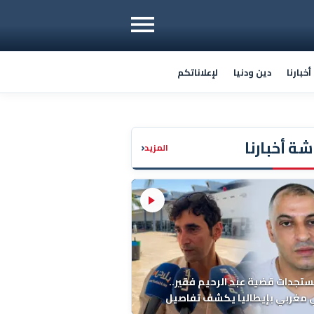
خبارنا
دين ودنيا
لإعلاناتكم
ة أخبارنا
‹
المزيد
ستجدات قضية عبد الرحيم فقير..
 مغربي بإيطاليا يكشف تفاصيل