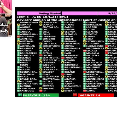
حملة 
ولحوم
بالحي