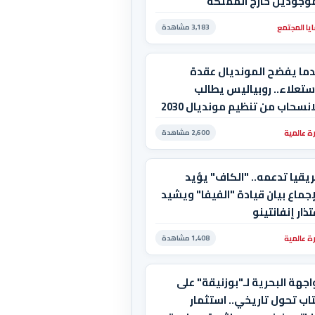
موجودين خارج المملكة
يا المجتمع
3,183 مشاهدة
دما يفضح المونديال عقدة
ستعلاء.. روبياليس يطالب
بالانسحاب من تنظيم مونديال 2030
استضاف المغرب المباراة
ة عالمية
2,600 مشاهدة
هائية!
يقيا تدعمه.. "الكاف" يؤيد
إجماع بيان قيادة "الفيفا" ويشيد
تذار إنفانتينو
ة عالمية
1,408 مشاهدة
اجهة البحرية لـ"بوزنيقة" على
اب تحول تاريخي.. استثمار