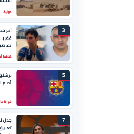
الاحتق
دولية
3
آخر مس
فقير..
تفاصيل
شاشة أخبا
5
برشلون
أمام ا
كورة عال
7
تعليق