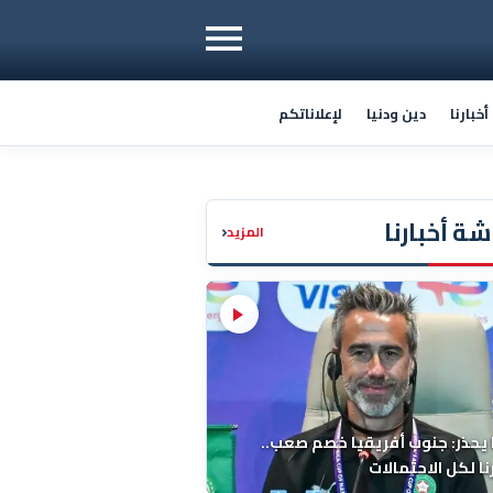
خبارنا
دين ودنيا
لإعلاناتكم
ة أخبارنا
‹
المزيد
 يحذر: جنوب أفريقيا خصم صعب..
ا لكل الاحتمالات