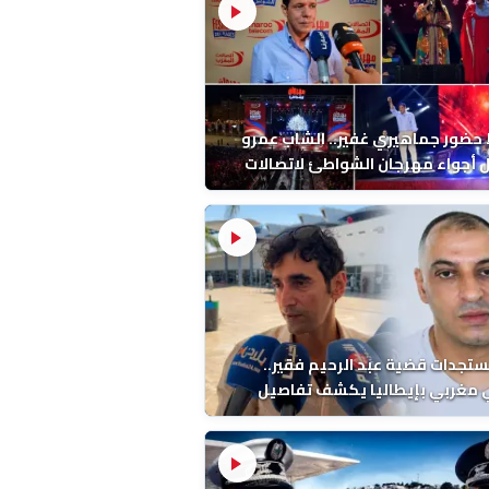
ضور جماهيري غفير.. الشاب عمرو
أجواء مهرجان الشواطئ لاتصالات
ب بطنجة
ستجدات قضية عبد الرحيم فقير..
 مغربي بإيطاليا يكشف تفاصيل
ة ونتائج التشريح