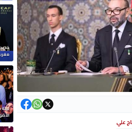
خديجة
مغربي
ليلة 
الأضو
اج علي
المغر