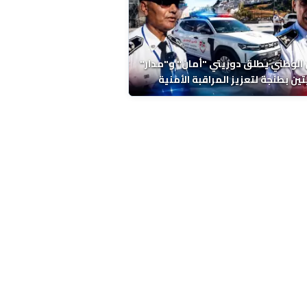
 الوطني يطلق دوريتي "أمان" و"مدار"
تين بطنجة لتعزيز المراقبة الأمنية