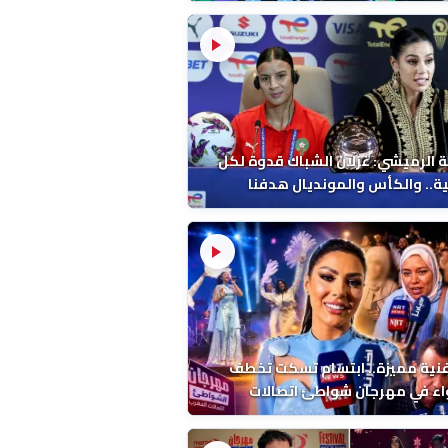
 الرميشي: غزلان الشباك قدوة لكل
ة.. والكأس والمونديال هدفنا
فنية مميزة.. ابتسام تسكت تخطف
اء في مهرجان شواطئ اتصالات
ب بالمضيق