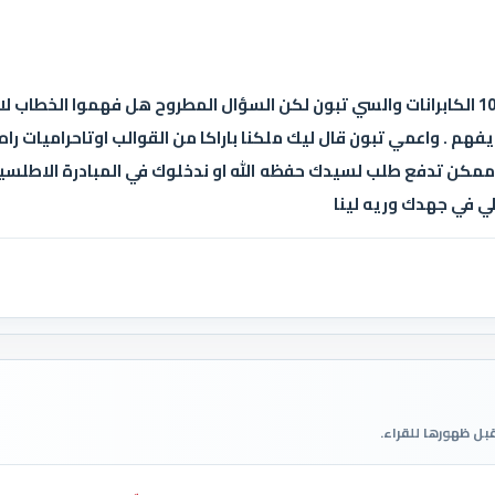
خطاب دقيق وهذاف وموجه 100/100 الكابرانات والسي تبون لكن السؤال المطروح هل فهموا
فهم . واعمي تبون قال ليك ملكنا باراكا من القوالب اوتاحراميات را
مكن تدفع طلب لسيدك حفظه الله او ندخلوك في المبادرة الاطلسية 
لي في جهدك وريه لينا
قبل ظهورها للقراء.