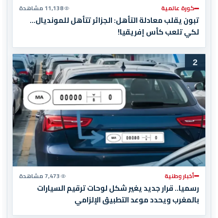
كورة عالمية
11,138 مشاهدة
تبون يقلب معادلة التأهل: الجزائر تتأهل للمونديال…
لكي تلعب كأس إفريقيا!
2
أخبار وطنية
7,473 مشاهدة
رسميا.. قرار جديد يغير شكل لوحات ترقيم السيارات
بالمغرب ويحدد موعد التطبيق الإلزامي