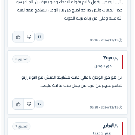
ياتي الرخيص ليقول كلام يقوله الاعداء وهو يعرف ان. الجزاءر هو
حصر المغرب ولكن صراحة اصبح من يبتز الوطن نتسامح معه لعنة
الله عليه وعلى من ربااه تربية للخونة
17
2024/12/15 - 05:16
Yoyo
تعليق 6
حق الوطن
اين هو حق الوطن يا غالي،عليك مشاركة العيش مع البوليزاريو
لتدافع عنهم عن قرب،من جعل منك ما انت عليه....
12
2024/12/15 - 05:28
الهواري
تعليق 7
ليس وحيدا