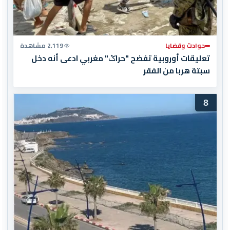
حوادث وقضايا
2,119 مشاهدة
تعليقات أوروبية تفضح "حراݣ" مغربي ادعى أنه دخل
سبتة هربا من الفقر
8