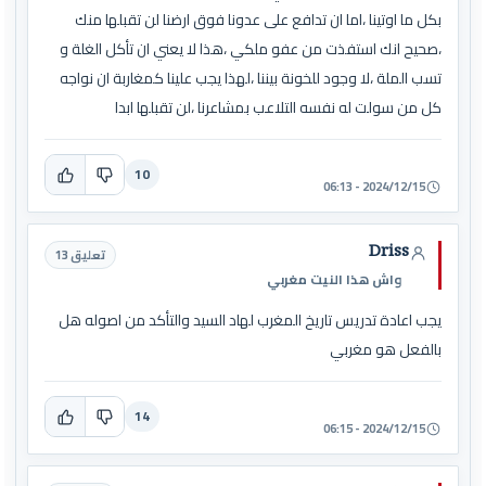
بكل ما اوتينا ،اما ان تدافع على عدونا فوق ارضنا لن تقبلها منك
،صحيح انك استفذت من عفو ملكي ،هذا لا يعني ان تأكل الغلة و
تسب الملة ،لا وجود للخونة بيننا ،لهذا يجب علينا كمغاربة ان نواجه
كل من سولت له نفسه التلاعب بمشاعرنا ،لن تقبلها ابدا
10
2024/12/15 - 06:13
Driss
تعليق 13
واش هذا النيت مغربي
يجب اعادة تدريس تاريخ المغرب لهاد السيد والتأكد من اصوله هل
بالفعل هو مغربي
14
2024/12/15 - 06:15