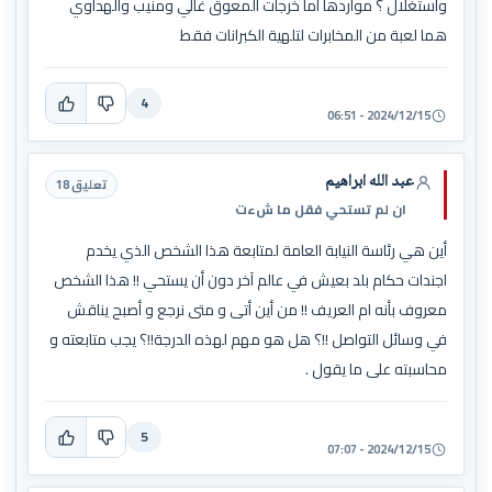
واستغلال ؟ مواردها أما خرجات المعوق غالي ومنيب والهداوي
هما لعبة من المخابرات لتلهية الكبرانات فقط
4
2024/12/15 - 06:51
عبد الله ابراهيم
تعليق 18
ان لم تستحي فقل ما شءت
أين هي رئاسة النيابة العامة لمتابعة هذا الشخص الذي يخدم
اجندات حكام بلد بعيش في عالم آخر دون أن يستحي !! هذا الشخص
معروف بأنه ام العريف !! من أين أتى و متى نرجع و أصبح يناقش
في وسائل التواصل !!؟ هل هو مهم لهذه الدرجة!!؟ يجب متابعته و
محاسبته على ما يقول .
5
2024/12/15 - 07:07