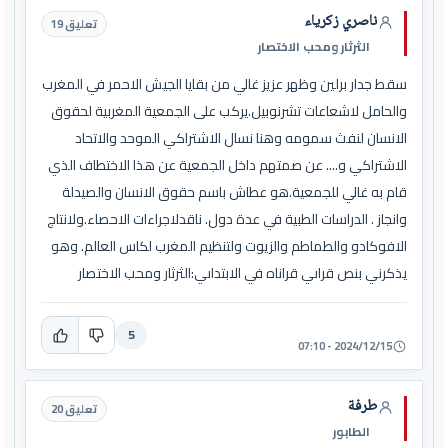
ناصري زكرياء
تعليق 19
الثرثار ومحب الاختصار
سقط جدار برلين وظهر عزيز غالي من بقايا الجيش الاحمر في المغرب
والحامل لاشعاعات تشرنوبيل.يركب على الجمعية المغربية لحقوق
الانسان لنفث سمومه وهنا نسال الاشتراكي الموحد والاتحاد
الاشتراكي و.... عن صمتهم داخل الجمعية عن هذا الاختطاف الذي
قام به غالي للجمعية.هو عطاش باسم حقوق الانسان والصيدلة
وانجاز . الدراسات الطبية في عدة دول. ناقدلاجراءات الاحصاء.ولانتاج
الافوكادو والطماطم والزيوت ولتنظيم المغرب لكاس العالم. وهو
يذكرني بنص قراىي قراناه في الابتداىي:الثرثار ومحب الاختصار
5
2024/12/15 - 07:10
طرفة
تعليق 20
الطابور