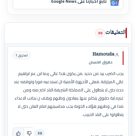
تابع أخبارنا على Google News
التعليقات
30
Hamouda
تعليق 1
حقوق الانسان
يجب الضرب بيد من حديد ،من يكون هذا غالي ربما ابن عم ابراهيم
غالي المرتزقة ،فعلى الأجهزة الأمنية ان تستدعيه فورا وتوقفه عند
حده حتى لا يتطاول على المملكة الشريفة.البلد اكبر منه ومن
غيره.اية حقوق يتكلم عنها ،يعادون وطنهم ويقف ن بجانب الاعداء
ضدا في وطنهم هؤلاء الخونة يجب محاسبتهم امام العلن حتى لا
يتطاولوا على البلد الحبيب.
30