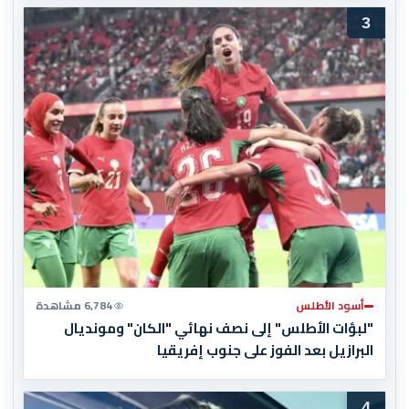
3
أسود الأطلس
6,784 مشاهدة
"لبؤات الأطلس" إلى نصف نهائي "الكان" ومونديال
البرازيل بعد الفوز على جنوب إفريقيا
4