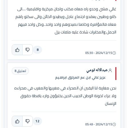
غالي مشي وحدو راه معاه مكتب ولجان مركزية واقليمية ....الى
كانو وطنيبن يعقدو اجتماع عاجل ويطيحو الخائن والى سكتو راهم
معاه فالمؤامرة وخاصنا نصيدوهم واحد واحد..وكل واحد فيهم
الجمل gالمخابرات شادة عليه ملفات يزل
8
2024/12/15 - 05:30
عبدالاله تومي
تعليق 8
عزيز غالي ابن عم المرتزق ابراهيم
نحن مغاربة لنا اليقين ان الصحراء في مغربها والمغرب في صحراءه
ولا عزاء لخونة الوطن الحبيب الدين يختبؤون وارء يافطة حقوق
الإنسان
12
2024/12/15 - 05:49