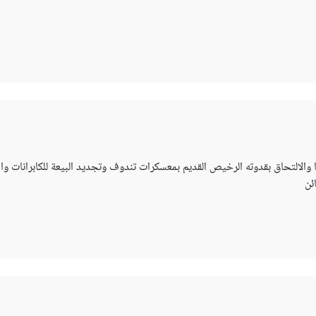
عا والالتحاق بقدوته الرخيص القديم بمعسكرات تندوف وتجديد البيعة للكابرانات وا
ئن