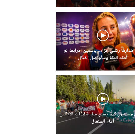
إهدارها ركلتي جزاء.. ياسمين أمرابط: لم
أفقد الثقة وسأواصل القتال
ماهيري كبير يسبق مباراة لبؤات الأطلس
أمام السنغال