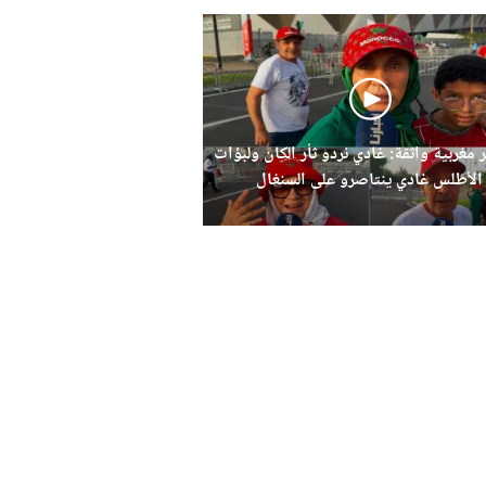
 مغربية واثقة: غادي نردو ثأر الكان ولبؤات
الأطلس غادي ينتاصرو على السنغال