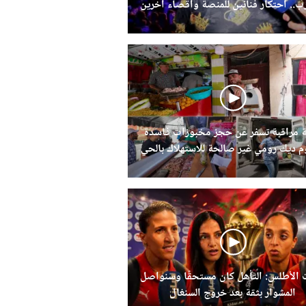
رب.. احتكار فنانين للمنصة واقصاء اخرين
 مراقبة تسفر عن حجز مخبوزات فاسدة
 ديك رومي غير صالحة للاستهلاك بالحي
الحسني
 الأطلس: التأهل كان مستحقًا وسنواصل
المشوار بثقة بعد خروج السنغال