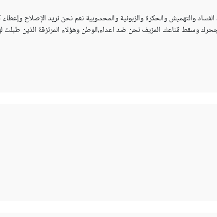
 الفساد والتهميش والحكرة والزبونية والمحسوبية نعم نحن نريد الإصلاح وإعطاء ك
رك وسقط قناعك المزيف نحن ضد اعداء،الوطن وهؤلاء المرتزقة الذين طبلت له