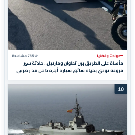
حوادث وقضايا
735 مشاهدة
مأساة على الطريق بين تطوان ومارتيل.. حادثة سير
مروعة تودي بحياة سائق سيارة أجرة داخل مدار طرقي
10