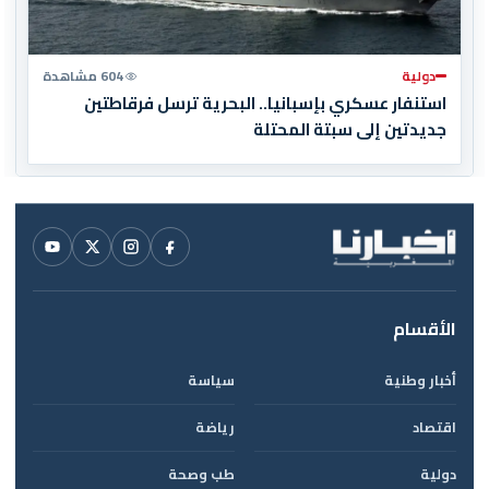
دولية
604 مشاهدة
استنفار عسكري بإسبانيا.. البحرية ترسل فرقاطتين
جديدتين إلى سبتة المحتلة
الأقسام
أخبار وطنية
سياسة
اقتصاد
رياضة
دولية
طب وصحة