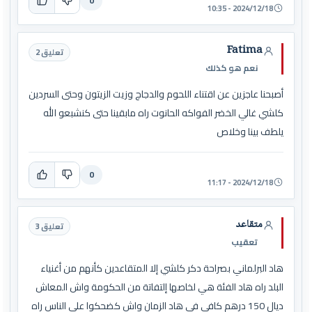
0
2024/12/18 - 10:35
Fatima
تعليق 2
نعم هو كذلك
أصبحنا عاجزين عن اقتناء اللحوم والدجاج وزيت الزيتون وحتى السردين
كلشي غالي الخضر الفواكه الحانوت راه مابقينا حتى كنشبعو الله
يلطف بينا وخلاص
0
2024/12/18 - 11:17
متقاعد
تعليق 3
تعقيب
هاد البرلماني بصراحة دكر كلشي إلا المتقاعدين كأنهم من أغنياء
البلد راه هاد الفئة هي لخاصها إلتفاتة من الحكومة واش المعاش
ديال 150 درهم كافي في هاد الزمان واش كضحكوا على الناس راه