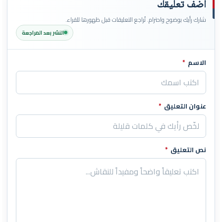
أضف تعليقك
شارك رأيك بوضوح واحترام. تُراجع التعليقات قبل ظهورها للقراء.
النشر بعد المراجعة
الاسم
*
اترك هذا الحقل فارغاً
عنوان التعليق
*
نص التعليق
*