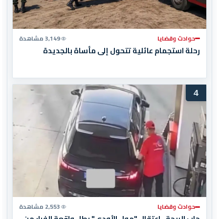
حوادث وقضايا
3,149 مشاهدة
رحلة استجمام عائلية تتحول إلى مأساة بالجديدة
4
حوادث وقضايا
2,553 مشاهدة
جاب الربحة.. اعتقال "مول الأودي" بطل واقعة الفرار من