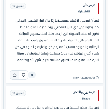
مواطن
تعليق 10
القنيطرة
لابد أن نسمي الأشياء بمسمياتها إذا كان التيار التقدمي الحداتي
كما يحلوا لهم يعني التيار العلماني يريد تحديت المدونة لماذا لآ
تكون له هذه المدونة التي ارادها طبقا لمفاهيمهم الليبرالية
الشيطانية وهي التعرية والحرية الجنسية بدون رقيب والعلاقة
الرضائية والمولود ينتسب لأمه رغم كونها عازبة والميوع في كل
شيئ أقول لهؤلاء نحن دولة مسلمة بإمارة المؤمنين واسرتنا
أسرة مسلمة وأخلاقنا أخلاق مسلمة تطبق شرع الله واحكامه
0
2025/01/06 - 11:57
مغربي وافتخز
تعليق 11
Bravo
نريد مثل هاذه السيدة في مناصب الوزراء و رحيل من لا يستحق