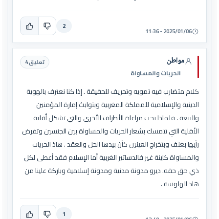
2
2025/01/06 - 11:36
مواطن
تعليق 4
الحريات والمساواة
كلام متضارب فيه تمويه وتحريف للحقيقة . إذا كنا نعترف بالهوية
الدينية والإسلامية للمملكة المغربية وبتوابث إمارة المؤمنين
والبيعة ، فلماذا يجب مراعاة الأطراف الأخرى والتي تشكل أقلية
الأقلية التي تتمسك بشعار الحريات والمساواة بين الجنسين وتفرض
رأيها بعنف وبتخراج العينين كأن بيدها الحل والعقد . هاذ الحريات
والمساواة كاينة غير فالدساتير الغربية أما الإسلام فقد أعطى لكل
ذي حق حقه. ديرو مدونة مدنية ومدونة إسلامية وباركة علينا من
هاذ الهلوسة .
1