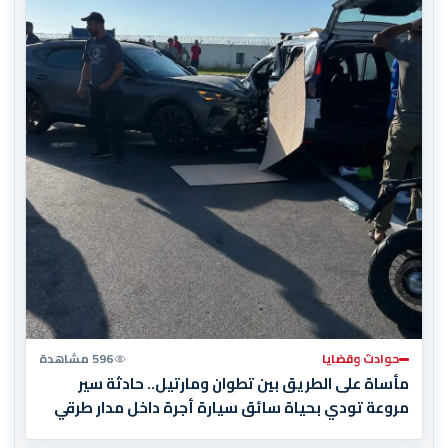
حوادث وقضايا
596 مشاهدة
مأساة على الطريق بين تطوان ومارتيل.. حادثة سير
مروعة تودي بحياة سائق سيارة أجرة داخل مدار طرقي