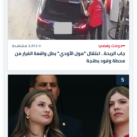
حوادث وقضايا
2,012 مشاهدة
جاب الربحة.. اعتقال "مول الأودي" بطل واقعة الفرار من
محطة وقود بطنجة
5