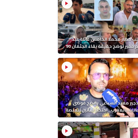
ب مطار محمد الخامس:عائلة عبد
الرحيم فقير توضح حقيقة بقاء الجثمان 90
 قبل إعادته إلى المغرب
دجير مفيد السباعي يفضح فوضى
نات بالمغرب.. احتكار فنانين للمنصة
ء اخرين