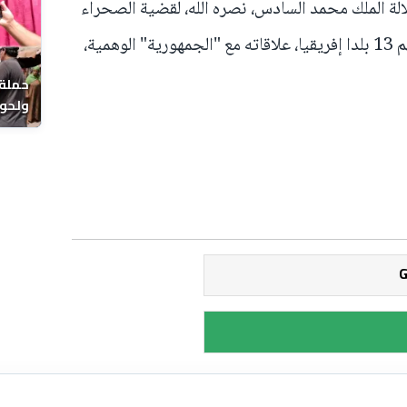
ة الملك محمد السادس، نصره الله، لقضية الصحراء
المغربية، قطع أو علق 46 بلدا، من بينهم 13 بلدا إفريقيا، علاقاته مع "الجمهورية" الوهمية،
حملة 
ولحوم
بالحي