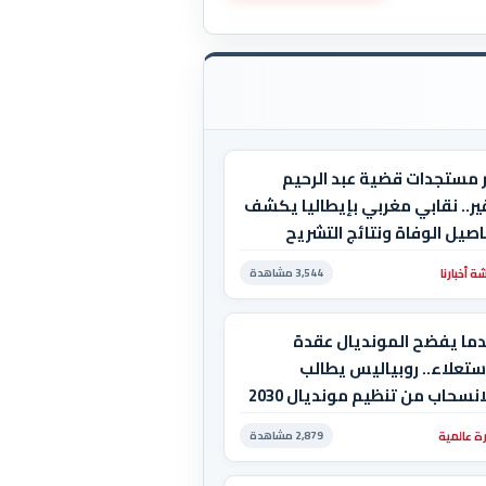
ر مستجدات قضية عبد الرحيم
ر.. نقابي مغربي بإيطاليا يكشف
صيل الوفاة ونتائج التشريح
 أخبارنا
3,544 مشاهدة
دما يفضح المونديال عقدة
ستعلاء.. روبياليس يطالب
بالانسحاب من تنظيم مونديال 2030
استضاف المغرب المباراة
ة عالمية
2,879 مشاهدة
هائية!