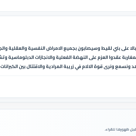
لا على بني لقيط وسيصابون بجميع الامراض النفسية والعقلية والجلط
غاربة عقدوا العزم على النهضة الفعلية والانجازات الدبلوماسية وتشيي
ونسمع ونرى قوة الالام في زريبة المرادية والاقتتال بين الكبرانات
قبل ظهورها للقراء.