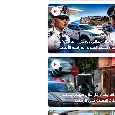
ة ونتائج التشريح
 الوطني يطلق دوريتي "أمان" و"مدار"
تين بطنجة لتعزيز المراقبة الأمنية
ف جثة داخل منزل مهمل يستنفر
ات الأمنية بحي الزهارة