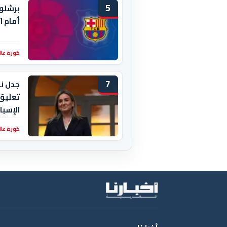
5
برشلون
أمام ا
كورة عال
7
تعليق
الإسبا
كورة عال