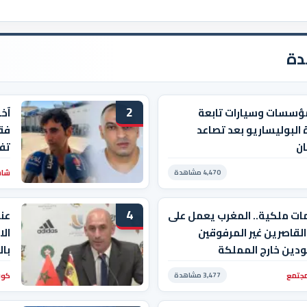
دة
2
ؤسسات وسيارات تابعة
آخ
 البوليساريو بعد تصاعد
فقي
ان
تفا
شاشة
4,470 مشاهدة
4
ات ملكية.. المغرب يعمل على
عن
القاصرين غير المرفوقين
الا
دين خارج المملكة
إن 
مجتمع
كور
3,477 مشاهدة
الن