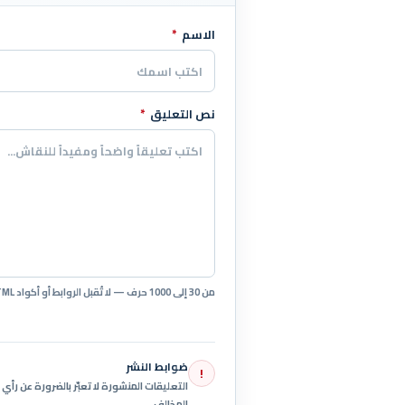
الاسم
*
اترك هذا الحقل فارغاً
نص التعليق
*
من 30 إلى 1000 حرف — لا تُقبل الروابط أو أكواد HTML.
ضوابط النشر
!
التعليقات المنشورة لا تعبّر بالضرورة عن رأ
المخالف.