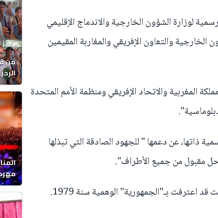
رسمية لوزارة الشؤون الخارجية والاندماج الإقليمي
ن الخارجية والتعاون الإفريقي والمغاربة المقيمين
من قل
يوماً
لكة المغربية والاتحاد الإفريقي ومنظمة الأمم المتحدة
دبلوماسية".
مية ذاتها، عن دعمها " للجهود الصادقة التي تبذلها
 حل مقبول من جميع الأطراف".
المنا
مهرجا
واقصا
قد اعترفت بـ"الجمهورية" الوهمية سنة 1979.