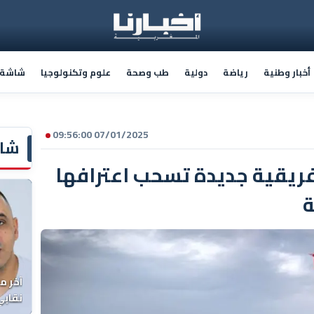
أخبار وطنية
رياضة
دولية
طب وصحة
علوم وتكنولوجيا
شاشة أ
07/01/2025 09:56:00
شاش
إفريقية جديدة تسحب اعترافها
ة
آخر م
نقابي