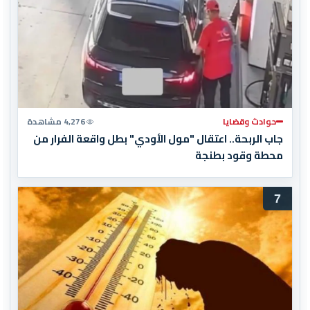
حوادث وقضايا
4,276 مشاهدة
جاب الربحة.. اعتقال "مول الأودي" بطل واقعة الفرار من
محطة وقود بطنجة
7