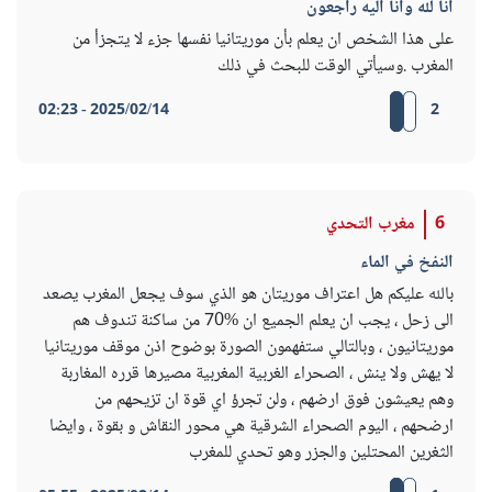
انا لله وانا اليه راجعون
على هذا الشخص ان يعلم بأن موريتانيا نفسها جزء لا يتجزأ من
المغرب .وسيأتي الوقت للبحث في ذلك
2025/02/14 - 02:23
2
6
مغرب التحدي
النفخ في الماء
بالله عليكم هل اعتراف موريتان هو الذي سوف يجعل المغرب يصعد
الى زحل ، يجب ان يعلم الجميع ان %70 من ساكنة تندوف هم
موريتانيون ، وبالتالي ستفهمون الصورة بوضوح اذن موقف موريتانيا
لا يهش ولا ينش ، الصحراء الغربية المغربية مصيرها قرره المغاربة
وهم يعيشون فوق ارضهم ، ولن تجرؤ اي قوة ان تزيحهم من
ارضحهم ، اليوم الصحراء الشرقية هي محور النقاش و بقوة ، وايضا
الثغرين المحتلين والجزر وهو تحدي للمغرب