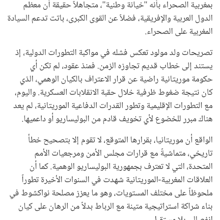
بمغربية الصحراء بأنه "خيانة وطنية"، متجاهلاً حقيقة أن معظم
الدول العربية والإفريقية، فضلاً عن القوى الكبرى، باتت تدعم السيادة
المغربية على الصحراء.
تصريحات ولد مولود تعكس فشله في مواكبة التطورات الدولية، إذ
يستند إلى خطاب قديم تجاوزه الزمن. فمنذ عقود، لم تكن أي
حكومة موريتانية راضية عن قرار الاعتراف بالكيان الوهمي، الذي
كان نتيجة ضغوط ظرفية خلال حقبة الانقلابات العسكرية. واليوم،
مع التطورات الإقليمية وتطور القدرات الدفاعية الموريتانية، لم يعد
هناك مبرر للخضوع لأي تخويف قادم من البوليساريو أو داعميها.
الواقع أن موريتانيا، بقرارها المتوقع، لا تقوم إلا بتصحيح خطأ
تاريخي، متماشيةً مع قرارات مجلس الأمن ومرجعيات الأمم
المتحدة، التي لا تعترف بجمهورية البوليساريو الوهمية. كما أن
العلاقات المغربية-الموريتانية شهدت في السنوات الأخيرة تطوراً
ملحوظاً على مختلف المستويات، وهو ما يعزز مصلحة نواكشوط في
بناء شراكة استراتيجية متينة مع الرباط بدلاً من الرهان على كيان