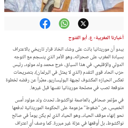
أخبارنا المغربية- ع. أبو الفتوح
يبدو أن موريتانيا باتت على وشك اتخاذ قرار تاريخي بالاعتراف
بسيادة المغرب على صحرائه، وهو الأمر الذي ينسجم مع التوجه
الدولي والإقليمي. في هذا السياق، خرج محمد ولد مولود، رئيس
حزب اتحاد قوى التقدم (الذي لا يمثل في البرلمان)، بتصريحات
تعكس انحيازه المكشوف لجبهة البوليساريو، معبِّراً عن رفضه لخطوة
متوقعة تصب في مصلحة موريتانيا نفسها قبل غيرها.
في مؤتمر صحافي بالعاصمة نواكشوط، تحدث ولد مولود أمس
الخميس، عن "ضغوط" مزعومة على الحكومة الموريتانية لدفعها
نحو إنهاء موقف الحياد، وهو الحياد الذي لم يكن يوماً في صالح
نواكشوط، بل أوقعها في عزلة غير مبررة. كما وصف أي اعتراف