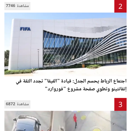
2
7746 مشاهدة
اجتماع الرباط يحسم الجدل: قيادة "الفيفا" تجدد الثقة في
إنفانتينو وتطوي صفحة مشروع "فوروارد"
3
6872 مشاهدة