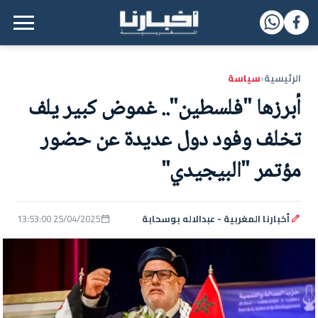
القائمة الرئيسية
الرئيسية
سياسة
‹
أبرزها "فلسطين".. غموض كبير يلف
تخلف وفود دول عديدة عن حضور
مؤتمر "البيجيدي"
أخبارنا المغربية - عبدالاله بوسحابة
25/04/2025 13:53:00