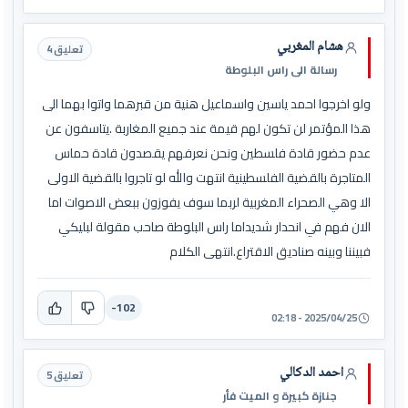
هشام المغربي
تعليق 4
رسالة الى راس البلوطة
ولو اخرجوا احمد ياسين واسماعيل هنية من قبرهما واتوا بهما الى
هذا المؤتمر لن تكون لهم قيمة عند جميع المغاربة .يتاسفون عن
عدم حضور قادة فلسطين ونحن نعرفهم يقصدون قادة حماس
المتاجرة بالقضية الفلسطينية انتهت والله لو تاجروا بالقضية الاولى
الا وهي الصحراء المغربية لربما سوف يفوزون ببعض الاصوات اما
الان فهم في انحدار شديداما راس البلوطة صاحب مقولة لبليكي
فبيننا وبينه صناديق الاقتراع.انتهى الكلام
-102
2025/04/25 - 02:18
احمد الدكالي
تعليق 5
جنازة كبيرة و الميت فأر