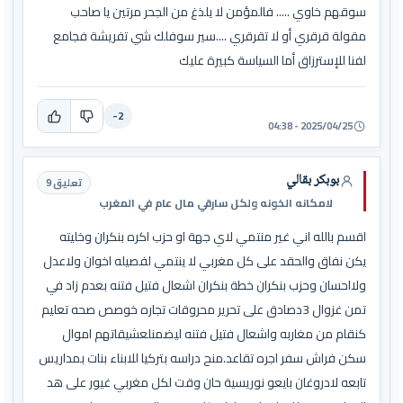
سوقهم خاوي ..... فالمؤمن لا يلذغ من الجحر مرتين يا صاحب
مقولة قرقري أو لا تقرقري ....سير سوفلك شي تفريشة فجامع
لفنا للإسترزاق أما السياسة كبيرة عليك
-2
2025/04/25 - 04:38
بوبكر بقالي
تعليق 9
لامكانه الخونه ولكل سارقي مال عام في المغرب
اقسم بالله اني غير منتمي لاي جهة او حزب اكره بنكران وخليته
يكن نفاق والحقد على كل مغربي لا ينتمي لفصيله اخوان ولاعدل
ولااحسان وحزب بنكران خطة بنكران اشعال فتيل فتنه بعدم زاد في
تمن غزوال 3دصادق على تحرير محروقات تجاره خوصص صحه تعليم
كنقام من مغاربه واشعال فتيل فتنه ليضمنلعشيقاتهم اموال
سكن فراش سفر اجره تقاعد.منح دراسه بتركيا للابناء بنات بمداريس
تابعه لادروغان بايعو نوريسية حان وقت لكل مغربي غيور على هد