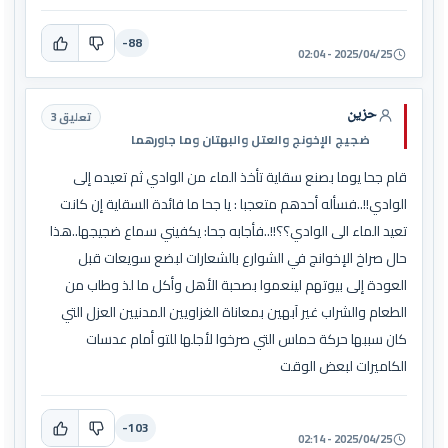
-88
2025/04/25 - 02:04
حزين
تعليق 3
ضجيج الإخونج والعتل والبهتان وما جاورهما
قام جحا يوما بصنع سقاية تأخذ الماء من الوادي ثم تعيده إلى
الوادي!!..فسأله أحدهم متعجبا : يا جحا ما فائدة السقاية إن كانت
تعيد الماء الى الوادي؟؟!!..فأجابه جحا: يكفيني سماع ضجيجها..هذا
حال صراخ الإخوانج في الشوارع بالشعارات لبضع سويعات قبل
العودة إلى بيوتهم لينعموا بصحبة الأهل وأكل ما لذ وطاب من
الطعام والشراب غير آبهين بمعاناة الغزاويين المدنيين العزل التي
كان سببها حركة حماس التي صرخوا لأجلها للتو أمام عدسات
الكاميرات لبعض الوقت
-103
2025/04/25 - 02:14