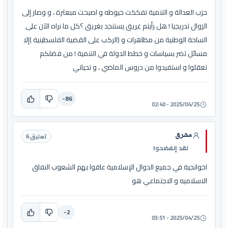
حزب العدالة و التنمية تفككت خيوطه و اصبحت مبعثرة ، و وصار إلى
الزوال تدريجيا ! هل رأيتم غريق يستنجد بغريق ؟كل ما نراه الآن على
الساحة الوطنية من مظاهرات و (الركب على القضية الفلسطينية )إلا
مسائل تضر بسياسات و خطط الدولة في التنمية ! من فضلكم
تعقلوا و استفيدوا من دروس الماضي ، و تحياتي
-86
2025/04/25 - 02:40
مشرق
تعليق 6
لقد إنفضحوا
اخوانجية في جميع الدوال الإسلامية عاقوا بهم الشعوب النفاق
الاسلاميه و الاجتماعي هو
-2
2025/04/25 - 03:51