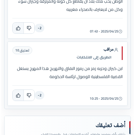
الوطن يحب ملك بلاد ان يقاطع كل خونه والمرتزقه وجيران سوء
وكل من لايعترف بالصحراء مغربيه
-2
2025/04/25 - 07:43
مراقب
تعليق 10
الطريق إلى الانتخابات
ابن كيران وحزبه زمز من رموز النفاق والتهريج هذا المهرج يستغل
القضية الفلسطينية للوصول لرئاسة الحكومة
-2
2025/04/25 - 10:25
أضف تعليقك
شارك رأيك بوضوح واحترام. تُراجع التعليقات قبل ظهورها للقراء.