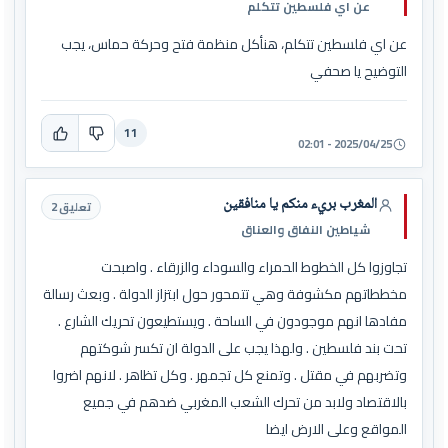
عن اي فلسطين تتكلم
عن اي فلسطين تتكلم، هنأكل منظمة فتح وحركة حماس، يجب
التوضيح يا صحفي
11
2025/04/25 - 02:01
المغرب بريء منكم يا منافقين
تعليق 2
شياطين النفاق والعناق
تجاوزوا كل الخطوط الحمراء والسوداء والزرقاء . واصبحت
مخططاتهم مكشوفة وهي تتمحور حول ابتزاز الدولة . وبعث رسالة
مفادها انهم موجودون في الساحة . ويستطيعون تحريك الشارع .
تحت بند فلسطين . ولهذا يجب على الدولة ان تكسر شوكتهم
وتضربهم في مقتل . وتمنع كل تجمهر . وكل تظاهر . لانهم اضروا
بالاقتصاد ولابد من تحرك الشعب المغربي ضدهم في جميع
المواقع وعلى الارض ايضا