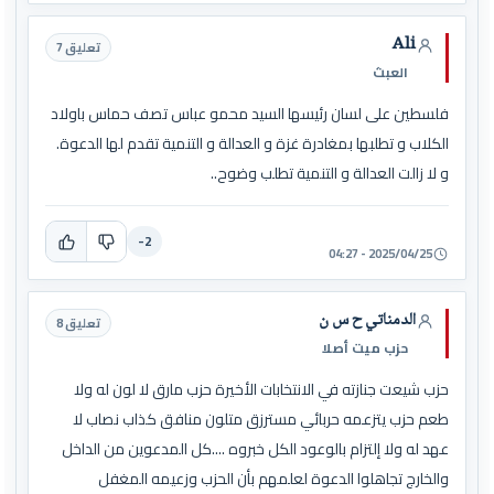
Ali
تعليق 7
العبث
فلسطين على لسان رئيسها السيد محمو عباس تصف حماس باولاد
الكلاب و تطلبها بمغادرة غزة و العدالة و التنمية تقدم لها الدعوة.
و لا زالت العدالة و التنمية تطلب وضوح..
-2
2025/04/25 - 04:27
الدمناتي ح س ن
تعليق 8
حزب ميت أصلا
حزب شيعت جنازته في الانتخابات الأخيرة حزب مارق لا لون له ولا
طعم حزب يتزعمه حربائي مسترزق متلون منافق كذاب نصاب لا
عهد له ولا إلتزام بالوعود الكل خبروه ....كل المدعوين من الداخل
والخارج تجاهلوا الدعوة لعلمهم بأن الحزب وزعيمه المغفل