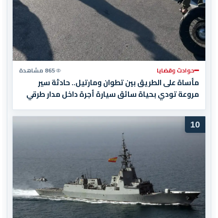
حوادث وقضايا
865 مشاهدة
مأساة على الطريق بين تطوان ومارتيل.. حادثة سير
مروعة تودي بحياة سائق سيارة أجرة داخل مدار طرقي
10