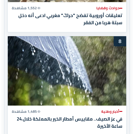
حوادث وقضايا
1,552 مشاهدة
تعليقات أوروبية تفضح "حراݣ" مغربي ادعى أنه دخل
سبتة هربا من الفقر
8
أخبار وطنية
1,485 مشاهدة
في عز الصيف.. مقاييس أمطار الخير بالمملكة خلال 24
ساعة الأخيرة