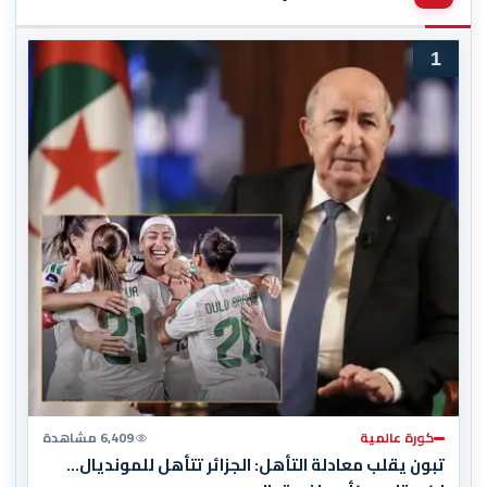
1
كورة عالمية
6,409 مشاهدة
تبون يقلب معادلة التأهل: الجزائر تتأهل للمونديال…