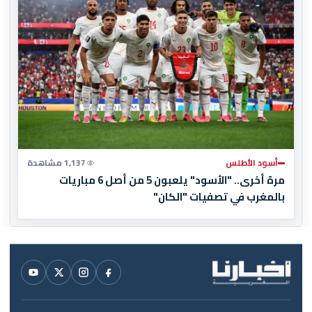
أسود الأطلس
1,137 مشاهدة
مرة أخرى.. "الأسود" يلعبون 5 من أصل 6 مباريات
بالمغرب في تصفيات "الكان"