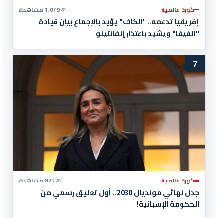
كورة عالمية
1,079 مشاهدة
إفريقيا تدعمه.. "الكاف" يؤيد بالإجماع بيان قيادة
"الفيفا" ويشيد باعتذار إنفانتينو
7
كورة عالمية
822 مشاهدة
جدل نهائي مونديال 2030.. أول تعليق رسمي من
الحكومة الإسبانية!