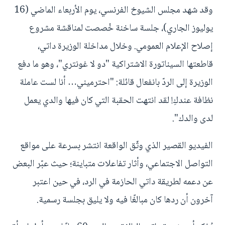
وقد شهد مجلس الشيوخ الفرنسي، يوم الأربعاء الماضي (16
يوليوز الجاري)، جلسة ساخنة خُصصت لمناقشة مشروع
إصلاح الإعلام العمومي. وخلال مداخلة الوزيرة داتي،
قاطعتها السيناتورة الاشتراكية "دو لا غونتري"، وهو ما دفع
الوزيرة إلى الردّ بانفعال قائلة: "احترميني… أنا لست عاملة
نظافة عندكِ! لقد انتهت الحقبة التي كان فيها والدي يعمل
لدى والدك".
الفيديو القصير الذي وثّق الواقعة انتشر بسرعة على مواقع
التواصل الاجتماعي، وأثار تفاعلات متباينة؛ حيث عبّر البعض
عن دعمه لطريقة داتي الحازمة في الرد، في حين اعتبر
آخرون أن ردها كان مبالغًا فيه ولا يليق بجلسة رسمية.