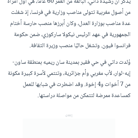
يُذكر أن رشيدة داتي، البالغة من العمر 60 عامًا، هي أول امرأة
من أصول مغربية تتولى مناصب وزارية في فرنسا، إذ شغلت
عدة مناصب بوزارة العدل، وكان أبرزها منصب حارسة أختام
الجمهورية في عهد الرئيس نيكولا ساركوزي، ضمن حكومة
فرانسوا فيون. وتشغل حاليًا منصب وزيرة الثقافة.
وُلدت داتي في حي فقير بمدينة سان ريميه بمنطقة ساون-
إيه-لوار، لأب مغربي وأم جزائرية، وتنتمي لأسرة كبيرة مكونة
من 7 أخوات و4 إخوة. وقد اضطرت في شبابها للعمل
كمساعدة ممرضة لتتمكن من مواصلة دراستها.
إعلان