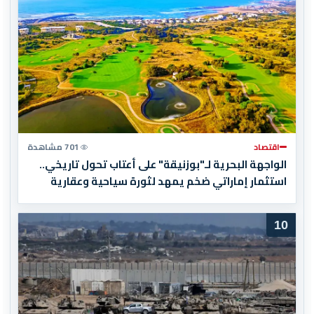
اقتصاد
701 مشاهدة
الواجهة البحرية لـ"بوزنيقة" على أعتاب تحول تاريخي..
استثمار إماراتي ضخم يمهد لثورة سياحية وعقارية
10