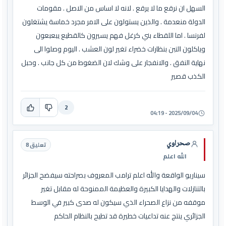
السهل ان نرقع ما لا يرقع . لانه لا اساس من الاصل . مقومات
الدولة منعدمة . والذين يستولون على الامر مجرد خماسة يشتغلون
لفرنسا . اما اللقطاء بني كرغل فهم يسيرون كالقطيع يبعبعون
وياكلون التبن بنظارات خضراء تغير لون العشب . اليوم وصلوا الى
نهاية النفق . والانفجار على وشك لان الضغوط من كل جانب . وحبل
الكذب قصير
2
2025/09/04 - 04:19
صحراوي
تعليق 8
الله اعلم
سيناريو الواقعة والله اعلم ترامب المعروف بصراحته سيفضح الجزائر
بالتنازلات والهدايا الكبيرة والعظيمة الممنوحة له مقابل تغير
موقفه من نزاع الصحراء الذي سيكون له صدى كبير في الوسط
الجزائري ينتج عنه تداعيات خطيرة قد تطيح بالنظام الحاكم