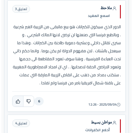
ملاحظ
تعليق 3
اسمع المفيد
الدور الذي سيكون للكبرانات هو بيع ماتبقى من الزريبة الغير شرعية
. وبالطبع فرنسا التي صنعتها لن ترضى لانها المالك الشرعي . و
سنرى تقاتل داخلي وعشرية دموية طاحنة بين الكبرانات . وهذا ما
سيعجل بالشتات . لان مفهوم الدولة لم يكن يوما . وانما حكم ذاتي
تحت العباءة الفرنسية . وهنا سوف تعود المقاطعة الى حجمها
وتعود الاراضي الحقة لاصحابها . . اي ان امجاد الامبراطورية المغربية
. ستكتب بمداد من ذهب على انقاض الزريبة المارقة التي عملت
على بلقنة شمال افريقيا بامر من فرنسا ولم تفلحا .
6
2025/09/04 - 12:26
مواطن بسيط
تعليق 4
أحلام الكابرانات