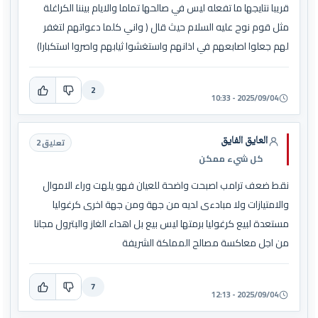
قريبا نتايجها ما تفعله ليس في صالحها تماما والايام بيننا الكراغلة
مثل قوم نوح عليه السلام حيث قال ( واني كلما دعواتهم لتغفر
لهم جعلوا اصابعهم في اذانهم واستغشوا ثيابهم واصروا استكبارا)
2
2025/09/04 - 10:33
العايق الفايق
تعليق 2
كل شيء ممكن
نقط ضعف ترامب اصبحت واضحة للعيان فهو يلهت وراء الاموال
والامتيازات ولا مبادءى لديه من جهة ومن جهة اخرى كرغوليا
مستعدة لبيع كرغوليا برمتها ليس بيع بل اهداء الغاز والبترول مجانا
من اجل معاكسة مصالح المملكة الشريفة
7
2025/09/04 - 12:13