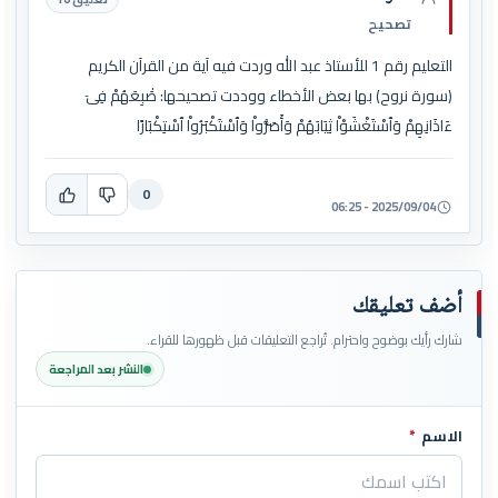
تصحيح
التعليم رقم 1 للأستاذ عبد الله وردت فيه آية من القرآن الكريم
(سورة نروح) بها بعض الأخطاء ووددت تصحيحها: صَٰبِعَهُمْ فِىٓ
ءَاذَانِهِمْ وَٱسْتَغْشَوْاْ ثِيَابَهُمْ وَأَصَرُّواْ وَٱسْتَكْبَرُواْ ٱسْتِكْبَارًا
0
2025/09/04 - 06:25
أضف تعليقك
شارك رأيك بوضوح واحترام. تُراجع التعليقات قبل ظهورها للقراء.
النشر بعد المراجعة
الاسم
*
اترك هذا الحقل فارغاً