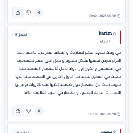
0
2025/09/04 - 05:40
karim
تعليق 9
اغبياء
في وقت يشهد العالم اضطرابات و امكانية قيام حرب عالمية ثالثة،
الجزائر تعرض نفسها بشكل مفتوح و مذل لكي تصبح مستعمرة
في المستقبل و تكون اول دولة تدخل الاستعمار للمنطقة كما
فعلت في السابق، عندما تبدأ الدول الكبرى في التصعيد فيما بينها
سوف تبحث عن استعمار دول ضعيفة لكنها غنية بالثروات توفر لها
الامدادات المالية للصمود و الانتصار في الحرب العالمية الثالثة
0
2025/09/04 - 06:18
محمود
تعليق 10