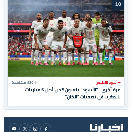
10
أسود الأطلس
920 مشاهدة
مرة أخرى.. "الأسود" يلعبون 5 من أصل 6 مباريات
بالمغرب في تصفيات "الكان"