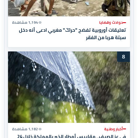
حوادث وقضايا
1,194 مشاهدة
تعليقات أوروبية تفضح "حراݣ" مغربي ادعى أنه دخل
سبتة هربا من الفقر
8
أخبار وطنية
1,182 مشاهدة
في عز الصيف.. مقاييس أمطار الخير بالمملكة خلال 24