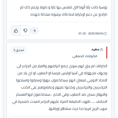
روسيا كانت رئة أروبا التي تتنفس بها غازا و بترولا ورغم ذلك لم
تتراجع عن دعم اوكرانيا فما بالك برشوة مبتذلة كهذه
4
2025/09/04 - 01:25
سعيد
تعليق 5
الكبرانات الحمقى
الكبرانات لم يبق لهم سوى جمع اغراضهم والفرار من الجزاءر الى
وجهات مجهولة في آسيا اوليس فرنسا او المغرب او اي بلد من
الاتحاد الاوربي فيعني انهم سيحاكمون..نهبوا وسرقوا واستحيوا
الجزاءريين والجزاءريين وكدبوا عليهم وعاشروهم على الكدب
والبهتان سنين ضد المغرب وفي الاخير ...ستحاكمون ايها العسكر
الاجلاف ..... ظهرت الحقيقة المرة عليهم الجزاءر اصبحت كشجرة في
مهب الريح قريبا جدا حيث ستتطاير اوراقها..