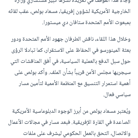
وجاء هذا الموقف في تغريدة نشرها كبير مستشاري وزارة
الخارجية الأمريكية لشؤون إفريقيا، مسعاد بولص، عقب لقائه
بمبعوث الأمم المتحدة ستافان دي ميستورا.
وخلال هذا اللقاء، ناقش الطرفان جهود الأمم المتحدة ودور
بعثة المينورسو في الحفاظ على الاستقرار، كما تبادلا الرؤى
حول سبل الدفع بالعملية السياسية، في أفق المناقشات التي
سيجريها مجلس الأمن قريباً بشأن الملف. وأكد بولص على
أهمية استمرار التنسيق مع المنظمة الأممية لتأمين مسار
سياسي فعال.
ويُعتبر مسعاد بولص من أبرز الوجوه الدبلوماسية الأمريكية
الصاعدة في القارة الإفريقية. فبعد مسار في مجالات الأعمال
والاتصال، التحق بالعمل الحكومي ليشرف على ملفات