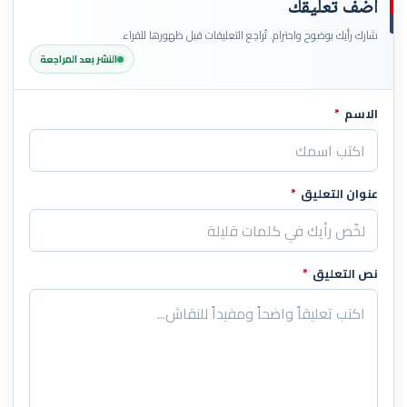
أضف تعليقك
شارك رأيك بوضوح واحترام. تُراجع التعليقات قبل ظهورها للقراء.
النشر بعد المراجعة
الاسم
*
اترك هذا الحقل فارغاً
عنوان التعليق
*
نص التعليق
*