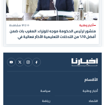
أخبار وطنية
912 مشاهدة
منشور لرئيس الحكومة موجه للوزراء: المغرب بات ضمن
أفضل 10% من التدخلات التعليمية الأكثر فعالية في
العالم
الأقسام
أخبار وطنية
سياسة
اقتصاد
رياضة