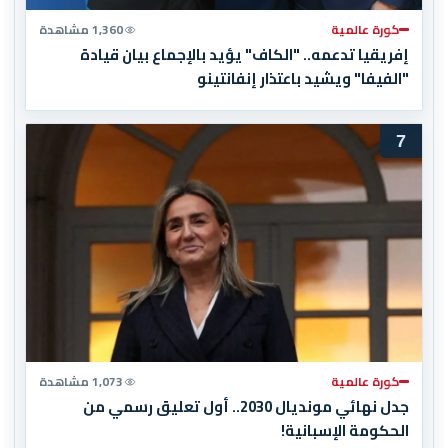
كورة عالمية
1,360 مشاهدة
إفريقيا تدعمه.. "الكاف" يؤيد بالإجماع بيان قيادة
"الفيفا" ويشيد باعتذار إنفانتينو
7
كورة عالمية
1,073 مشاهدة
جدل نهائي مونديال 2030.. أول تعليق رسمي من
الحكومة الإسبانية!