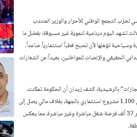
ي لحزب التجمع الوطني للأحرار والوزير المنتدب
لالت تشهد اليوم دينامية تنموية غير مسبوقة، بفضل ما
وسط ح
وسياحية تؤهلها لأن تصبح قطباً استثمارياً صاعداً.
يشعل 
المغر
داني الحقيقي والإنصات للمواطنين، بعيداً عن الشعارات
ازات” بالرشيدية، كشف زيدان أن الحكومة تمكنت،
منذ بداية ولايتها، من استقطاب حوالي 1.100 مشروع استثماري بالجهة، بغلاف مالي يصل إلى
آخر م
نقابي
42 مليار درهم، وهو ما ساهم في توفير 37 ألف فرصة شغل مباشرة وغير مباشرة، مما يعكس
الوفا
قة.