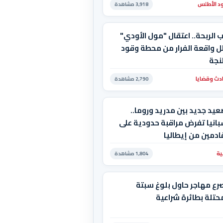
د الأطلس
3,918 مشاهدة
 الربحة.. اعتقال "مول الأودي"
ل واقعة الفرار من محطة وقود
نجة
دث وقضايا
2,790 مشاهدة
يد جديد بين مدريد وروما..
انيا تفرض مراقبة حدودية على
ادمين من إيطاليا
ية
1,804 مشاهدة
رع مهاجر حاول بلوغ سبتة
حتلة بطائرة شراعية