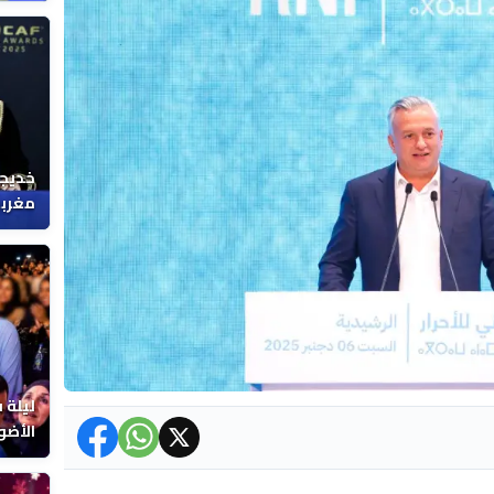
خديجة
مغربي
ليلة 
الأضو
المغر