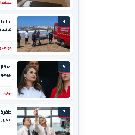
مستجدات
3
رحلة ا
مأساة 
حوادث و
5
اعتقال
ليونور
دولية
7
طفرة 
مغربي