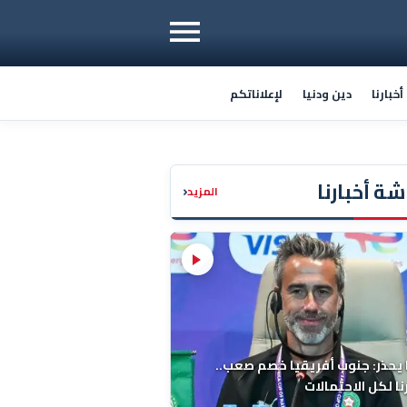
خبارنا
دين ودنيا
لإعلاناتكم
ة أخبارنا
‹
المزيد
 يحذر: جنوب أفريقيا خصم صعب..
ا لكل الاحتمالات