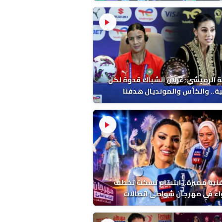
 الرميشي: غزلان الشباك قدوة لكل
ة.. والكأس والمونديال هدفنا
فنية مميزة.. ابتسام تسكت تخطف
اء في مهرجان شواطئ اتصالات
ب بالمضيق