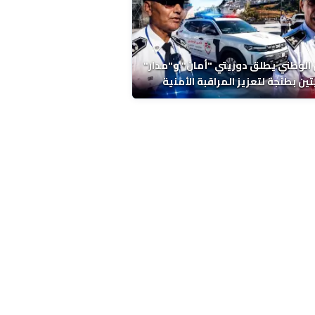
 الوطني يطلق دوريتي "أمان" و"مدار"
تين بطنجة لتعزيز المراقبة الأمنية