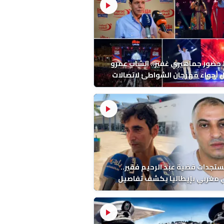
ضور جماهيري غفير.. الشاب عمرو
أجواء مهرجان الشواطئ لاتصالات
ب بطنجة
ستجدات قضية عبد الرحيم فقير..
 مغربي بإيطاليا يكشف تفاصيل
ة ونتائج التشريح