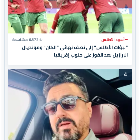
أسود الأطلس
6,372 مشاهدة
"لبؤات الأطلس" إلى نصف نهائي "الكان" ومونديال
البرازيل بعد الفوز على جنوب إفريقيا
4