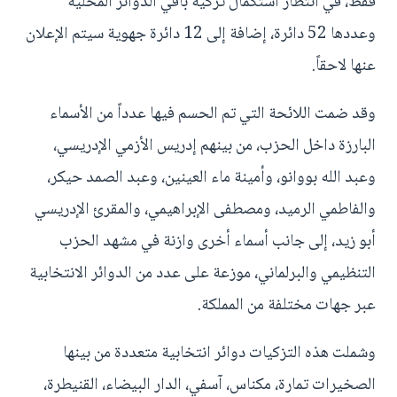
فقط، في انتظار استكمال تزكية باقي الدوائر المحلية
وعددها 52 دائرة، إضافة إلى 12 دائرة جهوية سيتم الإعلان
عنها لاحقاً.
وقد ضمت اللائحة التي تم الحسم فيها عدداً من الأسماء
البارزة داخل الحزب، من بينهم إدريس الأزمي الإدريسي،
وعبد الله بووانو، وأمينة ماء العينين، وعبد الصمد حيكر،
والفاطمي الرميد، ومصطفى الإبراهيمي، والمقرئ الإدريسي
أبو زيد، إلى جانب أسماء أخرى وازنة في مشهد الحزب
التنظيمي والبرلماني، موزعة على عدد من الدوائر الانتخابية
عبر جهات مختلفة من المملكة.
وشملت هذه التزكيات دوائر انتخابية متعددة من بينها
الصخيرات تمارة، مكناس، آسفي، الدار البيضاء، القنيطرة،