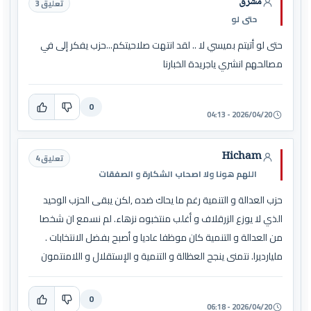
مشرق
تعليق 3
حتى لو
حتى لو أتيتم بميسي لا .. لقد انتهت صلاحيتكم...حزب يفكر إلى في
مصالحهم انشري ياجريدة الخبارنا
0
2026/04/20 - 04:13
Hicham
تعليق 4
اللهم هونا ولا اصحاب الشكارة و الصفقات
حزب العدالة و التنمية رغم ما يحاك ضده ,لكن يبقى الحزب الوحيد
الذي لا يوزع الزرقلاف و أغلب منتخبوه نزهاء. لم نسمع ان شخصا
من العدالة و التنمية كان موظفا عاديا و أصبح بفضل الانتخابات .
مليارديرا. نتمنى ينجح العظالة و التنمية و الإستقلال و اللامنتمون
0
2026/04/20 - 06:18