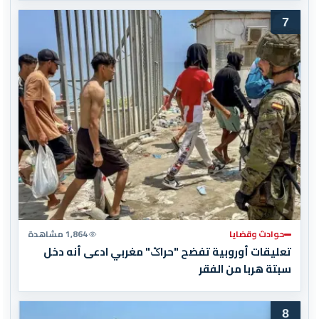
7
حوادث وقضايا
1,864 مشاهدة
تعليقات أوروبية تفضح "حراݣ" مغربي ادعى أنه دخل
سبتة هربا من الفقر
8