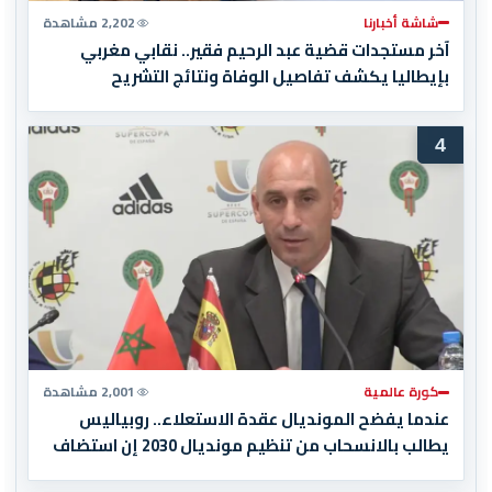
شاشة أخبارنا
2,202 مشاهدة
آخر مستجدات قضية عبد الرحيم فقير.. نقابي مغربي
بإيطاليا يكشف تفاصيل الوفاة ونتائج التشريح
4
كورة عالمية
2,001 مشاهدة
عندما يفضح المونديال عقدة الاستعلاء.. روبياليس
يطالب بالانسحاب من تنظيم مونديال 2030 إن استضاف
المغرب المباراة النهائية!