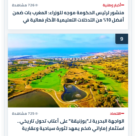
أخبار وطنية
726 مشاهدة
منشور لرئيس الحكومة موجه للوزراء: المغرب بات ضمن
أفضل 10% من التدخلات التعليمية الأكثر فعالية في
العالم
9
اقتصاد
725 مشاهدة
الواجهة البحرية لـ"بوزنيقة" على أعتاب تحول تاريخي..
استثمار إماراتي ضخم يمهد لثورة سياحية وعقارية