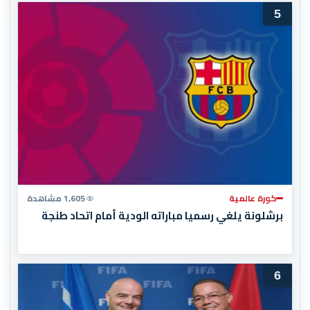
5
كورة عالمية
1,605 مشاهدة
برشلونة يلغي رسميا مباراته الودية أمام اتحاد طنجة
6