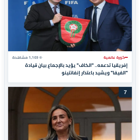
كورة عالمية
1,103 مشاهدة
إفريقيا تدعمه.. "الكاف" يؤيد بالإجماع بيان قيادة
"الفيفا" ويشيد باعتذار إنفانتينو
7