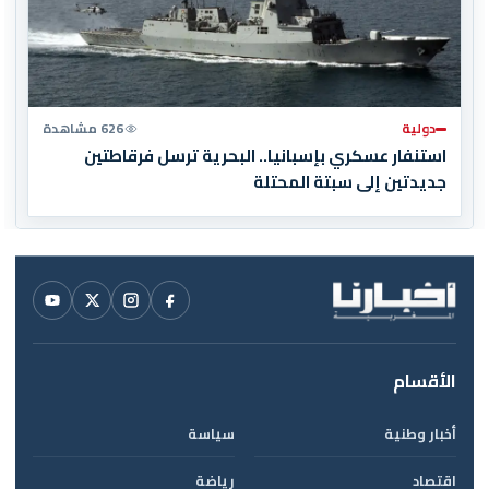
دولية
626 مشاهدة
استنفار عسكري بإسبانيا.. البحرية ترسل فرقاطتين
جديدتين إلى سبتة المحتلة
الأقسام
أخبار وطنية
سياسة
اقتصاد
رياضة