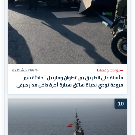
حوادث وقضايا
766 مشاهدة
مأساة على الطريق بين تطوان ومارتيل.. حادثة سير
مروعة تودي بحياة سائق سيارة أجرة داخل مدار طرقي
10