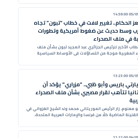
05/05/20
يعز الحكام.. تغيير لافت في خطاب “تبون” تجاه
ب وسط حديث عن ضغوط أمريكية وتطورات
ة في ملف الصحراء
خطاب الأخير للرئيس الجزائري عبد المجيد تبون بشأن ملف
ء المغربية موجة من التساؤلات في الأوساط السياسية
مية، بعدما
05/05/20
يارتي باريس وأبو ظبي.. "مزراري" يؤكد أن
انيا تتأهب لقرار مصيري بشأن ملف الصحراء
بية
 معلوم، زار الرئيس الموريتاني محمد ولد الشيخ الغزواني في
القليلة الماضية كلًا من فرنسا والإمارات العربية المتحدة،
04/05/20