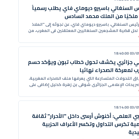
س السنغالي باسيرو ديوماي فاي يطلب رسمياً
 ملكيًا من الملك محمد السادس
رئيس السنغالي، باسيرو ديوماي فاي، عن لجوئه إلى "الملاذ
" لحل قضية المشجعين السنغاليين المعتقلين في المغرب، من
03/05/20
ي جزائري يكشف تحول خطاب تبون ويؤكد حسم
ب لمعركة الصحراء نهائيا
ق التحولات المتسارعة التي يعرفها ملف الصحراء المغربية،
صريحات الإعلامي الجزائري شوقي بن زهرة كدليل إضافي على
03/05/20
بي العلمي: أخنوش أرسى داخل "الأحرار" ثقافة
ية تكرس التداول وتكسر الأعراف الحزبية
يدية