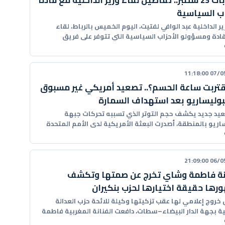
انتخابات 23 شتنبر.. تفاصيل لقاء وزير الداخلية مع قادة
اب السياسية
ر الداخلية عبد الوافي لفتيت، اليوم الخميس بالرباط، لقاء
ادة ومسؤولو الأحزاب السياسية التي تتوفر على فريق
ي
07/05/20
تربت ساعة الحسم؟.. تصعيد أمريكي غير مسبوق
بوليساريو بعد استهداف السمارة
يد جديد يكشف حجم التوتر الذي تسببه تحركات جبهة
ساريو بالمنطقة، أصدرت البعثة الأمريكية لدى الأمم المتحدة
ت
06/05/20
نة فاطمة وشاي تخرج عن صمتها وتكشف
رها حقيقة اختيارها لحزب بنكيران
 خروج إعلامي لها عقب تزكيتها وكيلة للائحة حزب العدالة
ية بجهة الدار البيضاء–سطات، دافعت الفنانة المغربية فاطمة