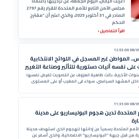
أعربت اليابان، اليوم الجمعة، عن ترحيبها باعتماد
مجلس الأمن التابع للأمم المتحدة للقرار رقم 2797
الصادر في 31 أكتوبر 2025، والذي اعتبر أن “مقترح
الحكم
اقرأ التفاصيل
‹
08/05/20
. المواطن غير المسجل في اللوائح الانتخابية
 على نفسه آليات دستورية للتأثير وصناعة التغيير
نوات الأخيرة، باتت ظاهرة العزوف عن التصويت تفرض نفسها
اخل المشهد السياسي، سواء في المغرب أو على المستوى
08/05/20
 المتحدة تدين هجوم البوليساريو على مدينة
رة
الأمم المتحدة رسمياً عن إدانتها للهجوم الذي استهدف مدينة
ة من قبل جبهة "البوليساريو" الانفصالية، والذي أسفر عن