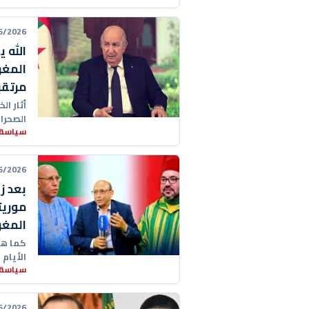
26 14:59:00
الله 
المغر
مرتقب
أثار ال
الصحرا
سياسة
والإعلا
26 13:23:00
بعد ز
موريت
المغر
كما هو
الأيام 
سياسة
26 11:22:00