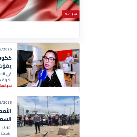
سياسة
26 12:53:00
ككوس.
يفوّت
في الس
بقوة د
سياسة
26 11:33:00
الأمم
السما
أعربت 
السمار