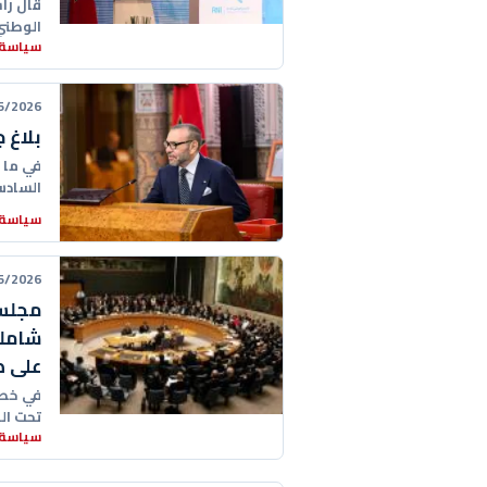
قال را
الوطني
سياسة
26 21:11:00
بلاغ 
في ما 
السادس
سياسة
26 16:47:00
مجلس 
شاملة
على ص
في خطو
تحت ال
سياسة
الدولي 