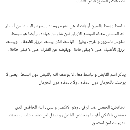
الصدقات ، السابع: قبض القلوب
الباسط : بسط بالسين أو بالصاد هى نشره ، ومده ، وسره ، الباسط من أسماء
الله الحسنى معناه الموسع للأرزاق لمن شاء من عباده ، وأيضا هو مبسط
النفوس بالسرور والفرح ، وقيل : الباسط الذى يبسط الرزق للضعفاء ، ويبسط
الرزق للأغنياء حتى لا يبقى فاقة ، ويقبضه عن الفقراء حتى لا تبقى طاقة .
يذكر اسم القابض والباسط معا ، لا يوصف الله بالقبض دون البسط ، يعنى لا
يوصف بالحرمان دون العطاء ، ولا بالعطاء دون الحرمان
الخافض: الخفض ضد الرفع ، وهو الانكسار واللين ، الله الخافض الذى
يخفض بالأذلال أقواما ويخفض الباطل ، والمذل لمن غضب عليه ، ومسقط
الدرجات لمن استحق