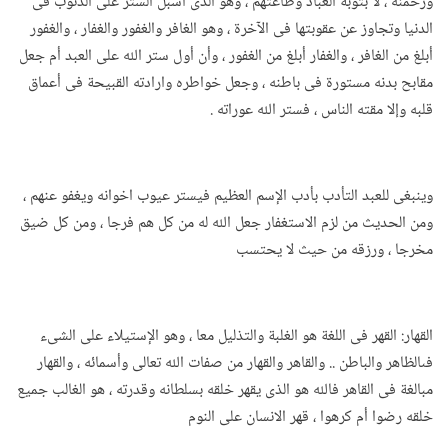
ورحمنه ، لا بتوبة العباد وطاعتهم ، وهو الذى اسبل الستر على الذنوب فى
الدنيا وتجاوز عن عقوبتها فى الآخرة ، وهو الغافر والغفور والغفار ، والغفور
أبلغ من الغافر ، والغفار أبلغ من الغفور ، وأن أول ستر الله على العبد أم جعل
مقابح بدنه مستورة فى باطنه ، وجعل خواطره وارادته القبيحة فى أعماق
قلبه وإلا مقته الناس ، فستر الله عوراته .
وينبغى للعبد التأدب بأدب الإسم العظيم فيستر عيوب اخوانه ويغفو عنهم ،
ومن الحديث من لزم الاستغفار جعل الله له من كل هم فرجا ، ومن كل ضيق
مخرجا ، ورزقه من حيث لا يحتسب
القهار: القهر فى اللغة هو الغلبة والتذليل معا ، وهو الإستيلاء على الشىء
فىالظاهر والباطن .. والقاهر والقهار من صفات الله تعالى وأسمائه ، والقهار
مبالغة فى القاهر فالله هو الذى يقهر خلقه بسلطانه وقدرته ، هو الغالب جميع
خلقه رضوا أم كرهوا ، قهر الانسان على النوم