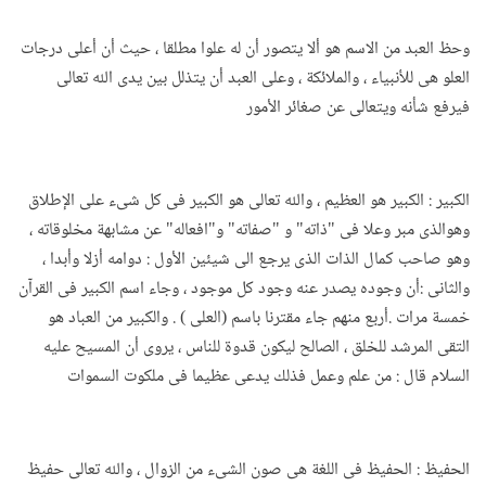
وحظ العبد من الاسم هو ألا يتصور أن له علوا مطلقا ، حيث أن أعلى درجات
العلو هى للأنبياء ، والملائكة ، وعلى العبد أن يتذلل بين يدى الله تعالى
فيرفع شأنه ويتعالى عن صغائر الأمور
الكبير : الكبير هو العظيم ، والله تعالى هو الكبير فى كل شىء على الإطلاق
وهوالذى مبر وعلا فى "ذاته" و "صفاته" و"افعاله" عن مشابهة مخلوقاته ،
وهو صاحب كمال الذات الذى يرجع الى شيئين الأول : دوامه أزلا وأبدا ،
والثانى :أن وجوده يصدر عنه وجود كل موجود ، وجاء اسم الكبير فى القرآن
خمسة مرات .أربع منهم جاء مقترنا باسم (العلى ) . والكبير من العباد هو
التقى المرشد للخلق ، الصالح ليكون قدوة للناس ، يروى أن المسيح عليه
السلام قال : من علم وعمل فذلك يدعى عظيما فى ملكوت السموات
الحفيظ : الحفيظ فى اللغة هى صون الشىء من الزوال ، والله تعالى حفيظ