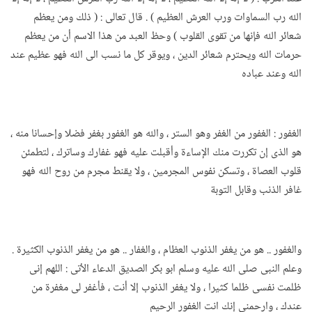
الله رب السماوات ورب العرش العظيم ) . قال تعالى : ( ذلك ومن يعظم
شعائر الله فإنها من تقوى القلوب ) وحظ العبد من هذا الاسم أن من يعظم
حرمات الله ويحترم شعائر الدين ، ويوقر كل ما نسب الى الله فهو عظيم عند
الله وعند عباده
الغفور : الغفور من الغفر وهو الستر ، والله هو الغفور بغفر فضلا وإحسانا منه ،
هو الذى إن تكررت منك الإساءة وأقبلت عليه فهو غفارك وساترك ، لتطمئن
قلوب العصاة ، وتسكن نفوس المجرمين ، ولا يقنط مجرم من روح الله فهو
غافر الذنب وقابل التوبة
والغفور .. هو من يغفر الذنوب العظام ، والغفار .. هو من يغفر الذنوب الكثيرة .
وعلم النبى صلى الله عليه وسلم ابو بكر الصديق الدعاء الأتى : اللهم إنى
ظلمت نفسى ظلما كثيرا ، ولا يغفر الذنوب إلا أنت ، فأغفر لى مغفرة من
عندك ، وارحمنى إنك انت الغفور الرحيم