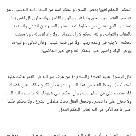
الحكم : الحكم لغويا بمعنى المنع ، والحكم اسم من السماء الله الحسنى ، هو
صاحب الفصل بين الحق والباطل ، والبار والفاجر ، والمجازى كل نفس بما
عملت ، والذى يفصل بين مخلوقاته بما شاء ، المميز بين الشقى والسعيد
بالعقاب والثواب . والله الحكم لا راد لقضائه ، ولا راد لقضائه ، ولا معقب
لحكمه ، لا يقع فى وعده ريب ، ولا فى فعله غيب ، وقال تعالى : واتبع ما
يوحى اليك واصبر حتى يحكم الله وهو خير الحاكمين
قال الرسول عليه الصلاة والسلام : ( من عرف سر الله فى القدر هانت عليه
المصائب ) ، وحظ العبد من هذا الاسم الشريف أن تكون حاكما على غضبك
فلا تغضب على من أساء اليك ، وأن تحكم على شهوتك إلا ما يسره الله لك ،
ولا تحزن على ما تعسر ، وتجعل العقل تحت سلطان الشرع ، ولا تحكم حكما
حتى تأخذ الأذن من الله تعالى الحكم العدل
العدل : العدل من أسماء الله الحسنى ، هو المعتدل ، يضع كل شىء موضعه