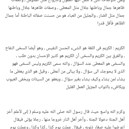
وهى الأوصاف التى لا تصل اليها العقول والأرواح مثل القدوس ، وصفات
ظاهرها جمال وباطنها جلال مثل المعطى ، وصفات ظاهرها جلال وباطنها
جمال مثل الضار ، والجليل من العباد هو من حسنت صفاته الباطنة أما جمال
الظاهر فأقل قدرا
الكريم : الكريم فى اللغة هو الشىء الحسن النفيس ، وهو أيضا السخى النفاح
، والفرق بين الكريم والسخى أن الكريم هو كثير الإحسان بدون طلب ،
والسخى هو المعطى عند السؤال ، والله سمى الكريم وليس السخى فهو
الذى لا يحوجك الى سؤال ، ولا يبالى من أعطى ، وقيل هو الذى يعطى ما
يشاء لمن يشاء وكيف يشاء بغير سؤال ، ويعفو عن السيئات ويخفى العيوب
ويكافىء بالثواب الجزيل العمل القليل
وكرم الله واسع حيث قال رسول الله صلى الله عليه وسلم ( إنى لأعلم آخر
أهل الجنة دخولا الجنة ، وآخر أهل النار خروجا منها ، رجلا يؤتى فيقال
اعرضوا عليه صغار ذنوبه ، فيقال عملت يوم كذا ..كذا وكذا ، وعملت يوم