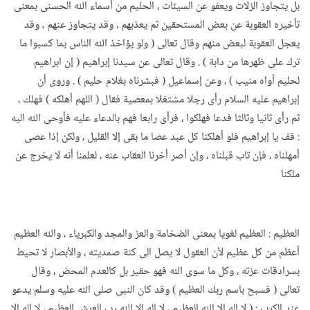
بل يتجاوز الزلات ويعفو عن السيئات ، الحليم من أسماء الله الحسنى بمعنى
تأخيره العقوبة عن بعض المستحقين ثم يعذبهم ، وقد يتجاوز عنهم ، وقد
يعجل العقوبة لبعض منهم وقال تعالى ( ولو يؤاخذ الله الناس بما كسبوا ما
ترك على ظهرها من دابة ) . وقال تعالى عن سيدنا إبراهيم ( إن ابراهيم
لحليم آواه منيب ) ، وعن إسماعيل ( فبشرناه بغلام حليم ) . وروى أن
إبراهيم عليه السلام رأى رجلا مشتغلا بمعصية فقال ( اللهم أهلكه ) فهلك ،
ثم رأى ثانيا وثالثا فدعا فهلكوا ، فرأى رابعا فهم بالدعاء عليه فأوحى الله اليه
: قف يا إبراهيم فلو أهلكنا كل عبد عصا ما بقى إلا القليل ، ولكن إذا عصى
أمهلناه ، فإن تاب قبلناه ، وإن أصر أخرنا العقاب عنه ، لعلمنا أنه لا يخرج عن
ملكنا
العظيم : العظيم لغويا بمعنى الضخامة والعز والمجد والكبرياء ، والله العظيم
أعظم من كل عظيم لأن العقول لا يصل الى كنة صمديته ، والأبصار لا تحيط
بسرادقات عزته ، وكل ما سوى الله فهو حقير بل كالعدم المحض ، وقال
تعالى ( فسبح باسم ربك العظيم ) وقد كان النبى صلى الله عليه وسلم يدعو
عند الكرب : ( لا إله إلا الله العظيم ، لا إله إلا الله رب العرش العظيم ، لا إله إلا