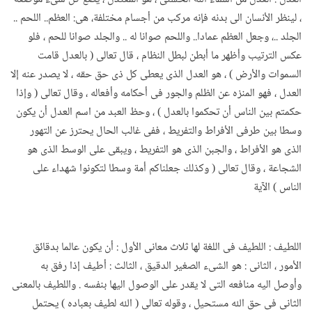
، لينظر الأنسان الى بدنه فإنه مركب من أجسام مختلفة، هى: العظم.. اللحم ..
الجلد ..، وجعل العظم عمادا.. واللحم صوانا له .. والجلد صوانا للحم ، فلو
عكس الترتيب وأظهر ما أبطن لبطل النظام ، قال تعالى ( بالعدل قامت
السموات والأرض ) ، هو العدل الذى يعطى كل ذى حق حقه ، لا يصدر عنه إلا
العدل ، فهو المنزه عن الظلم والجور فى أحكامه وأفعاله ، وقال تعالى ( وإذا
حكمتم بين الناس أن تحكموا بالعدل ) ، وحظ العبد من اسم العدل أن يكون
وسطا بين طرفى الأفراط والتفريط ، ففى غالب الحال يحترز عن التهور
الذى هو الأفراط ، والجبن الذى هو التفريط ، ويبقى على الوسط الذى هو
الشجاعة ، وقال تعالى ( وكذلك جعلناكم أمة وسطا لتكونوا شهداء على
الناس ) الآية
اللطيف : اللطيف فى اللغة لها ثلاث معانى الأول : أن يكون عالما بدقائق
الأمور ، الثانى : هو الشىء الصغير الدقيق ، الثالث : أطيف إذا رفق به
وأوصل اليه منافعه التى لا يقدر على الوصول اليها بنفسه . واللطيف بالمعنى
الثانى فى حق الله مستحيل ، وقوله تعالى ( الله لطيف بعباده ) يحتمل