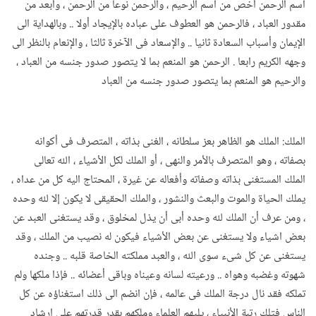
اسم الرحمن أخص من اسم الرحيم ، والرحمن نوعا من الرحمن ، وأبعد من
مقدور العباد ، فالرحمن هو العطوف على عباده بالإيجاد أولا .. وبالهداية الى
الإيمان وأسباب السعادة ثانيا .. والإسعاد فى الآخرة ثالثا ، والإنعام بالنظر الى
وجهه الكريم رابعا . الرحمن هو المنعم بما لا يتصور صدور جنسه من العباد ،
والرحيم هو المنعم بما يتصور صدور جنسه من العباد
الملك: الملك هو الظاهر بعز سلطانه ، الغنى بذاته ، المتصرف فى أكوانه
بصفاته ، وهو المتصرف بالأمر والنهى ، أو الملك لكل الأشياء ، الله تعالى
الملك المستغنى بذاته وصفاته وأفعاله عن غيرة ، المحتاج اليه كل من عداه ،
يملك الحياة والموت والبعث والنشور ، والملك الحقيقى لا يكون إلا لله وحده
، ومن عرف أن الملك لله وحده أبى أن يذل لمخلوق ، وقد يستغنى العبد عن
بعض اشياء ولا يستغنى عن بعض الأشياء فيكون له نصيب من الملك ، وقد
يستغنى عن كل شىء سوى الله ، والعبد مملكته الخاصة قلبه .. وجنده
شهوته وغضبه وهواه .. ورعيته لسانه وعيناه وباقى أعضائه .. فإذا ملكها ولم
تملكه فقد نال درجة الملك فى عالمه ، فإن انضم الى ذلك استغناؤه عن كل
الناس فتلك رتبة الأنبياء ، يليهم العلماء وملكهم بقدر قدرتهم على ارشاد