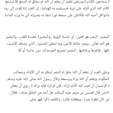
( سماعون للكذب) وينبغى للعبد أن يعلم أن الله لم يخلق له السمع إلا ليسمع
كلام الله الذى أنزله على نبيه فيستفيد به الهداية ، إن العبد إذا تقرب الى ربه
بالنوافل أحبه الله فأفاض على سمعه نورا تنفذ به بصيرته الى ما وراء المادة
البصير : البصر هو العين ، أو حاسة الرؤية ، والبصيرة عقيدة القلب ، والبصير
هو الله تعالى ، يبصر خائنة الأعين وما تخفى الصدور ، الذى يشاهد الأشياء
كلها ، ظاهرها وخافيها ، البصير لجميع الموجدات دون حاسة أو آلة
وعلى العبد أن يعلم أن الله خلق له البصر لينظر به الى الآيات وعجائب
الملكوت ويعلم أن الله يراه ويسمعه وقال رسول الله صلى الله عليه وسلم :
( الإحسان أن تعبد الله كأنك تراه ، فإن لم تره فإنه يراك ) ، روى أن بعض
الناس قال لعيسى بن مريم عليه السلام: هل أجد من الخلق مثلك ، فقال :
من كان نظره عبرة ، ويقظته فكره ، وكلامه ذكرا فهو مثلى