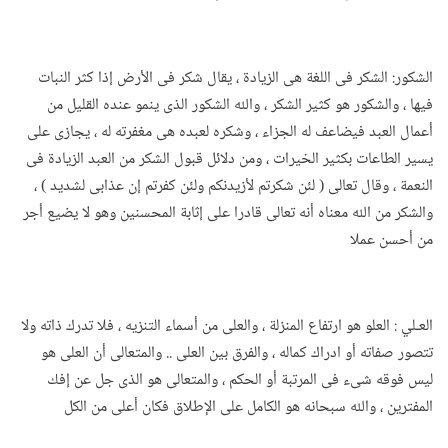
الشكور: الشكر فى اللغة هى الزيادة ، يقال شكر فى الأرض إذا كثر النبات
فيها ، والشكور هو كثير الشكر ، والله الشكور الذى ينمو عنده القليل من
أعمال العبد فيضاعف له الجزاء ، وشكره لعبده هى مغفرته له ، يجازى على
يسير الطاعات بكثير الخيرات ، ومن دلائل قبول الشكر من العبد الزيادة فى
النعمة ، وقال تعالى ( لئن شكرتم لأزيدنكم ولئن كفرتم إن عذابى لشديد ) ،
والشكر من الله معناه أنه تعالى قادرا على إثابة المحسنين وهو لا يضيع أجر
من أحسن عملا
العـلي : العلو هو ارتفاع المنزلة ، والعلى من أسماء التنزيه ، فلا تدرك ذاته ولا
تتصور صفاته أو ادراك كماله ، والفرق بين العلى .. والمتعالى أن العلى هو
ليس فوقه شىء فى المرتبة أو الحكم ، والمتعالى هو الذى جل عن إفك
المفترين ، والله سبحانه هو الكامل على الإطلاق فكان أعلى من الكل