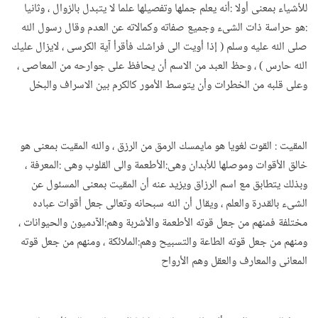
للأشياء بمعنى أولا :أنه يعلم جملها وتفصيلها علما لا يتبدل بالزوال ، وثانيا
:هو حراسة ذات الشىء وجميع صفاته وكمالاته عن العدم وقال رسول الله
صلى الله عليه وسلم ( إذا أويت الى فراشك فأقرأ آية الكرسى ، لايزال عليك
الله حارس ) ، وحظ العبد من الاسم أن يحافظ على جوارحه من المعاصى ،
وعلى قلبه من الخطرات وأن يتوسط الأمور كالكرم بين الاسراف والبخل
المقيت : القوت لغويا هو مايمسك الرمق من الرزق ، والله المقيت بمعنى هو
خالق الأقوات وموصلها للأبدان وهى:الأطعمة والى القلوب وهى :المعرفة ،
وبذلك يتطابق مع اسم الرزاق ويزيد عنه أن المقيت بمعنى المسئول عن
الشىء بالقدرة والعلم ، ويقال أن الله سبحانه وتعالى جعل أقوات عباده
مختلفة فمنهم من جعل قوته الأطعمة والأشربة وهم:الآدميون والحيوانات ،
ومنهم من جعل قوته الطاعة والتسبيح وهم:الملائكة ، ومنهم من جعل قوته
المعانى والمعارف والعقل وهم الأرواح