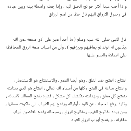
وإذا أحب عبدا أكثر حوائج الخلق اليه ، وإذا جعله واسطة بينه وبين عباده
فى وصول الأرزاق اليهم نال حظا من اسم الرزاق
قال النبى صلى الله عليه وسلم ( ما أحد أصبر على أذى سمعه ..من الله
،يدّعون له الولد ثم يعافيهم ويرزقهم ) ، وأن من اسباب سعة الرزق المحافظة
على الصلاة والصبر عليها
الفتاح : الفتح ضد الغلق ، وهو أيضا النصر ، والاستفتاح هو الاستنصار ،
والفتاح مباغة فى الفتح وكلها من أسماء الله تعالى ، الفتاح هو الذى بعنايته
ينفتح كل مغلق ، وبهدايته ينكشف كل مشكل ، فتارة يفتح الممالك لأنبيائه ،
وتارة يرفع الحجاب عن قلوب أوليائه ويفتح لهم الأبواب الى ملكوت سمائها ،
ومن بيده مفاتيح الغيب ومفاتيح الرزق ، وسبحانه يفتح للعاصين أبواب
مغفرته ، و يفتح أبواب الرزق للعباد