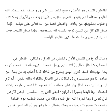
القابض : القبض هو الأخذ ، وجمع الكف على شىء ، و قبضه ضد بسطه، الله
القابض معناه الذى يقبض النفوس بقهره والأرواح بعدله ، والأرزاق بحكمته ،
والقلوب بتخويفها من جلاله . والقبض نعمة من الله تعالى على عباده ، فإذا
قبض الأرزاق عن انسان توجه بكليته لله يستعطفه ، وإذا قبض القلوب فرت
داعية فى تفريج ما عندها ، فهو القابض الباسط
وهناك أنواع من القبض الأول : القبض فى الرزق ، والثانى : القبض فى
السحاب كما قال تعالى ( الله الذى يرسل السحاب فيبسطه فى السماء كيف
يشاء ويجعله كسفا فترى الودق يخرج من خلاله فاذا أصاب به من يشاء من
عباده اذا هم يستبشرون ) ، الثالث : فى الظلال والأنوار والله يقول ( ألم ترى
الى ربك كيف مد الظل ولو شاء لجعله ساكنا ثم جعلنا الشمس عليه دليلا ثم
قبضناه الينا قبضا يسيرا ) ، الرابع : قبض الأرواح ، الخامس : قبض الأرض
قال تعالى ( وما قدروا الله حق قدره والأرض جميعا قبضته يوم القيامة
والسموات مطويات بيمينه سبحانه وتعالى عما يشركون ) ، السادس قبض