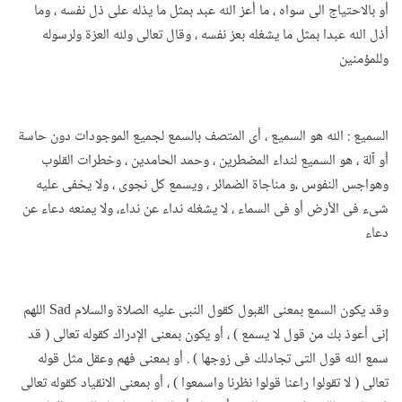
أو بالاحتياج الى سواه ، ما أعز الله عبد بمثل ما يذله على ذل نفسه ، وما
أذل الله عبدا بمثل ما يشغله بعز نفسه ، وقال تعالى ولله العزة ولرسوله
وللمؤمنين
السميع : الله هو السميع ، أى المتصف بالسمع لجميع الموجودات دون حاسة
أو آلة ، هو السميع لنداء المضطرين ، وحمد الحامدين ، وخطرات القلوب
وهواجس النفوس ،و مناجاة الضمائر ، ويسمع كل نجوى ، ولا يخفى عليه
شىء فى الأرض أو فى السماء ، لا يشغله نداء عن نداء، ولا يمنعه دعاء عن
دعاء
وقد يكون السمع بمعنى القبول كقول النبى عليه الصلاة والسلام Sad اللهم
إنى أعوذ بك من قول لا يسمع ) ، أو يكون بمعنى الإدراك كقوله تعالى ( قد
سمع الله قول التى تجادلك فى زوجها ) . أو بمعنى فهم وعقل مثل قوله
تعالى ( لا تقولوا راعنا قولوا نظرنا واسمعوا ) ، أو بمعنى الانقياد كقوله تعالى