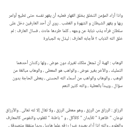
واذا أراد المؤمن التخلق بخلق القهار فعليه أن يقهر نفسه حتى تطيع أوامر
ربها و يقهر الشيطان و الشهوة و الغضب . روى أن أحد العارفين دخل على
سلطان فرآه يذب ذبابة عن وجهه ، كلما طردها عادت ، فسال العارف : لم
خلق الله الذباب ؟ فأجابه العارف : ليذل به الجبابرة
الوهاب : الهبة أن تجعل ملكك لغيرك دون عوض ، ولها ركننان أحدهما
التمليك ، والأخر بغير عوض ، والواهب هو المعطى ، والوهاب مبالغة من
الوهب ، والوهاب والواهب من أسماء الله الحسنى ، يعطى الحاجة بدون
سؤال ، ويبدأ بالعطية ، والله كثير النعم
الرزاق : الرزاق من الرزق ، وهو معطى الرزق ، ولا تقال إلا لله تعالى . والأرزاق
نوعان، " ظاهرة " للأبدان " كالأكل ، و " باطنة " للقلوب والنفوس كالمعارف
والعلوم ، والله اذا أراد بعبده خيرا رزقه علما هاديا ، ويدا منفقة متصدقة ،