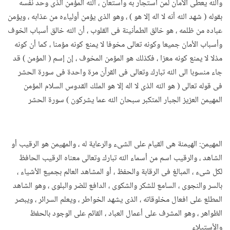
والله يعطى الأمان لمن استجار به واستعان ، الله المؤمن الذى وحد نفسه
بقوله ( شهد الله أنه لا اله إلا هو ) ، وهو الذى يؤمن أولياءه من عذابه ، ويؤمن
عباده من ظلمه ، هو خالق الطمأنينة فى القلوب ، أن الله خالق أسباب الخوف
وأسباب الأمان جميعا وكونه تعالى مخوفا لا يمنع كونه مؤمنا ، كما أن كونه
مذلا لا يمنع كونه معزا ، فكذلك هو المؤمن المخوف ، إن إسم ( المؤمن ) قد
جاء منسوبا الى الله تبارك وتعالى فى القرآن مرة واحدة فى سورة الحشر
فى قوله تعالى ( هو الله الذى لا اله إلا هو الملك القدوس السلام المؤمن
المهيمن العزيز الجبار المتكبر سبحان الله عما يشركون ) سورة الحشر
المهيمن: الهيمنة هى القيام على الشىء والرعاية له ، والمهيمن هو الرقيب أو
الشاهد ، والرقيب اسم من أسماء الله تبارك وتعالى معناه الرقيب الحافظ
لكل شىء ، المبالغ فى الرقابة والحفظ ، أو المشاهد العالم بجميع الأشياء ،
بالسر والنجوى ، السامع للشكر والشكوى ، الدافع للضر والبلوى ، وهو الشاهد
المطلع على افعال مخلوقاته ، الذى يشهد الخواطر ، ويعلم السرائر ، ويبصر
الظواهر ، وهو المشرف على أعمال العباد ، القائم على الوجود بالحفظ
والأستيلاء