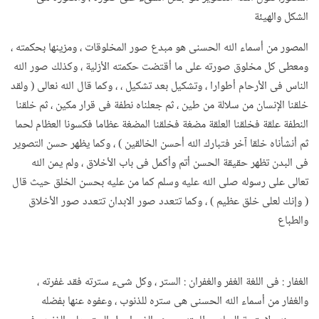
الشكل والهيئة
المصور من أسماء الله الحسنى هو مبدع صور المخلوقات ، ومزينها بحكمته ،
ومعطى كل مخلوق صورته على ما أقتضت حكمته الأزلية ، وكذلك صور الله
الناس فى الأرحام أطوارا ، وتشكيل بعد تشكيل ، ، وكما قال الله نعالى ( ولقد
خلقنا الإنسان من سلالة من طين ، ثم جعلناه نطفة فى قرار مكين ، ثم خلقنا
النطفة علقة فخلقنا العلقة مضغة فخلقنا المضغة عظاما فكسونا العظام لحما
ثم أنشأناه خلقا آخر فتبارك الله أحسن الخالقين ) ، وكما يظهر حسن التصوير
فى البدن تظهر حقيقة الحسن أتم وأكمل فى باب الأخلاق ، ولم يمن الله
تعالى على رسوله صلى الله عليه وسلم كما من عليه بحسن الخلق حيث قال
( وإنك لعلى خلق عظيم ) ، وكما تتعدد صور الابدان تتعدد صور الأخلاق
والطباع
الغفار : فى اللغة الغفر والغفران : الستر ، وكل شىء سترته فقد غفرته ،
والغفار من أسماء الله الحسنى هى ستره للذنوب ، وعفوه عنها بفضله