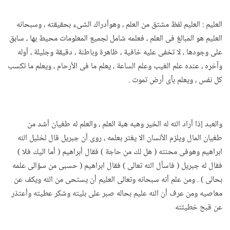
العليم : العليم لفظ مشتق من العلم ، وهوأدراك الشىء بحقيقته ، وسبحانه
العليم هو المبالغ فى العلم ، فعلمه شامل لجميع المعلومات محيط بها ، سابق
على وجودها ، لا تخفى عليه خافية ، ظاهرة وباطنة ، دقيقة وجليلة ، أوله
وآخره ، عنده علم الغيب وعلم الساعة ، يعلم ما فى الأرحام ، ويعلم ما تكسب
كل نفس ، ويعلم بأى أرض تموت .
والعبد إذا أراد الله له الخير وهبه هبة العلم ، والعلم له طغيان أشد من
طغيان المال ويلزم الأنسان الا يغتر بعلمه ، روى أن جبريل قال لخليل الله
ابراهيم وهوفى محنته ( هل لك من حاجة ) فقال أبراهيم ( أما اليك فلا )
فقال له جبريل ( فاسأل الله تعالى ) فقال ابراهيم ( حسبى من سؤالى علمه
بحالى ) . ومن علم أنه سبحانه وتعالى العليم أن يستحى من الله ويكف عن
معاصيه ومن عرف أن الله عليم بحاله صبر على بليته وشكر عطيته وأعتذر
عن قبح خطيئته