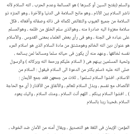
والسلم (بفتح السين أو كسرها ) هو المسالمة وعدم الحرب ، الله السلام لأنه
ناشر السلام بين الأنام ، وهو مانح السلامة فى الدنيا والآخرة ، وهو المنزه ذو
السلامة من جميع العيوب والنقائص لكماله فى ذاته وصفاته وأفعاله ، فكل
سلامة معزوة اليه صادرة منه ، وهوالذى سلم الخلق من ظلمه ، وهوالمسلم
على عباده فى الجنة ، وهو فى رأى بعض العلماء بمعنى القدوس . والأسلام
هو عنوان دين الله الخاتم وهومشتق من مادة السلام الذى هو اسلام المرء
نفسه لخالقها ، وعهد منه أن يكون فى حياته سلما ومسالما لمن يسالمه ،
وتحية المسلمين بينهم هى ( السلام عليكم ورحمة الله وبركاته ) والرسول
صلى الله عليه ةسلم يكثر من الدعوة الى السلام فيقول : السلام من
الاسلام.. افشوا السلام تسلموا .. ثلاث من جمعهن فقد جمع الأيمان :
الأنصاف مع نفسم ، وبذل السلام للعالم ، والأنفاق من الأقتار ( أى مع الحاجة
) .. افشوا السلام بينكم .. اللهم أنت السلام ، ومنك السلام ، واليك يعود
السلام ،فحينا ربنا بالسلام
المؤمن: الإيمان فى اللغة هو التصديق ، ويقال آمنه من الأمان ضد الخوف ،