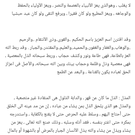
لا يغلب ، وهوالذى يعز الأنبياء بالعصمة والنصر ، ويعز الأولياء بالحفظ
والوجاهه ، ويعز المطيع ولو كان فقيرا ، ويرفع التقى ولو كان عبد حبشيا
وقد اقترن اسم العزيز باسم الحكيم ..والقوى..وذى الأنتقام ..والرحيم
..والوهاب..والغفار والغفور..والحميد..والعليم..والمقتدر..والجبار . وقد ربط الله
العز بالطاعة، فهى طاعة ونور وكشف حجاب ، وربط سبحانه الذل بالمعصية ،
فهى معصية وذل وظلمة وحجاب بينك وبين الله سبحانه، والأصل فى اعزاز
الحق لعباده يكون بالقناعة ، والبعد عن الطمع
المذل : الذل ما كان عن قهر ، والدابة الذلول هى المنقادة غير متصعبة ،
والمذل هو الذى يلحق الذل بمن يشاء من عباده ، إن من مد عينه الى الخلق
حتى أحتاج اليهم ، وسلط عليه الحرص حتى لا يقنع بالكفاية ، واستدرجه
بمكره حتى اغتر بنفسه ، فقد أذله وسلبه ، وذلك صنع الله تعالى ، يعز من
يشاء ويذل من يشاء والله يذل الأنسان الجبار بالمرض أو بالشهوة أو بالمال