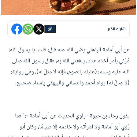
شارك الخبر
عن أبي أمامة الباهلي رضي الله عنه قال: قلت: يا رسول الله!
مُرْني بأمر آخذه عنك، ينفعني الله به، فقال رسول الله صلى
الله عليه وسلم: (عليك بالصوم، فإنه لا مِثلَ له)، وفي رواية:
(لا عِدلَ له) رواه أحمد والنسائي والبيهقي بإسناد صحيح.
يقول رجاء بن حيوة - راوي الحديث عن أبي أمامة -: "فما
رُؤي أبو أمامة ولا امرأته ولا خادمه إلا صيامًا، وكان أبو