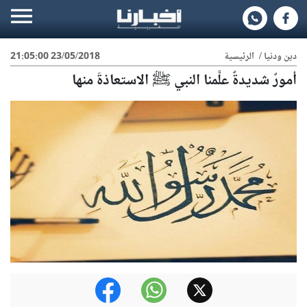
دين ودنيا
/
الرئيسية
23/05/2018 21:05:00
أمورٌ شديدةٌ علَّمنا النبي ﷺ الاستعاذةَ منها