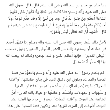
وما جاء عن جابر بن عبد الله رضي الله عنه، قال: قال رسول الله
صلى الله عليه وآله وسلم: «مَا كَانَتْ مِنْ فِتْنَةٍ وَلَا تَكُونُ حَتَّى تَقُومَ
السَّاعَةُ أَعْظَمَ مِنْ فِتْنَةِ الدَّجَّالِ، وَمَا مِنْ نَبِيٍّ إِلَّا وَقَدْ حَذَّرَ قَوْمَهُ، وَلَا
أَخْبَرْتُكُمْ مِنْهُ بِشَيْءٍ مَا أَخْبَرَ بِهِ نَبِيٌّ قَبْلِي» فوضع يده على عينه، ثم
قال: «أَشْهَدُ أَنَّ اللهَ تَعَالَى لَيْسَ بِأَعْوَرَ».
لأجل ذلك علَّمنا رسول الله صلى الله عليه وآله وسلم إذا تشهَّد أحدنا
في صلاته أن يستعيذ بالله من الأعور الدَّجال الملعون؛ يقول صاحب
"فيض القدير": [فإنها أعظم الفتن وأشد المِحَن؛ ولذلك لم يبعث الله
نبيًّا إلا حذَّرَ أمَّتَهُ منه].
- ثم يختم رسول الله صلى الله عليه وآله وسلم بالتعوُّذِ من فتنة
المحيا والممات، ويقول ابن دقيق العيد في بيان حقيقتها: [و"فتنة
المحيا": ما يتعرَّض له الإنسان مدَّة حياته، من الافتتان بالدنيا
والشَّهوات والجهالات، وأشدُّها وأعظمُها -والعياذ بالله تعالى- أمرُ
الخاتمة عند الموت، و"فتنة الممات": يجوز أن يراد بها الفتنة عند
الموت، أضيفت إلى الموت لقربها منه. وتكون فتنة المحيا -على هذا-