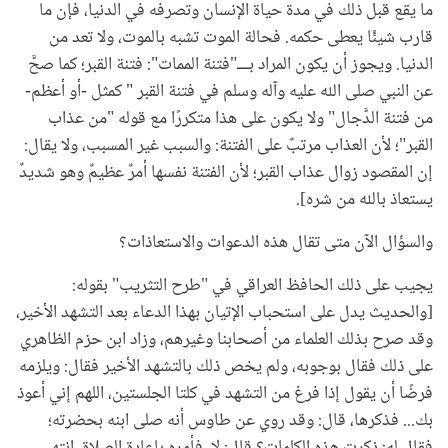
ما يقع قبل ذلك في مدة حياة الإنسان وتصرفه في الدنيا، فإن ما
قارب شيئًا يعطى حكمه. فحالة الموت تشبه بالموت، ولا تعد من
الدنيا. ويجوز أن يكون المراد بـــ"فتنة الممات": فتنة القبر؛ كما صحَّ
عن النبي صلى الله عليه وآله وسلم في فتنة القبر " كمثل -أو أعظم-
من فتنة الدَّجال" ولا يكون على هذا متكررًا مع قوله "من عذاب
القبر"؛ لأن العذاب مرتبٌ على الفتنة: والسبب غير المسبب، ولا يقال:
إن المقصود زوال عذاب القبر؛ لأن الفتنة نفسها أمرٌ عظيمٌ وهو شديدٌ
يستعاذ بالله من شره].
والسؤال الآن متى تقال هذه الدعوات والاستعاذات؟
يجيب على ذلك الحافظ العراقي في "طرح التثريب" بقوله:
[والحديث يدل على استحباب الإتيان بهذا الدعاء بعد التشهد الأخير،
وقد صرح بذلك العلماء من أصحابنا وغيرهم، وزاد ابن حزم الظاهري
على ذلك فقال بوجوبه، ولم يخص ذلك بالتشهد الأخير فقال: ويلزمه
فرضًا أن يقول إذا فرغ من التشهد في كلتا الجلستين، اللهم إني أعوذ
بك... فذكرها، قال: وقد روي عن طاوس أنه صلى ابنه بحضرته؛
فقال له: ذكرت هذه الكلمات؟ قال: لا. فأمره بإعادة الصلاة، انتهى،