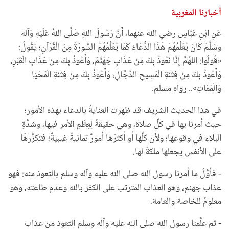
أخبارنا المغربية
عَنِ ابْنِ عَبَّاسٍ رضي الله عنهما، أَنَّ رَسُولَ اللهِ صَلَّى اللهُ عَلَيْهِ وَآله
وسَلَّمَ كَانَ يُعَلِّمُهُمْ هَذَا الدُّعَاءَ كَمَا يُعَلِّمُهُمُ السُّورَةَ مِنَ الْقُرْآنِ؛ يَقُولُ:
«قُولُوا: اللهُمَّ إِنَّا نَعُوذُ بِكَ مِنْ عَذَابِ جَهَنَّمَ، وَأَعُوذُ بِكَ مِنْ عَذَابِ الْقَبْرِ،
وَأَعُوذُ بِكَ مِنْ فِتْنَةِ الْمَسِيحِ الدَّجَّالِ، وَأَعُوذُ بِكَ مِنْ فِتْنَةِ الْمَحْيَا
وَالْمَمَاتِ».. رواه مسلم.
في هذا الحديث الشريف قد ظهرت العنايةُ بالدعاء بهذه الأمور؛
حيث أمرنا بها في كلِّ صلاة، وهي حقيقةٌ لِعِظَمِ الأمر فيها، وشدَّةِ
البلاءِ في وقوعها؛ ولأن كلَّها أو أكثرَها أمورٌ ثمانيةٌ غيبيةٌ؛ فتكرُّرهَا
على الأنفس يجعلها ملكةً لها.
- فأوَّلُ ما أمرنا رسول الله صلى الله عليه وآله وسلم بالتعوذ منه: فهو
عذاب جهنم، وهو العذاب المترتب على الكفر بالله وعدم طاعته، وهو
معلومٌ للخاصة والعامة.
- ثم علَّمنا رسول الله صلى الله عليه وآله وسلم التعوذ من عذاب