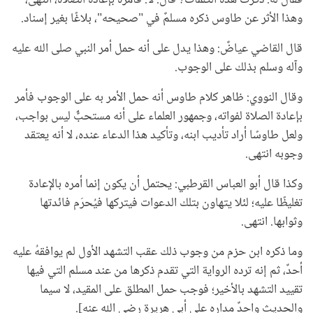
وهذا الأثر عن طاوس ذكره مسلمٌ في "صحيحه"، بلاغًا بغير إسناد.
قال القاضي عياضٌ: وهذا يدل على أنه حمل أمر النبي صلى الله عليه
وآله وسلم بذلك على الوجوب.
وقال النووي: ظاهر كلام طاوس أنه حمل الأمر به على الوجوب فأمر
بإعادة الصلاة لفواته، وجمهور العلماء على أنه مستحبٌّ ليس بواجب،
ولعل طاوسًا أراد تأديب ابنه، وتأكيد هذا الدعاء عنده، لا أنه يعتقد
وجوبه انتهى.
وكذا قال أبو العباس القرطبي: يحتمل أن يكون إنما أمره بالإعادة
تغليظًا عليه؛ لئلا يتهاون بتلك الدعوات فيتركها فيُحرَم فائدتها
وثوابها. انتهى.
وما ذكره ابن حزم من وجوب ذلك عقب التشهد الأول لم يوافقهُ عليه
أحدٌ، ثم إنه ترده الرواية التي تقدم ذكرها من عند مسلم التي فيها
تقييد التشهد بالأخير؛ فوجب حمل المطلق على المقيد، لا سيما
والحديث واحدٌ مداره على أبي هريرة رضي الله عنه].