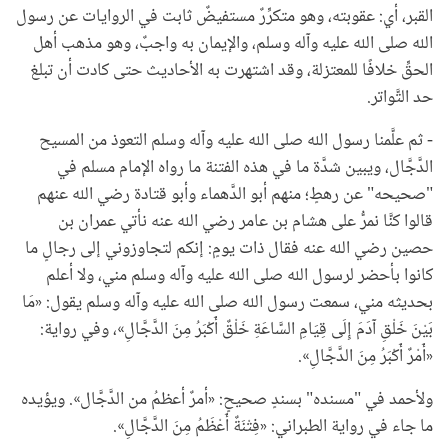
القبر، أي: عقوبته، وهو متكرِّرٌ مستفيضٌ ثابت في الروايات عن رسول
الله صلى الله عليه وآله وسلم، والإيمان به واجبٌ، وهو مذهب أهل
الحقِّ خلافًا للمعتزلة، وقد اشتهرت به الأحاديث حتى كادت أن تبلغ
حد التَّواتر.
- ثم علَّمنا رسول الله صلى الله عليه وآله وسلم التعوذ من المسيح
الدَّجَّال، ويبين شدَّة ما في هذه الفتنة ما رواه الإمام مسلم في
"صحيحه" عن رهطٍ؛ منهم أبو الدَّهماء وأبو قتادة رضي الله عنهم
قالوا كنَّا نمرُّ على هشام بن عامر رضي الله عنه نأتي عمران بن
حصين رضي الله عنه فقال ذات يومٍ: إنكم لتجاوزوني إلى رجالٍ ما
كانوا بأحضر لرسول الله صلى الله عليه وآله وسلم مني، ولا أعلم
بحديثه مني، سمعت رسول الله صلى الله عليه وآله وسلم يقول: «مَا
بَيْنَ خَلْقِ آدَمَ إِلَى قِيَامِ السَّاعَةِ خَلْقٌ أَكْبَرُ مِنَ الدَّجَّالِ»، وفي رواية:
«أَمْرٌ أَكْبَرُ مِنَ الدَّجَّالِ».
ولأحمد في "مسنده" بسندٍ صحيحٍ: «أمرٌ أعظمُ من الدَّجَّال». ويؤيده
ما جاء في رواية الطبراني: «فِتْنَةٌ أَعْظَمُ مِنَ الدَّجَّالِ».