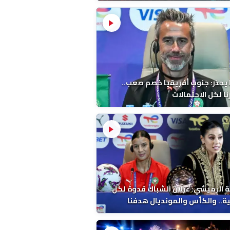
 يحذر: جنوب أفريقيا خصم صعب..
ا لكل الاحتمالات
 الرميشي: غزلان الشباك قدوة لكل
ة.. والكأس والمونديال هدفنا