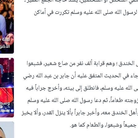
د يكفي الشخص أو الشخصين، يسد حاجة الجمع الغفير ،
 لرسول الله صلى الله عليه وسلم تكررت في أماكن
ليلة 
الأضو
المغر
ل الخندق ؛ وهم قرابة ألف نفر من صاع شعير، فشبعوا
 جاء في الحديث المتفق عليه أن جابر بن عبد الله رضي
لى الله عليه وسلم، فانطلق إلى بيته، وأخرج جراباً فيه
ته طعاماً، ثم دعا رسول الله صلى الله عليه وسلم
وسط ح
يشعل 
هل الخندق معه، وأخبر جابراً بألا ينزل القدر، وألا يخبز
المغر
 جميعاً وشبعوا، والطعام كما هو.