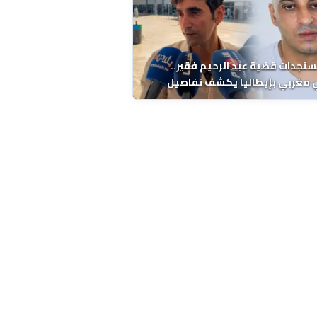
ستجدات قضية عبد الرحيم فقير..
 مغربي بإيطاليا يكشف تفاصيل
ة ونتائج التشريح