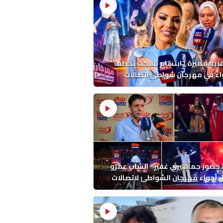
فنية مميزة.. ابتسام تسكت تخطف
اء في مهرجان شواطئ اتصالات
ب بالمضيق
ضور جماهيري غفير.. الشاب عمرو
أجواء مهرجان الشواطئ لاتصالات
ب بطنجة