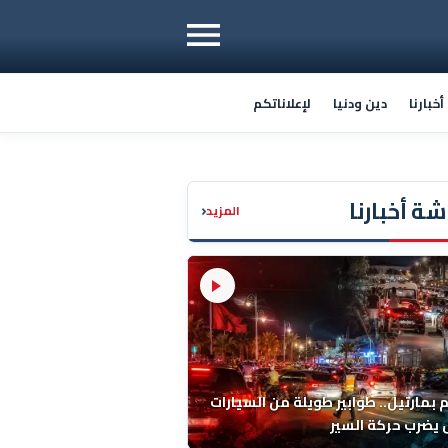
خبارنا
دين ودنيا
لإعلاناتكم
ة أخبارنا
‹
المزيد
م بمارتيل.. طوابير طويلة من السيارات
يضرب حركة السير