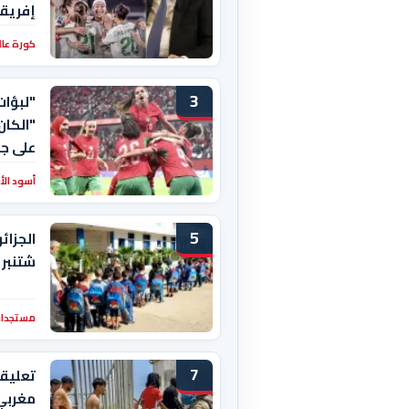
إفريقي
كورة عال
3
"لبؤات
"الكان
على جن
أسود ال
5
شتنبر 
مستجدات
7
تعليقا
مغربي 