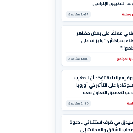
د التطبيق الإلزامي
ر وطنية
6,437 مشاهدة
لالي معلقًا على بعض مظاهر
لاء بمراكش: "وا بزاف على
مع!!"
يا المجتمع
4,006 مشاهدة
رة إسرائيلية تؤكد أن المغرب
ح قادرا على التأثير في أوروبا
دعو لتعميق التعاون معه
سة
2,160 مشاهدة
فنيدق في ظرف استثنائي.. دعوة
صحاب الشقق والمحلات إلى