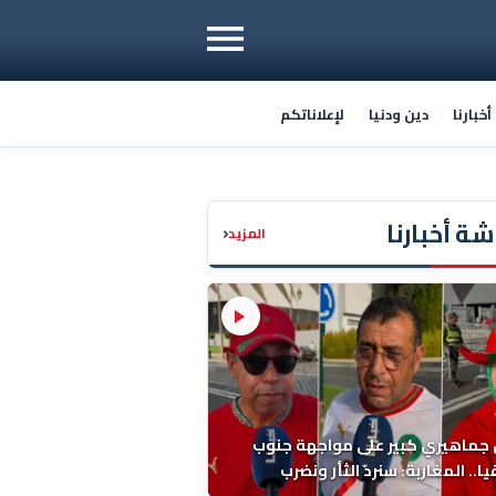
خبارنا
دين ودنيا
لإعلاناتكم
ة أخبارنا
‹
المزيد
 جماهيري كبير على مواجهة جنوب
ا.. المغاربة: سنردّ الثأر ونضرب