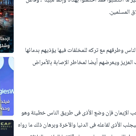
 ما اكتسبوا فقد اختملوا بهتانا وإثما مبينا"، وفاعل
اق المسلمين.
ازدحا
وشلل 
ناس وطرقهم مع تركه للمخلفات فيها يؤذيهم بدمائها
العزيز ويعرضهم أيضا لمخاطر الإصابة بالأمراض
فيلدا
وحضرن
ب الإيمان فإن وضع الأذى فى طريق الناس خطيئة وهو
ب الأذى لفاعله فى الدنيا والآخرة وبرهان ذلك ما رواه