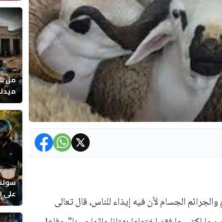
عصفور
من سو
ميدلت
المرا
سولنا
على ال
والجرائم الجسام لأن فيه إيذاء للناس، قال تعالى