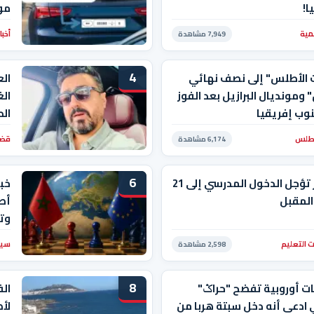
ا!
موع
مية
أخبا
7,949 مشاهدة
4
 الأطلس" إلى نصف نهائي
الع
" ومونديال البرازيل بعد الفوز
الغ
وب إفريقيا
الط
أطلس
قضا
6,174 مشاهدة
6
الجزائر تؤجل الدخول المدرسي إلى 21
خبي
المقبل
أصب
وت
 التعليم
سيا
2,598 مشاهدة
8
ت أوروبية تفضح "حراݣ"
ال
ادعى أنه دخل سبتة هربا من
لأ