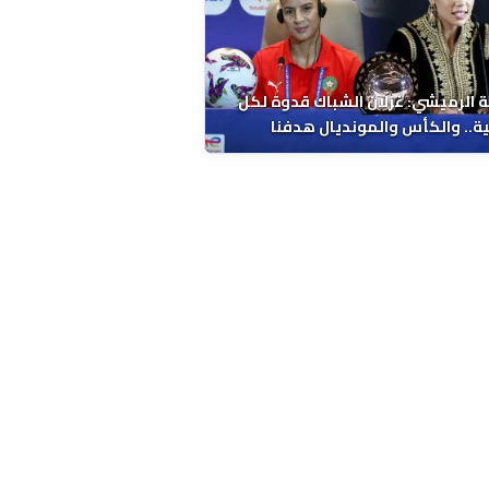
 الرميشي: غزلان الشباك قدوة لكل
ة.. والكأس والمونديال هدفنا