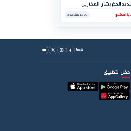
يد الحذر بشأن المكترين
يا المجتمع
1,626 مشاهدة
تابعنا
حمّل التطبيق