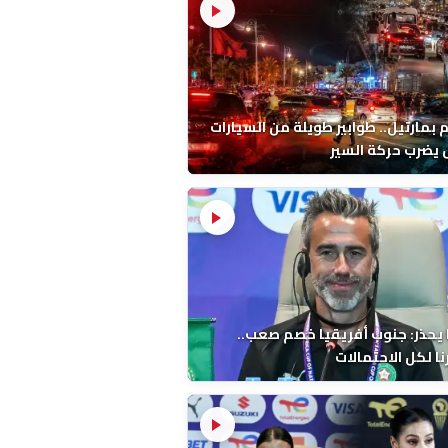
م بمارتيل.. طوابير طويلة من السيارات
يضرب حركة السير
 يحذر: جنوب أفريقيا خصم صعب..
ا لكل الاحتمالات