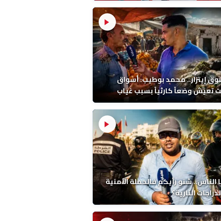
ين بحجر واحد!
ق إيتزار.. محمد بوطيب: أسواق
 تعيش وضعاً كارثياً بسبب غياب
حيض
 الناس.. شنو رأيكم فالحملة الأمنية
دراجات النارية؟