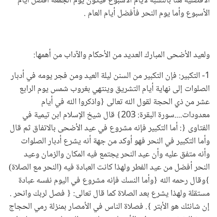
الأفضلية هنا بالنسبة لأيام الأسبوع فيكون يوم الجمعة أفضل أيام
الأسبوع وأما يوم النحر فأفضل أيام العام .
ولعيد الأضحى المبارك العديد من الأحكام والآداب من أهمها:
1- التكبير: فإن التكبير من السنن ليلة العيد ومن فجر يومه في أدبار
الصلوات إلى نهاية أيام التشريق وينتهي بغروب شمس يوم الرابع
عشر من ذي الحجة لقول الله تعالى {واذكروا الله في أيام
معدودات....سورة البقرة: 203} قال شيخ الإسلام ابن تيمية في
الفتاوى {: أما التكبير فإنه مشروع في عيد الأضحى بالاتفاق ثم قال
وأما التكبير في النحر فهو أوكد من جهة أنه يشرع أدبار الصلوات
وأنه متفق عليه وأن عيد النحر يجتمع فيه المكان والزمان وعيد
النحر أفضل من عيد الفطر ولهذا كانت العبادة فيه (النحر مع الصلاة)
}وقال رحمه الله {وأما النسك فإنه مشروع في اليوم نفسه عبادة
مستقلة ولهذا يشرع بعد الصلاة كما قال تعالى: { فصل لربك وانحر .
إن شانئك هو الأبتر }. فصلاة الناس في الأمصار بمنزلة رمي الحجاج