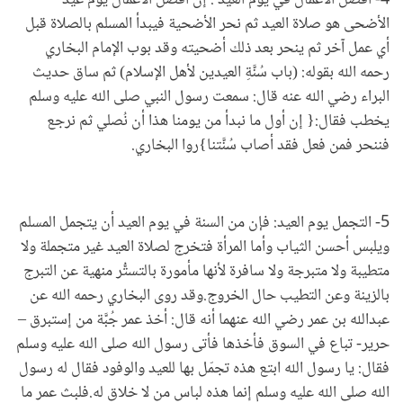
الأضحى هو صلاة العيد ثم نحر الأضحية فيبدأ المسلم بالصلاة قبل
أي عمل آخر ثم ينحر بعد ذلك أضحيته وقد بوب الإمام البخاري
رحمه الله بقوله: (باب سُنَّةِ العيدين لأهل الإسلام) ثم ساق حديث
البراء رضي الله عنه قال: سمعت رسول النبي صلى الله عليه وسلم
يخطب فقال:{ إن أول ما نبدأ من يومنا هذا أن نُصلي ثم نرجع
فننحر فمن فعل فقد أصاب سُنَّتنا}روا البخاري.
5- التجمل يوم العيد: فإن من السنة في يوم العيد أن يتجمل المسلم
ويلبس أحسن الثياب وأما المرأة فتخرج لصلاة العيد غير متجملة ولا
متطيبة ولا متبرجة ولا سافرة لأنها مأمورة بالتستُّر منهية عن التبرج
بالزينة وعن التطيب حال الخروج.وقد روى البخاري رحمه الله عن
عبدالله بن عمر رضي الله عنهما أنه قال: أخذ عمر جُبَّة من إستبرق –
حرير- تباع في السوق فأخذها فأتى رسول الله صلى الله عليه وسلم
فقال: يا رسول الله ابتع هذه تجمّل بها للعيد والوفود فقال له رسول
الله صلى الله عليه وسلم إنما هذه لباس من لا خلاق له.فلبث عمر ما