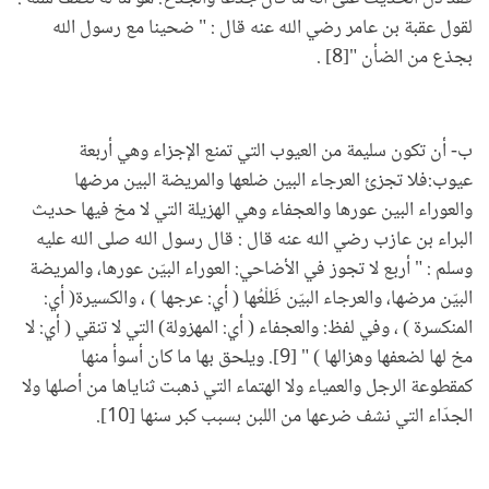
لقول عقبة بن عامر رضي الله عنه قال : " ضحينا مع رسول الله
بجذع من الضأن "[8] .
ب- أن تكون سليمة من العيوب التي تمنع الإجزاء وهي أربعة
عيوب:فلا تجزئ العرجاء البين ضلعها والمريضة البين مرضها
والعوراء البين عورها والعجفاء وهي الهزيلة التي لا مخ فيها حديث
البراء بن عازب رضي الله عنه قال : قال رسول الله صلى الله عليه
وسلم : " أربع لا تجوز في الأضاحي: العوراء البيّن عورها، والمريضة
البيّن مرضها، والعرجاء البيّن ظَلْعُها ( أي: عرجها ) ، والكسيرة( أي:
المنكسرة ) ، وفي لفظ: والعجفاء ( أي: المهزولة) التي لا تنقي ( أي: لا
مخ لها لضعفها وهزالها ) " [9]. ويلحق بها ما كان أسوأ منها
كمقطوعة الرجل والعمياء ولا الهتماء التي ذهبت ثناياها من أصلها ولا
الجدّاء التي نشف ضرعها من اللبن بسبب كبر سنها [10].