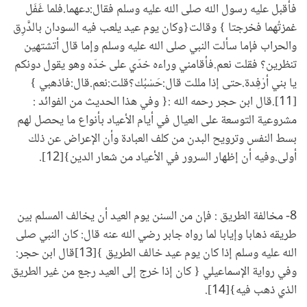
فأقبل عليه رسول الله صلى الله عليه وسلم فقال:دعهما.فلما غَفَل
غمزتُهما فخرجتا } وقالت{وكان يوم عيد يلعب فيه السودان بالدَّرِق
والحراب فإما سألت النبي صلى الله عليه وسلم وإما قال أتشتهين
تنظرين؟ فقلت نعم.فأقامني وراءه خدّي على خدّه وهو يقول دونكم
يا بني أرْفِدة.حتى إذا مللت قال:حَسْبُك؟قلت:نعم.قال:فاذهبي }
[11].قال ابن حجر رحمه الله :{ وفي هذا الحديث من الفوائد :
مشروعية التوسعة على العيال في أيام الأعياد بأنواع ما يحصل لهم
بسط النفس وترويح البدن من كلف العبادة وأن الإعراض عن ذلك
أولى.وفيه أن إظهار السرور في الأعياد من شعار الدين}[12].
8- مخالفة الطريق : فإن من السنن يوم العيد أن يخالف المسلم بين
طريقه ذهابا وإيابا لما رواه جابر رضي الله عنه قال: كان النبي صلى
الله عليه وسلم إذا كان يوم عيد خالف الطريق }[13]قال ابن حجر:
وفي رواية الإسماعيلي { كان إذا خرج إلى العيد رجع من غير الطريق
الذي ذهب فيه}[14].