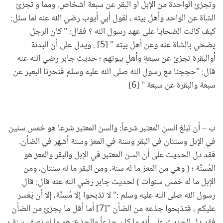
وتجزئ الواحدة من الإبل أو البقر عن سبعة أشخاص. ومما و تجزئ
الشاة عن الواحد وأهل بيته ، لقول أبي أيوب رضي الله عنه لما سئل:
كيف كانت الضحايا على عهد رسول الله ؟ فقال: " كان الرجل
يضحي بالشاة عنه وعن أهل بيته " [5] . ويدل على أن البدنة
أوالبقرة تجزئ عن سبعةٍ وأهلِ بيوتهم ؛ حديث جابر رضي الله عنه
قال: "حججنا مع رسول الله صلى الله عليه وسلم فنحرنا البعير عن
سبعة والبقرة عن سبعة " [6]
ب – أن تبلغ السن المعتبر شرعاً: والسن المعتبر شرعا هو خمس سنين
في الإبل وسنتان في البقر وسنة في المعز وستة أشهر في الضأن.
فقد دل الحديث على أن السن المعتبر في الإبل والبقر والمعز هو
المُسنَّة ؛ ( وهي من المعز ما له سنة، ومن البقر ما له سنتان، ومن
الإبل ما له خمس سنوات ) لحديث جابر رضي الله عنه قال: قال
رسول الله صلى الله عليه وسلم :" لا تذبحوا إلا مُسِنَّة، إلا أن يَعْسر
عليكم ، فتذبحوا جذعه من الضأن "[7] أما أقل ما يجزئ من الضأن
فقد دل الحديث على أنه ما كان جذعاً والجذع: هو ما له نصف سنة ؛