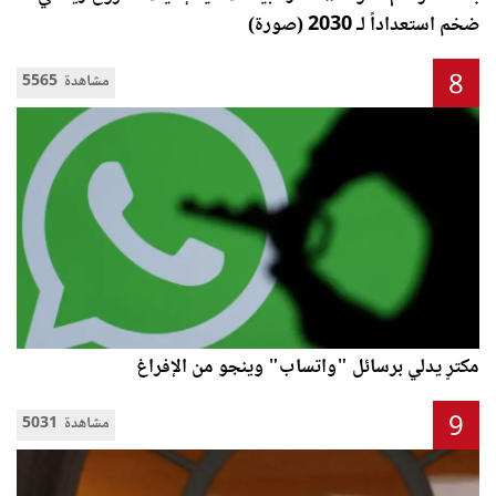
ضخم استعداداً لـ 2030 (صورة)
8
5565 مشاهدة
مكترٍ يدلي برسائل "واتساب" وينجو من الإفراغ
9
5031 مشاهدة