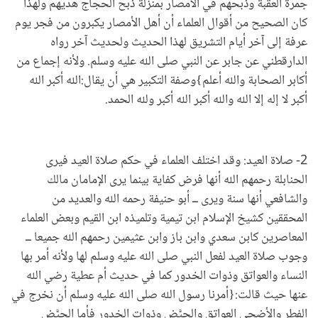
جمرة العقبة وذبحهم في الأمصار بمنزلة ذبح الحجاج هديهم ولهذا
كان الصحيح من أقوال العلماء أن أهل الأمصار يكبرون من فجر يوم
عرفة إلى آخر أيام التشريق لهذا الحديث ولحديث آخر رواه
الدارقطني عن جابر عن النبي صلى الله عليه وسلم. ولأنه إجماع من
أكابر الصحابة والله أعلم}وصفة التكبير هي أن يقال:الله أكبر الله
أكبر لا إله إلا الله والله أكبر الله أكبر ولله الحمد.
2- صلاة العيد: وقد اختلف العلماء في حكم صلاة العيد فيرى
الحنابلة رحمهم الله أنها فرض كفاية بينما يرى الإمامان مالك
والشافعي أنها سنة ويرى ــ أبو حنيفة رحمه الله والعديد من
المحققين كشيخ الإسلام ابن تيمية وتلميذه ابن القيم وبعض العلماء
المعاصرين كابن سعدي وابن باز وابن عثيمين رحمهم الله جميعا ــ
وجوب صلاة العيد لفعل النبي صلى الله عليه وسلم لها ولأنه أمر بها
النساء والعواتق وذوات الخدور كما في حديث أم عطية رضي الله
عنها حيث قالت:{أمرنا رسول الله صلى الله عليه وسلم أن نخرج في
الفطر والأضحى العواتق والحيَّض وذوات الخدور فأما الحيَّض