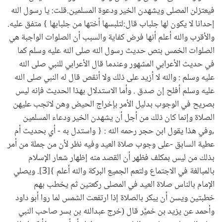
فيعتزلن المصلى ويشهدن الخير ودعوة المسلمين.قلت: يا رسول الله
إحدانا لا يكون لها جلباب قال:لتلبسها أختها من جلبابها } متفق عليه.
والأقرب والله أعلم أنها فرض كفاية والسبب أن الصلوات الواجبة هي
الصلوات الخمس بنص حديث رسول الله صلى الله عليه وسلم كما
في حديث الأعرابي المشهور وعندما قال الأعرابي للنبي صلى الله
عليه وسلم : والله لا أزيد على ذلك ولا أنقص قال له النبي صلى الله
عليه وسلم أفلح إن صدق . وأما الاستدلال بهذا الحديث فإنه ليس
بصريح في الوجوب بدليل الأمر بإخراج الحيض وهن لاتجب عليهن
الصلاة وإنما كان ذلك من أجل أن يشهدن الخير ودعاء المسلمين
,وفي هذا يقول ابن حجر رحمه الله : { واستدل به - أي بحديث أم
عطية السابق -على وجوب صلاة العيد وفيه نظر لأن من جملة من أمر
بذلك من ليس بمكلف فظهر أن القصد منه إظهار شعار الإسلام
بالمبالغة في الاجتماع ولتعم الجميع البركة والله أعلم }[3]. ويصلي
الإمام بالناس صلاة العيد في المصلى ركعتين ثم يخطب بهم
خطبتين ويسن أن يبكر بالصلاة إذا ارتفعت الشمس لما روا أبو داود
وأحمد عن يزيد بن خميَّر قال (خرج عبدالله بن بسر صاحب النبي