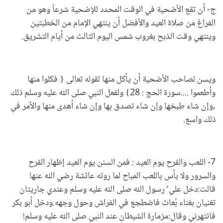
ج- أن تقع الأضحية في الوقت المحدد للإضحية شرعاً وهو من
الفراغ من صلاة العيد والأفضل أن ينتهي الإمام من الخطبتين
وينتهي وقت الذبح بغروب شمس اليوم الثالث من أيام التشريق.
ويسن لصاحب الأضحية أن يأكل منها لقوله تعالى { فكلوا منها
وأطعموا ....سورة الحج : 28} ولفعل النبي صلى الله عليه وسلم ذلك
,وإن شاء طبخها وإن شاء تصدق بها وإن شاء أهدى منها والأمر في
ذلك واسع.
7- اللعب والفرح يوم العيد : فمن السنن يوم العيد إظهار الفرح
والسرور ولا بأس باللعب المباح لما روته عائشة رضي الله عنها
قالت:دخل علي َّ رسول الله صلى الله عليه وسلم وعندي جاريتان
تغنيان بغناء بُعاث فاضطجع في الفراش وحول وجهه.ودخل أبو بكر
فانتهرني وقال:مزمارة الشيطان عند النبي صلى الله عليه وسلم!