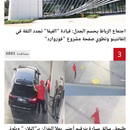
اجتماع الرباط يحسم الجدل: قيادة "الفيفا" تجدد الثقة في
إنفانتينو وتطوي صفحة مشروع "فوروارد"
3
6893 مشاهدة
طنجة.. سائق سيارة بترقيم أجنبي يملأ الخزان بـ"البلان" ويلوذ