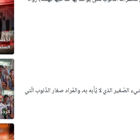
اكتشا
السلط
ء الصّغير الذي لا يُأبه به، والمُراد صغار الذّنوب الّتي
من قل
يوماً