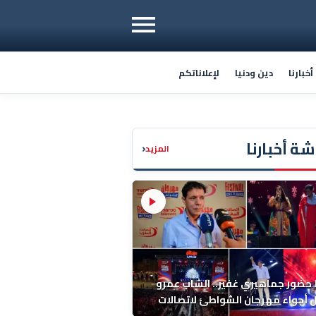
خبارنا
دين ودنيا
لإعلاناتكم
ة أخبارنا
‹
المزيد
ضور جماهيري غفير.. الشاب عمرو
أجواء مهرجان الشواطئ لاتصالات