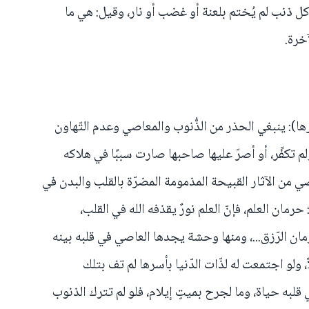
كل ذنب لم يُختم بلعنة أو غضب أو نار، وقيل: هي ما
آخرة.
ا): ينبغي الحذر من الذُّنوب والمعاصي وعدم التّهاون
لم تكفِّر، أو أصرّ عليها صاحبها صارت سببًا في هلاكه
صي من الآثار القبيحة المذمومة المضرّة بالقلب والبدن في
ها: حرمان العلم، فإنّ العلم نورٌ يقذفه الله في القلب،
رمان الرّزق...، ومنها وحشة يجدها العاصي في قلبه بينه
لاً، ولو اجتمعت له لذّات الدّنيا بأسرها لم تف بتلك
ي قلبه حياة، وما لجرح بميتٍ إيلام، فلو لم تترك الذنوب