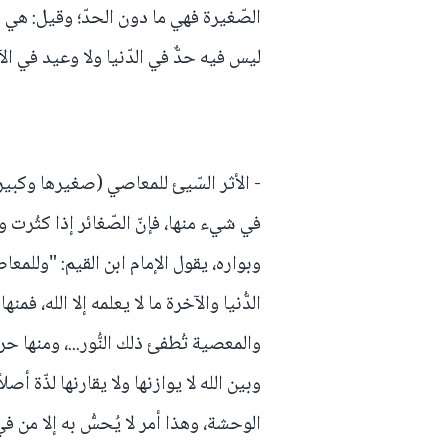
الصّغيرة فهي ما دون الحدّ؛ وقيل: هي 
ليس فيه حدٌّ في الدّنيا ولا وعيد في ال
- الأثر السّيئ للمعاصي (صغيرها وكبيره
في شيء منها، فإنّ الصّغائر إذا كثُرت و
وبواره، يقول الإمام ابن القيم: "وللمعا
الدُّنيا والآخرة ما لا يعلمه إلا الله، فمن
والمعصية تُطفئ ذلك النُّور...، ومنها ح
وبين الله لا يوازنها ولا يقارنها لذّة أص
الوحشة، وهذا أمر لا يُحسُّ به إلا من ف