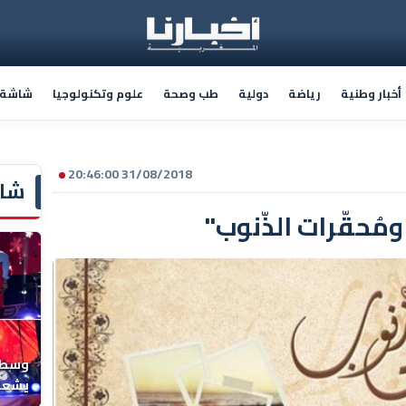
أخبار وطنية
رياضة
دولية
طب وصحة
علوم وتكنولوجيا
شاشة أ
31/08/2018 20:46:00
شاش
مُحقّرات الذّنوب"
وسط ح
يشعل 