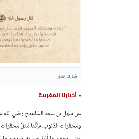
شارك الخبر
أخبارنا المغربية
عن سهل بن سعد السّاعديّ رضي الله عنه 
ومُحقّرات الذّنوب، فإنَّما مَثَلُ مُحقّرات
حتى جمعوا ما أنضجوا به خُبزهم، وإنّ م