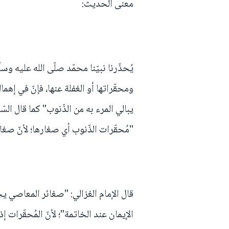
معنى الحديث:
يُحذّرنا نبيّنا محمّد صلّى الله عليه و
ومحقّراتها أو الغفلة عنها، فإنّ في إهمال
يبالي المرء به من الذّنوب" كما قال الس
"مُحقّرات الذّنوب أي صغارها؛ لأنّ صغار
قال الإمام الغزالي: "صغائر المعاصي ي
الإيمان عند الخاتمة"؛ لأنّ المُحقّرات 