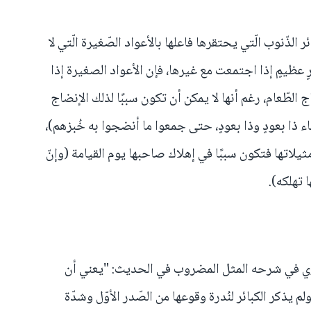
ئر الذّنوب الّتي يحتقرها فاعلها بالأعواد الصّغيرة الّتي لا
رٍ عظيمٍ إذا اجتمعت مع غيرها، فإن الأعواد الصغيرة إذا
لطّعام، رغم أنها لا يمكن أن تكون سببًا لذلك الإنضاج
اء ذا بعودٍ وذا بعودٍ، حتى جمعوا ما أنضجوا به خُبزهم)،
يلاتها فتكون سببًا في إهلاك صاحبها يوم القيامة (وإنّ
 تهلكه).
ُناوي في شرحه المثل المضروب في الحديث: "يعني أن
ولم يذكر الكبائر لنُدرة وقوعها من الصّدر الأوّل وشدّة