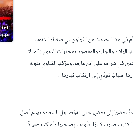
المنا
مهرجا
سلّم في هذا الحديث من التّهاون في صغائر الذّنوب
واقصا
ها الهلاك والبوار؛ والمقصود بمحقّرات الذّنوب: "ما لا
ّندي في شرحه على ابن ماجه، وعرّفها المُناوي بقوله:
ها أسبابٌ تؤدِّي إلى ارتكاب كبارها".
جرُّ بعضها إلى بعض، حتى تفوّت أهل السّعادة بهدم أصل
إذا كثُرت صارت كبارًا، فأودت بصاحبها وأهلكته -عياذًا