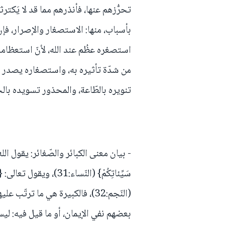
تحرُّزهم عنها، فأنذرهم مما قد لا يَكتر
بأسباب، منها: الاستصغار والإصرار، فإنّ 
استصغره عظُم عند الله، لأنّ استعظامه 
من شدّة تأثيره به، واستصغاره يصدر عن
تنويره بالطّاعة، والمحذور تسويده بال
- بيان معنى الكبائر والصّغائر: يقول الله تعالى: {
سَيِّئاتِكُمْ} (النّساء:31)، 
(النّجم:32)، فالكبيرة هي ما ترتّب 
بعضهم نفي الإيمان، أو ما قيل فيه: ليس من