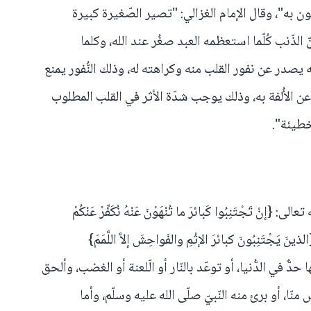
ثون به"، وقال الإمام الغزالي: "تصير الصّغيرة كبيرة
الذّنب كُلّما استعظمه العبد صغُر عند الله، وكلما
يصدر عن نفور القلب منه وكراهته له، وذلك النُّفور يمنع
 الأُلفة به، وذلك يوجب شدّة الأثر في القلب المطلوب
خطيئة".
إنْ تَجْتَنِبُوا كَبائرَ ما تُنْهَوْنَ عَنْهُ نُكَفِّرْ عَنْكُمْ
ويقول تعالى: {الذينَ يَجْتَنِبُونَ كبائرَ الإثْمِ والفَواحِشَ إلاَّ اللَّمَمَ}
عليها حدٌّ في الدُّنيا، أو توعّد بالنّار أو الّلعنة أو الغضب، وألحق
ّا، أو برئ منه النّبيّ صلّى الله عليه وسلّم، وأما