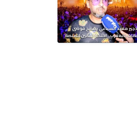
دجير مفيد السباعي يفضح فوضى
نات بالمغرب.. احتكار فنانين للمنصة
ء اخرين