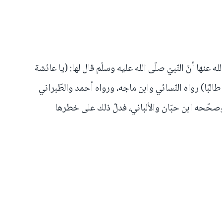
نها أنّ النّبيّ صلّى الله عليه وسلّم قال لها: (يا عائشة
ه طالبًا) رواه النّسائي وابن ماجه، ورواه أحمد والطّبراني
ّحه ابن حبّان والألباني، فدلّ ذلك على خطرها