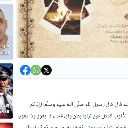
المغر
آخر م
نقابي
الوفا
قال: قال رسول الله صلّى الله عليه وسلّم: (إيّاكم
الأمن
الذكي
 الذُّنوب كمثل قومٍ نزلوا بطن وادٍ، فجاء ذا بعودٍ وذا بعودٍ،
ُحقّرات الذّنوب متى يُؤخذ بها صاحبها تُهلكه) رواه