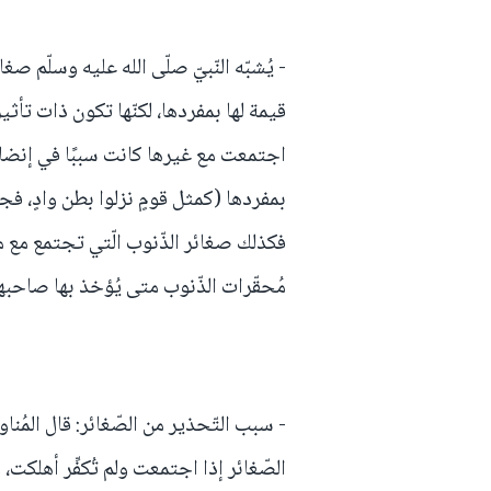
- يُشبّه النّبيّ صلّى الله عليه وسلّم صغا
قيمة لها بمفردها، لكنّها تكون ذات تأثي
اجتمعت مع غيرها كانت سببًا في إنضاج ا
بمفردها (كمثل قومٍ نزلوا بطن وادٍ، فج
فكذلك صغائر الذّنوب الّتي تجتمع مع مث
مُحقّرات الذّنوب متى يُؤخذ بها صاحبها
- سبب التّحذير من الصّغائر: قال الم
الصّغائر إذا اجتمعت ولم تُكفِّر أهلكت، 