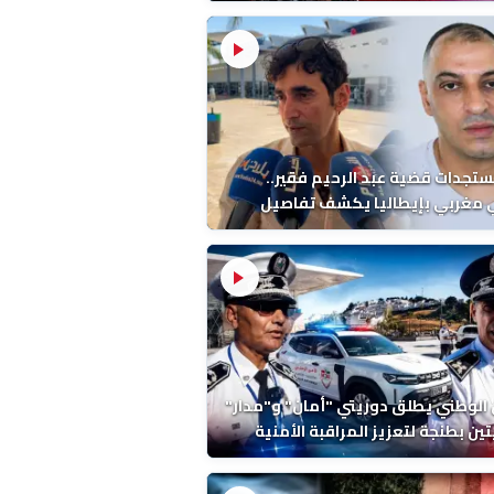
ب بطنجة
ستجدات قضية عبد الرحيم فقير..
 مغربي بإيطاليا يكشف تفاصيل
ة ونتائج التشريح
 الوطني يطلق دوريتي "أمان" و"مدار"
تين بطنجة لتعزيز المراقبة الأمنية