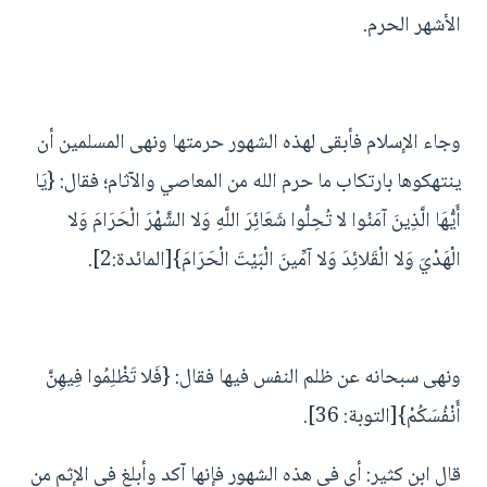
الأشهر الحرم.
وجاء الإسلام فأبقى لهذه الشهور حرمتها ونهى المسلمين أن
ينتهكوها بارتكاب ما حرم الله من المعاصي والآثام؛ فقال: {يَا
أَيُّهَا الَّذِينَ آمَنُوا لا تُحِلُّوا شَعَائِرَ اللَّهِ وَلا الشَّهْرَ الْحَرَامَ وَلا
الْهَدْيَ وَلا الْقَلائِدَ وَلا آمِّينَ الْبَيْتَ الْحَرَامَ}[المائدة:2].
ونهى سبحانه عن ظلم النفس فيها فقال: {فَلا تَظْلِمُوا فِيهِنَّ
أَنْفُسَكُمْ}[التوبة: 36].
قال ابن كثير: أي في هذه الشهور فإنها آكد وأبلغ في الإثم من