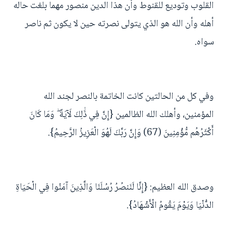
القلوب وتوديع للقنوط وأن هذا الدين منصور مهما بلغت حاله
أهله وأن الله هو الذي يتولى نصرته حين لا يكون ثم ناصر
سواه.
وفي كل من الحالتين كانت الخاتمة بالنصر لجند الله
المؤمنين، وأهلك الله الظالمين {إِنَّ فِي ذَٰلِكَ لَآيَةً ۖ وَمَا كَانَ
أَكْثَرُهُم مُّؤْمِنِينَ (67) وَإِنَّ رَبَّكَ لَهُوَ الْعَزِيزُ الرَّحِيمُ}.
وصدق الله العظيم: {إِنَّا لَنَنصُرُ رُسُلَنَا وَالَّذِينَ آمَنُوا فِي الْحَيَاةِ
الدُّنْيَا وَيَوْمَ يَقُومُ الْأَشْهَادُ}.