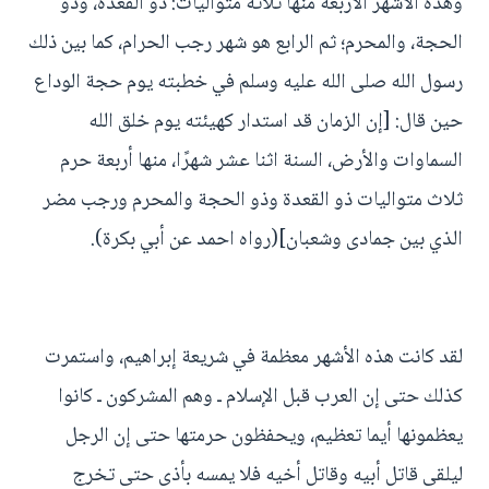
وهذه الأشهر الأربعة منها ثلاثة متواليات: ذو القعدة، وذو
الحجة، والمحرم؛ ثم الرابع هو شهر رجب الحرام، كما بين ذلك
رسول الله صلى الله عليه وسلم في خطبته يوم حجة الوداع
حين قال: [إن الزمان قد استدار كهيئته يوم خلق الله
السماوات والأرض، السنة اثنا عشر شهرًا، منها أربعة حرم
ثلاث متواليات ذو القعدة وذو الحجة والمحرم ورجب مضر
الذي بين جمادى وشعبان](رواه احمد عن أبي بكرة).
لقد كانت هذه الأشهر معظمة في شريعة إبراهيم، واستمرت
كذلك حتى إن العرب قبل الإسلام ـ وهم المشركون ـ كانوا
يعظمونها أيما تعظيم، ويحفظون حرمتها حتى إن الرجل
ليلقى قاتل أبيه وقاتل أخيه فلا يمسه بأذى حتى تخرج