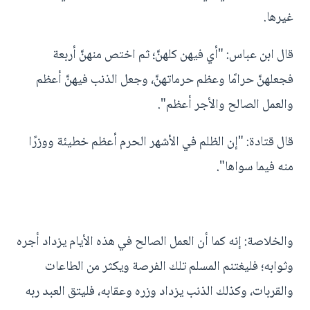
غيرها.
قال ابن عباس: "أي فيهن كلهنَّ؛ ثم اختص منهنَّ أربعة
فجعلهنَّ حرامًا وعظم حرماتهنَّ، وجعل الذنب فيهنَّ أعظم
والعمل الصالح والأجر أعظم".
قال قتادة: "إن الظلم في الأشهر الحرم أعظم خطيئة ووزرًا
منه فيما سواها".
والخلاصة: إنه كما أن العمل الصالح في هذه الأيام يزداد أجره
وثوابه؛ فليغتنم المسلم تلك الفرصة ويكثر من الطاعات
والقربات، وكذلك الذنب يزداد وزره وعقابه، فليتق العبد ربه