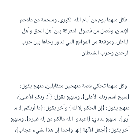
. فكل منهما يوم من أيام الله الكبرى، وملحمة من ملاحم
الإيمان، وفصل من فصول المعركة بين أهل الحق وأهل
الباطل، وموقعة من المواقع التي تدور رحاها بين حزب
الرحمن وحزب الشيطان.
. وكل منهما تحكي قصة منهجين متقابلين، منهج يقول:
{سبح اسم ربك الأعلى}، ومنهج يقول: {أنا ربكم الأعلى}،
منهج يقول: {إن الحكم إلا لله} وآخر يقول: {ما أريكم إلا ما
أرى}.. منهج ينادي: {اعبدوا الله مالكم من إله غيره}، ومنهج
آخر يقول: {أجعل الآلهة إلها واحدا إن هذا لشيء عجاب}،