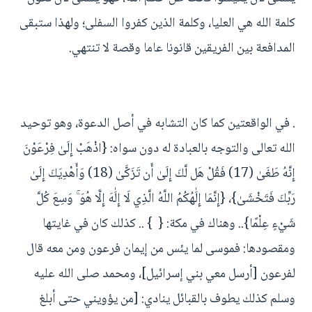
كلمة الله هي العليا، وكلمة الذين كفروا السفلى؛ ولهذا ستبقى
المدافعة بين الفريقين قانونا عاما وقصة لا تنتهي.
. في الواقعتين كما كان التشابه في أصل الدعوة، وهو توحيد
الله تعالى والتوجه بالعبادة له دون سواه: {اذْهَبْ إِلَىٰ فِرْعَوْنَ
إِنَّهُ طَغَىٰ (17) فَقُلْ هَل لَّكَ إِلَىٰ أَن تَزَكَّىٰ (18) وَأَهْدِيَكَ إِلَىٰ
رَبِّكَ فَتَخْشَىٰ}، {إِنَّمَا إِلَٰهُكُمُ اللَّهُ الَّذِي لَا إِلَٰهَ إِلَّا هُوَ ۚ وَسِعَ كُلَّ
شَيْءٍ عِلْمًا}.. وهناك في مكة: { } .. كذلك كان في غايتها
ومقصودها: فموسى لما يئس من إيمان فرعون ومن معه قال
لفرعون [أرسل معي بني إسرائيل]، ومحمد صلى الله عليه
وسلم كذلك يطوف بالقبائل ينادي: [من يؤويني حتى أبلغ