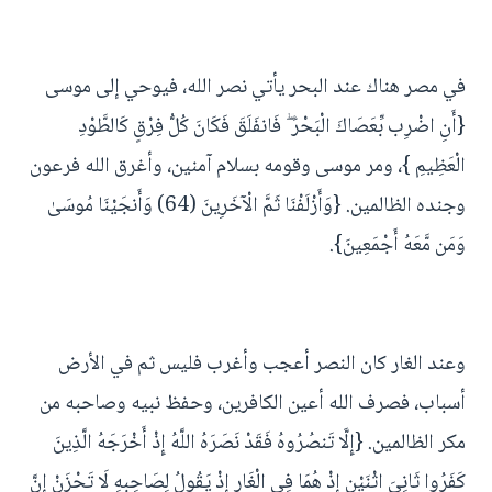
في مصر هناك عند البحر يأتي نصر الله، فيوحي إلى موسى
{أَنِ اضْرِب بِّعَصَاكَ الْبَحْرَ ۖ فَانفَلَقَ فَكَانَ كُلُّ فِرْقٍ كَالطَّوْدِ
الْعَظِيمِ }، ومر موسى وقومه بسلام آمنين، وأغرق الله فرعون
وجنده الظالمين. {وَأَزْلَفْنَا ثَمَّ الْآخَرِينَ (64) وَأَنجَيْنَا مُوسَىٰ
وَمَن مَّعَهُ أَجْمَعِينَ}.
وعند الغار كان النصر أعجب وأغرب فليس ثم في الأرض
أسباب، فصرف الله أعين الكافرين، وحفظ نبيه وصاحبه من
مكر الظالمين. {إِلَّا تَنصُرُوهُ فَقَدْ نَصَرَهُ اللَّهُ إِذْ أَخْرَجَهُ الَّذِينَ
كَفَرُوا ثَانِيَ اثْنَيْنِ إِذْ هُمَا فِي الْغَارِ إِذْ يَقُولُ لِصَاحِبِهِ لَا تَحْزَنْ إِنَّ