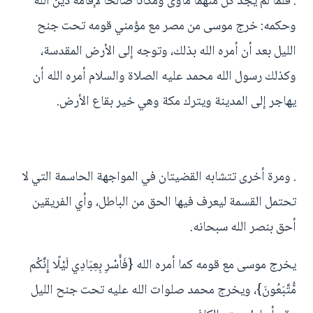
. فلما لم يجد كل منهما مأوى ومكانا صالحا لإقامة دين الله
وحكمه: خرج موسى من مصر مع مؤمني قومه تحت جنح
الليل بعد أن أمره الله بذلك، وتوجه إلى الأرض المقدسة،
وكذلك رسول الله محمد عليه الصلاة والسلام أمره الله أن
يهاجر إلى المدينة ويترك مكة وهي خير بقاع الأرض.
. ومرة أخرى تتشابه القضيتان في المواجهة الحاسمة التي لا
تحتمل القسمة ليعرف فيها الحق من الباطل، وأي الفريقين
أحق بنصر الله سبحانه.
يخرج موسى مع قومه كما أمره الله {فَأَسْرِ بِعِبَادِي لَيْلًا إِنَّكُم
مُّتَّبَعُونَ}، ويخرج محمد صلوات الله عليه تحت جنح الليل