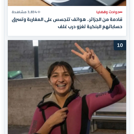
حوادث وقضايا
3,834 مشاهدة
قادمة من الجزائر.. هواتف تتجسس على المغاربة وتسرق
حساباتهم البنكية تغزو درب غلف
10