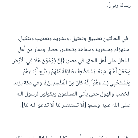
رسالة ربي].
. في الحالتين تضييق وتقتيل، وتشريد وتعذيب وتنكيل،
استهزاء وسخرية وسفاهة وتحقير، حصار ودمار من أهل
الباطل على أهل الحق: في مصر: {إِنَّ فِرْعَوْنَ عَلَا فِي الْأَرْضِ
وَجَعَلَ أَهْلَهَا شِيَعًا يَسْتَضْعِفُ طَائِفَةً مِّنْهُمْ يُذَبِّحُ أَبْنَاءَهُمْ
وَيَسْتَحْيِي نِسَاءَهُمْ ۚ إِنَّهُ كَانَ مِنَ الْمُفْسِدِينَ}، وفي مكة يزيد
الخطب والهول حتى يأتي المسلمون ويقولون لرسول الله
صلى الله عليه وسلم: [ألا تستنصر لنا ألا تدعو الله لنا].