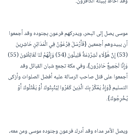
وقد أحاط ببيته الكافرون.
موسى يصل إلى البحر، ويدركهم فرعون بجنوده وقد أجمعوا
أن يبيدوهم أجمعين {فَأَرْسَلَ فِرْعَوْنُ فِي الْمَدَائِنِ حَاشِرِينَ
(53) إِنَّ هَٰؤُلَاءِ لَشِرْذِمَةٌ قَلِيلُونَ (54) وَإِنَّهُمْ لَنَا لَغَائِظُونَ (55)
وَإِنَّا لَجَمِيعٌ حَاذِرُون}، وفي مكة تجمع شبان القبائل وقد
أجمعوا على قتل صاحب الرسالة عليه أفضل الصلوات وأزكى
التسليم {وَإِذْ يَمْكُرُ بِكَ الَّذِينَ كَفَرُوا لِيُثْبِتُوكَ أَوْ يَقْتُلُوكَ أَوْ
يُخْرِجُوكَ}.
ويصل الأمر مداه وقد أدرك فرعون وجنوده موسى ومن معه،