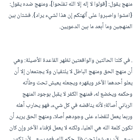
منهج يقول: [قولوا لا إله إلا الله تفلحوا]، ومنهج ضده يقول:
{امشوا واصبروا على آلهتكم إن هذا لشيء يراد}. فشتان بين
المنهجين وما أبعد ما بين الدعويين.
. في كلتا الحالتين والواقعتين تظهر القاعدة الأصيلة: وهي
أن منهج الحق ومنهج الباطل لا يلتقيان ولا يجتمعان إلا أن
يعلو أحدهما الآخر ويقهره ويجعله يعيش تحت وطأته
وحكمه ويخضع له، فمنهج الكفر لا يقبل بوجود المنهج
الرباني أصالة؛ لأنه يناقضه في كل شيء، فهو يحارب أهله
وربما يعمل للقضاء على وجودهم أصلا، ومنهج الحق يريد أن
تكون كلمة الله هي العليا، ولكنه لا يعمل لإفناء الآخر وإن كان
يسعى لأن يعيشوا تحت ظل حكم الله، فهو يسعى لأن تكون