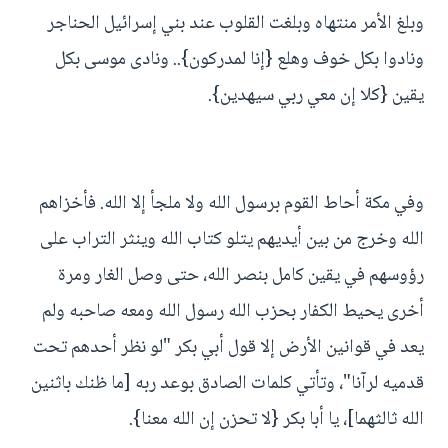
وبلغ الأمر منتهاه وبلغت القلوب عند بني إسرائيل الحناجر
ونادوا بكل خوف وهلع {إنا لمدركون}.. ونادى موسى بكل
يقين {كلا إن معي ربي سيهدين}.
وفي مكة أحاط القوم برسول الله ولا ملجأ إلا الله. فأخزاهم
الله وخرج من بين أيديهم يتلو كتاب الله وينثر التراب على
رؤوسهم في يقين كامل بنصر الله، حتى وصل الغار ومرة
أخرى يحيط الكفار بحزب الله رسول الله ومعه صاحبه ولم
يعد في قوانين الأرض إلا قول أبي بكر "لو نظر أحدهم تحت
قدميه لرآنا"، وتأتي كلمات الصادق بوعد ربه [ما ظنك باثنين
الله ثالثهما]، يا أبا بكر {لا تحزن إن الله معنا}.