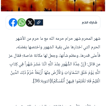
شارك الخبر
شهر المحرم شهر حرام حرمه الله مع ما حرم من الأشهر
الحرم التي اختارها على بقية الشهور واختصها بفضله،
فأعلى قدرها، وعظم شأنها، وجعل لها مكانة خاصة؛ فقال عز
من قائل: (إِنَّ عِدَّةَ الشُّهُورِ عِنْدَ اللَّهِ اثْنَا عَشَرَ شَهْراً فِي كِتَابِ
اللَّهِ يَوْمَ خَلَقَ السَّمَاوَاتِ وَالْأَرْضَ مِنْهَا أَرْبَعَةٌ حُرُمٌ ذَلِكَ الدِّينُ
الْقَيِّمُ فَلا تَظْلِمُوا فِيهِنَّ أَنْفُسَكُمْ)[التوبة:36].