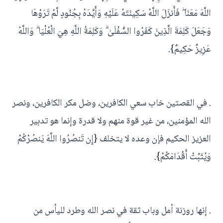
اللَّهَ مَعَنَا ۖ فَأَنزَلَ اللَّهُ سَكِينَتَهُ عَلَيْهِ وَأَيَّدَهُ بِجُنُودٍ لَّمْ تَرَوْهَا
وَجَعَلَ كَلِمَةَ الَّذِينَ كَفَرُوا السُّفْلَىٰ ۗ وَكَلِمَةُ اللَّهِ هِيَ الْعُلْيَا ۗ وَاللَّهُ
عَزِيزٌ حَكِيمٌ}.
. في القصتين خاب سعي الكافرين، وضل مكر الكافرين، ونصر
الله المؤمنين، من غير قوة منهم ولا قدرة وإنما هو تدبير
العزيز الحكيم فإن وعده لا يتخلف {إِن تَنصُرُوا اللَّهَ يَنصُرْكُمْ
وَيُثَبِّتْ أَقْدَامَكُمْ}.
. إنها روزنة أمل وباب ثقة في نصر الله وطرد لليأس من