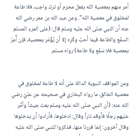
أمر منهم بمعصية الله بفعل محرم أو ترك واجب، فلا طاعة
لمخلوق في معصية الله". وعن عبد الله بن عمر رضي الله
عنه أن النبي صلى الله عليه وسلم قال: (على المرءِ المسلم
السمْع والطاعة فيما أحبّ وكَرِه إلا أن يُؤْمَر بمعصية، فإن أُمِرَ
بمعصية فلا سَمْع ولا طاعة) رواه مسلم.
ومن المواقف النبوية الدالة على أنه لا طاعة لمخلوق في
معصية الخالق، ما رواه البخاري في صحيحه عن عليّ رضي
الله عنه: (أن النبي صلى الله عليه وسلم بعث جيشاً وأمَّر
عليهم رجلًا فأوقد ناراً وقال: ادخلوها، فأرادوا أن يدخلوها
وقال آخرون: إنما فررنا منها، فذكروا للنبي صلى الله عليه