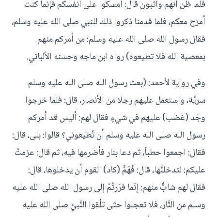
فلما ظن أنهم واثبون قال: أمسكوا على أنفسكم فإنما كنت
أمزح معكم، فلما قدمنا ذكروا ذلك للنبي صلى الله عليه وسلم،
فقال رسول الله صلى الله عليه وسلم: من أمركم منهم
بمعصية الله فلا تطيعوه) رواه ابن ماجه وحسنه الألباني.
وفي رواية لأحمد: (بعث رسول الله صلى الله عليه وسلم
سريَّة، واستعمل عليهم رجلا من الأنصار، قال: فلما خرجوا
وجَد (غضب) عليهم في شيءٍ فقال لهم: أليس قد أمركم
رسول الله صلى الله عليه وسلم أن تُطيعوني؟ قالوا: بلى، قال:
فقال: اجمعوا حطباً، ثم دعا بنار فأضرمها فيه، ثم قال: عزمتُ
عليكم: لتدخلنَّها، قال: فَهَمَّ (كاد) القوم أن يدخلوها، قال:
فقال لهم شابٌّ منهم: إنَما فرَرتُمْ إلى رسول الله صلى الله عليه
وسلم من النَّار، فلا تعجلوا حتَى تلْقوا النَّبيَّ صلى الله عليه