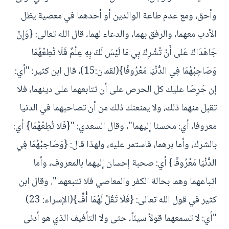
وأحق، ومع عدم طاعة الوالدين أو أحدهما في معصية يظل
الأدب معهما، والرفق بهما، والدعاء لهما، قال الله تعالى: {وَإِنْ
جَاهَدَاكَ عَلى أَنْ تُشْرِكَ بِي مَا لَيْسَ لَكَ بِهِ عِلْمٌ فَلَا تُطِعْهُمَا
وَصَاحِبْهُمَا فِي الدُّنْيَا مَعْرُوفًا}(لقمان:15)، قال ابن كثير: "أي:
إن حَرِصَا عليك كل الحرص على أن تتابعهما على دينهما، فلا
تقبل منهما ذلك، ولا يمنعنك ذلك من أن تصاحبهما في الدنيا
معروفا، أي: محسنا إليهما"، وقال السعدي: "{فَلا تُطِعْهُمَا} أي:
بالشرك، وأما برهما، فاستمر عليه، ولهذا قال: {وَصَاحِبْهُمَا فِي
الدُّنْيَا مَعْرُوفًا} أي: صحبة إحسان إليهما بالمعروف، وأما
اتباعهما وهما بحالة الكفر والمعاصي فلا تتبعهما". وقال ابن
كثير في قول الله تعالى: {فَلَا تَقُلْ لَهُمَا أُفٍّ}(الإسراء: 23)
"أي: لا تسمعهما قولاً سيئاً، حتى ولا التأفيف الذي هو أدنى