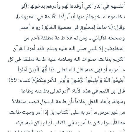
أنفسهم في النار التي أوقدها لهم وأمرهم بدخولها: (لو
دخلتموها ما خرجتُمْ منها أبداً، إنَّما الطَّاعة في المعروف)،
وقال: (لا طاعةَ لِمخلُوقٍ في معصيةِ الخالِق) رواه أحمد
وصححه الألباني .. ومن ثم فلا طاعة مطلقة لأحدٍ من
المخلوقين إلا للنبي صلى الله عليه وسلم، فقد أمرنا القرآن
الكريم بطاعته صلوات الله وسلامه عليه طاعة مطلقة في كل
ما أمر به أو نهى عنه، قال الله تعالى: {يَا أَيُّهَا الَّذِينَ آمَنُواْ
أَطِيعُواْ اللّهَ وَأَطِيعُواْ الرَّسُولَ وَأُوْلِي الأَمْرِ مِنكُمْ}(النساء: 59)
قال ابن القيم في هذه الآية: "أمر تعالى بطاعته وطاعة
رسوله، وأعاد الفعل إعلاماً بأن طاعة الرسول تجب استقلالاً
من غير عرض ما أمر به على الكتاب، بل إذا أمر وجبت طاعته
مطلقاً، سواء كان ما أمر به في الكتاب أو لم يكن فيه، فإنه