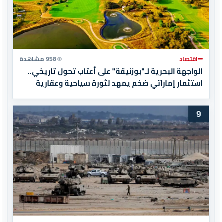
اقتصاد
958 مشاهدة
الواجهة البحرية لـ"بوزنيقة" على أعتاب تحول تاريخي..
استثمار إماراتي ضخم يمهد لثورة سياحية وعقارية
9