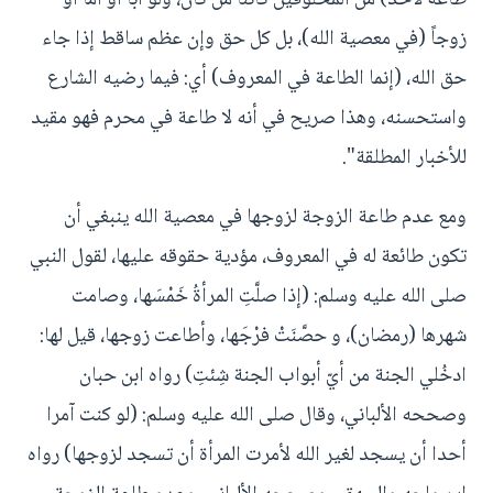
زوجاً (في معصية الله)، بل كل حق وإن عظم ساقط إذا جاء
حق الله، (إنما الطاعة في المعروف) أي: فيما رضيه الشارع
واستحسنه، وهذا صريح في أنه لا طاعة في محرم فهو مقيد
للأخبار المطلقة".
ومع عدم طاعة الزوجة لزوجها في معصية الله ينبغي أن
تكون طائعة له في المعروف، مؤدية حقوقه عليها، لقول النبي
صلى الله عليه وسلم: (إذا صلَّتِ المرأةُ خَمْسَها، وصامت
شهرها (رمضان)، و حصَّنَتْ فرْجَها، وأطاعت زوجها، قيل لها:
ادخُلي الجنة من أيّ أبواب الجنة شِئتِ) رواه ابن حبان
وصححه الألباني، وقال صلى الله عليه وسلم: (لو كنت آمرا
أحدا أن يسجد لغير الله لأمرت المرأة أن تسجد لزوجها) رواه