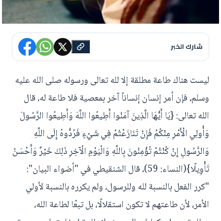
شارك الخبر
ليست هناك طاعة مطلقة إلا لله تعالى ورسوله صلى الله عليه
وسلم، فإن أمر إنسان إنساناً آخر بمعصية فلا طاعة له، قال
الله تعالى: {يَا أَيُّهَا الَّذِينَ آمَنُوا أَطِيعُوا اللَّهَ وَأَطِيعُوا الرَّسُولَ
وَأُولِي الْأَمْرِ مِنْكُمْ فَإِنْ تَنَازَعْتُمْ فِي شَيْءٍ فَرُدُّوهُ إِلَى اللَّهِ
وَالرَّسُولِ إِنْ كُنْتُمْ تُؤْمِنُونَ بِاللَّهِ وَالْيَوْمِ الْآخِرِ ذَلِكَ خَيْرٌ وَأَحْسَنُ
تَأْوِيلًا}(النساء: 59)، قال الشنقيطي في "أضواء البيان":
"كرر الفعل بالنسبة لله وللرسول، ولم يكرره بالنسبة لأولي
الأمر، لأن طاعتهم لا تكون استقلالًا، بل تبعًا لطاعة الله،