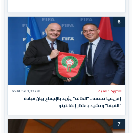
6
كورة عالمية
1,332 مشاهدة
إفريقيا تدعمه.. "الكاف" يؤيد بالإجماع بيان قيادة
"الفيفا" ويشيد باعتذار إنفانتينو
7