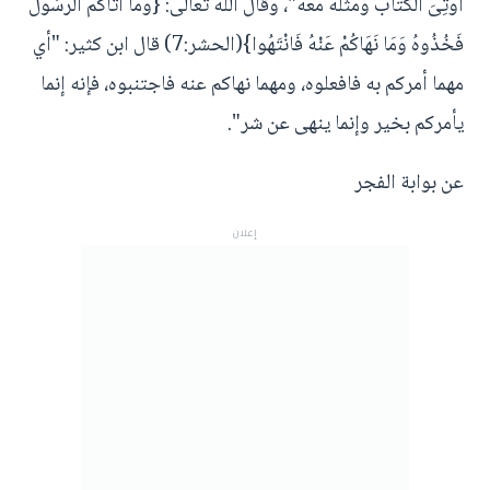
أُوتِىَ الكتاب ومثله معه"، وقال الله تعالى: {وَمَا آَتَاكُمُ الرَّسُولُ
فَخُذُوهُ وَمَا نَهَاكُمْ عَنْهُ فَانْتَهُوا}(الحشر:7) قال ابن كثير: "أي
مهما أمركم به فافعلوه، ومهما نهاكم عنه فاجتنبوه، فإنه إنما
يأمركم بخير وإنما ينهى عن شر".
عن بوابة الفجر
إعلان