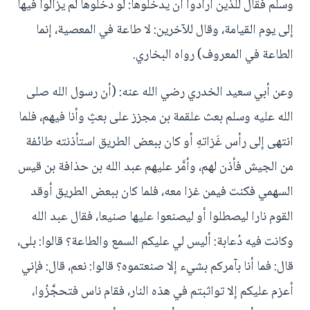
وسلم فقال للذين أرادوا أن يدخلوها: لو دخلوها لم يزالوا فيها
إلى يوم القيامة، وقال للآخرين: لا طاعة في المعصية، إنما
الطاعة في المعروف) رواه البخاري.
وعن أبي سعيد الخدري رضي الله عنه: (أن رسول الله صلى
الله عليه وسلم بعث علقمة بن مجزز على بعثٍ وأنا فيهم، فلما
انتهى إلى رأس غَزاتهِ أو كان ببعض الطريق استأذنته طائفة
من الجيش فأذن لهم، وأمَّر عليهم عبد الله بن حذافة بن قيس
السهمي فكنت فيمن غزا معه، فلما كان ببعض الطريق أوقد
القوم نارا ليصطلوا أو ليصنعوا عليها صنيعا، فقال عبد الله
وكانت فيه دُعابة: أليس لي عليكم السمع والطاعة؟ قالوا: بلى،
قال: فما أنا بآمركم بشيء إلا صنعتموه؟ قالوا: نعم، قال: فإني
أعزم عليكم إلا تواثبتم في هذه النار، فقام ناس فتحجَّزُوا،