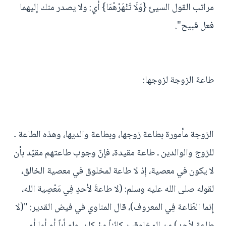
مراتب القول السيئ {وَلَا تَنْهَرْهُمَا} أي: ولا يصدر منك إليهما
فعل قبيح".
طاعة الزوجة لزوجها:
الزوجة مأمورة بطاعة زوجها، وبطاعة والديها، وهذه الطاعة ـ
للزوج والوالدين ـ طاعة مقيدة، فإنّ وجوب طاعتهم مقيّد بأن
لا يكون في معصية، إذ لا طاعة لمخلوق في معصية الخالق،
لقوله صلى الله عليه وسلم: (لا طاعةَ لأحدٍ فِي مَعْصِية الله،
إِنما الطّاعة فِي المعروف)، قال المناوي في فيض القدير: "(لا
طاعة لأحد) من المخلوقين كائناً منْ كان، ولو أباً أو أما أو