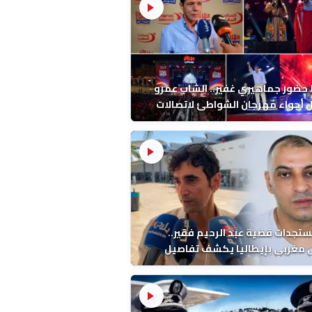
ضور جماهيري غفير.. الشاب عمرو
أجواء مهرجان الشواطئ لاتصالات
ب بطنجة
ستجدات قضية عبد الرحيم فقير..
 مغربي بإيطاليا يكشف تفاصيل
ة ونتائج التشريح