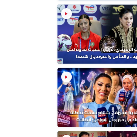
 الرميشي: غزلان الشباك قدوة لكل
ة.. والكأس والمونديال هدفنا
فنية مميزة.. ابتسام تسكت تخطف
اء في مهرجان شواطئ اتصالات
ب بالمضيق