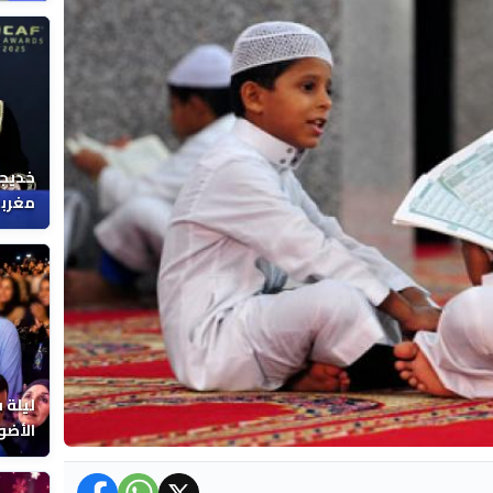
خديجة
مغربي
ليلة 
الأضو
المغر