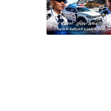
 الوطني يطلق دوريتي "أمان" و"مدار"
تين بطنجة لتعزيز المراقبة الأمنية