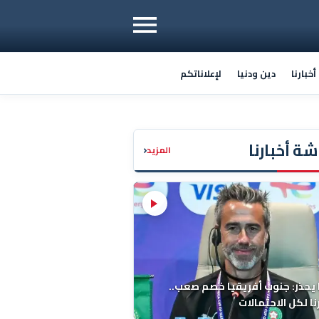
خبارنا
دين ودنيا
لإعلاناتكم
ة أخبارنا
‹
المزيد
 يحذر: جنوب أفريقيا خصم صعب..
ا لكل الاحتمالات