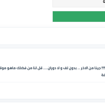
!!! جينا من الاخر ... بدون لف و لا دوران..... قل لنا من فضلك ماهو م
فة