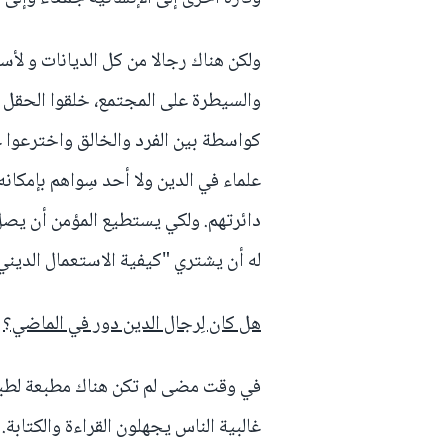
ولكن هناك رجالا من كل الديانات و لأس
والسيطرة على المجتمع، خلقوا الحقل 
كواسطة بين الفرد والخالق واخترعوا ع
علماء في الدين ولا أحد سِواهم بإمكانه 
دائرتهم. ولكي يستطيع المؤمن أن يصل إ
له أن يشتري "كيفية الاستعمال الدين
هل كان لِرجال الدين دور في الماضي؟
في وقت مضى لم تكن هناك مطبعة لطبع 
غالبية الناس يجهلون القراءة والكتابة