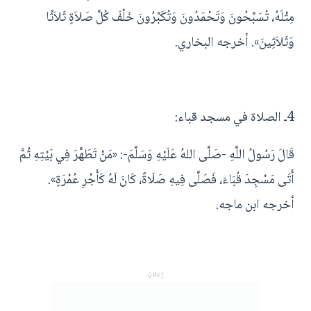
مِثْلَهُ، تُسَبِّحُونَ وَتَحْمَدُونَ وَتُكَبِّرُونَ خَلْفَ كُلِّ صَلاَةٍ ثَلاَثًا
وَثَلاَثِينَ». أخرجه البخاري.
4ـ الصلاة في مسجد قباء:
قَالَ رَسُولُ اللَّهِ -صَلَّى اللهُ عَلَيْهِ وَسَلَّمَ-: «مَنْ تَطَهَّرَ فِي بَيْتِهِ ثُمَّ
أَتَى مَسْجِدَ قُبَاءَ، فَصَلَّى فِيهِ صَلَاةً، كَانَ لَهُ كَأَجْرِ عُمْرَةٍ».
أخرجه ابن ماجه.
إعلان