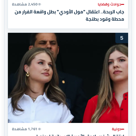
حوادث وقضايا
2,450 مشاهدة
جاب الربحة.. اعتقال "مول الأودي" بطل واقعة الفرار من
محطة وقود بطنجة
5
دولية
1,761 مشاهدة