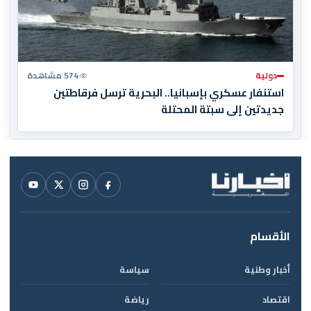
دولية
574 مشاهدة
استنفار عسكري بإسبانيا.. البحرية ترسل فرقاطتين
جديدتين إلى سبتة المحتلة
الأقسام
أخبار وطنية
سياسة
اقتصاد
رياضة