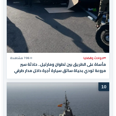
حوادث وقضايا
706 مشاهدة
مأساة على الطريق بين تطوان ومارتيل.. حادثة سير
مروعة تودي بحياة سائق سيارة أجرة داخل مدار طرقي
10