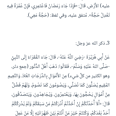
عليه) الأَرْض، قَالَ: «فَإِذَا جَاءَ رَمَضَانُ فَاعْتَمِرِي، فَإِنَّ عُمْرَةً فِيهِ
تَعْدِلُ حَجَّةً». مُتفق عليه، وفي لفظ: (حَجَّةً مَعِي).
3ـ ذكر الله عز وجل:
عَنْ أَبِي هُرَيْرَةَ -رَضِيَ اللَّهُ عَنْهُ-، قَالَ: جَاءَ الفُقَرَاءُ إِلَى النَّبِيِّ
-صَلَّى اللهُ عَلَيْهِ وَسَلَّمَ-، فَقَالُوا: ذَهَبَ أَهْلُ الدُّثُور (جمع دثر،
وهو الكثير من كلِّ شيء) مِنَ الأَمْوَالِ بِالدَّرَجَاتِ العُلاَ، وَالنَّعِيمِ
المُقِيمِ يُصَلُّونَ كَمَا نُصَلِّي، وَيَصُومُونَ كَمَا نَصُومُ، وَلَهُمْ فَضْلٌ
مِنْ أَمْوَالٍ يَحُجُّونَ بِهَا، وَيَعْتَمِرُونَ، وَيُجَاهِدُونَ، وَيَتَصَدَّقُونَ،
قَالَ: «أَلاَ أُحَدِّثُكُمْ إِنْ أَخَذْتُمْ أَدْرَكْتُمْ مَنْ سَبَقَكُمْ وَلَمْ يُدْرِكْكُمْ
أَحَدٌ بَعْدَكُمْ، وَكُنْتُمْ خَيْرَ مَنْ أَنْتُمْ بَيْنَ ظَهْرَانَيْهِ إِلَّا مَنْ عَمِلَ