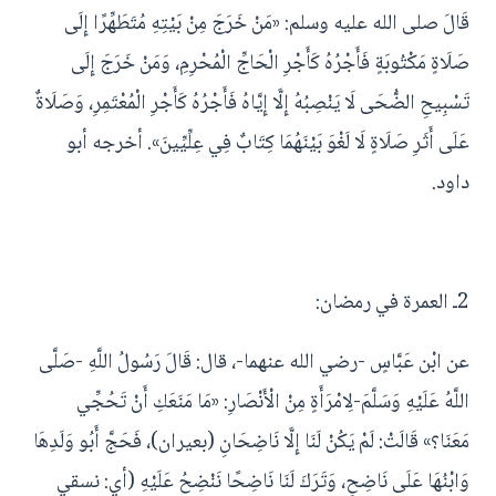
قَالَ صلى الله عليه وسلم: «مَنْ خَرَجَ مِنْ بَيْتِهِ مُتَطَهِّرًا إِلَى
صَلَاةٍ مَكْتُوبَةٍ فَأَجْرُهُ كَأَجْرِ الْحَاجِّ الْمُحْرِمِ، وَمَنْ خَرَجَ إِلَى
تَسْبِيحِ الضُّحَى لَا يَنْصِبُهُ إِلَّا إِيَّاهُ فَأَجْرُهُ كَأَجْرِ الْمُعْتَمِرِ، وَصَلَاةٌ
عَلَى أَثَرِ صَلَاةٍ لَا لَغْوَ بَيْنَهُمَا كِتَابٌ فِي عِلِّيِّينَ». أخرجه أبو
داود.
2ـ العمرة في رمضان:
عن ابْن عَبَّاسٍ -رضي الله عنهما-، قال: قَالَ رَسُولُ اللَّهِ -صَلَّى
اللَّهُ عَلَيْهِ وَسَلَّمَ-لِامْرَأَةٍ مِنْ الْأَنْصَارِ: «مَا مَنَعَكِ أَنْ تَحُجِّي
مَعَنَا؟» قَالَتْ: لَمْ يَكُنْ لَنَا إِلَّا نَاضِحَانِ (بعيران)، فَحَجَّ أَبُو وَلَدِهَا
وَابْنُهَا عَلَى نَاضِحٍ، وَتَرَكَ لَنَا نَاضِحًا نَنْضِحُ عَلَيْهِ (أي: نسقي