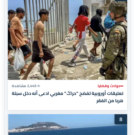
حوادث وقضايا
2,445 مشاهدة
تعليقات أوروبية تفضح "حراݣ" مغربي ادعى أنه دخل سبتة
هربا من الفقر
8