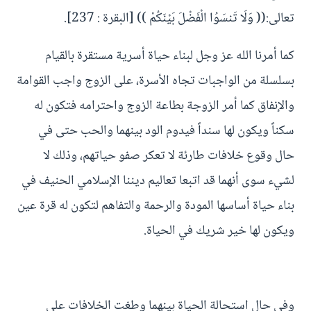
تعالى:(( وَلَا تَنسَوُا الْفَضْلَ بَيْنَكُمْ )) [البقرة : 237].
كما أمرنا الله عز وجل لبناء حياة أسرية مستقرة بالقيام
بسلسلة من الواجبات تجاه الأسرة، على الزوج واجب القوامة
والإنفاق كما أمر الزوجة بطاعة الزوج واحترامه فتكون له
سكناً ويكون لها سنداً فيدوم الود بينهما والحب حتى في
حال وقوع خلافات طارئة لا تعكر صفو حياتهم، وذلك لا
لشيء سوى أنهما قد اتبعا تعاليم ديننا الإسلامي الحنيف في
بناء حياة أساسها المودة والرحمة والتفاهم لتكون له قرة عين
ويكون لها خير شريك في الحياة.
وفي حال استحالة الحياة بينهما وطغت الخلافات على